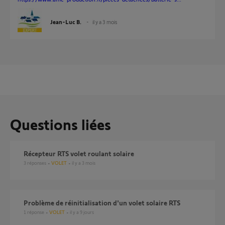
Jean-Luc B.
il y a 3 mois
Questions liées
Récepteur RTS volet roulant solaire
3
réponses
VOLET
il y a 3 mois
Problème de réinitialisation d'un volet solaire RTS
1
réponse
VOLET
il y a 9 jours