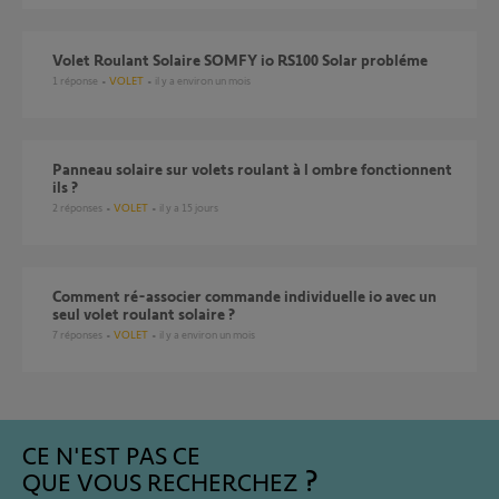
Volet Roulant Solaire SOMFY io RS100 Solar probléme
1
réponse
VOLET
il y a environ un mois
Panneau solaire sur volets roulant à l ombre fonctionnent
ils ?
2
réponses
VOLET
il y a 15 jours
Comment ré-associer commande individuelle io avec un
seul volet roulant solaire ?
7
réponses
VOLET
il y a environ un mois
CE N'EST PAS CE
QUE VOUS RECHERCHEZ