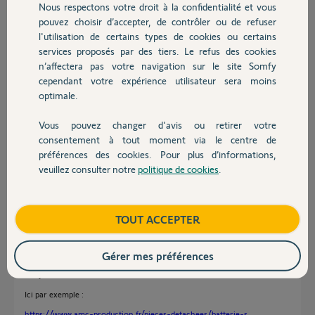
avance de vos renseignements.
Nous respectons votre droit à la confidentialité et vous
Chauffage
pouvez choisir d’accepter, de contrôler ou de refuser
Cordialement.
l'utilisation de certains types de cookies ou certains
Pascal.
services proposés par des tiers. Le refus des cookies
Autres produits
n’affectera pas votre navigation sur le site Somfy
cependant votre expérience utilisateur sera moins
optimale.
Vous pouvez changer d'avis ou retirer votre
Devis avec un pro
consentement à tout moment via le centre de
Pascal R.
préférences des cookies. Pour plus d’informations,
il y a 3 mois
veuillez consulter notre
politique de cookies
.
Participer au fil de discussion
Contact
Boutique
TOUT ACCEPTER
Réponses
Gérer mes préférences
Bonjour
Ici par exemple :
https://www.amc-production.fr/pieces-detachees/batterie-s...