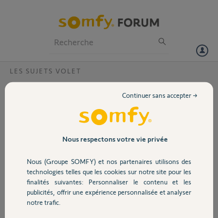
Particuliers
Professionnels
Forum
LES SUJETS VOLET
Volet
Remplacement Batterie volet roulant
Continuer sans accepter →
solaire?
Portail
Bonjour,
Mes volets roulants
Garage
Nous respectons votre vie privée
solaires ont 12 ans et les
batteries sont hors
Nous (Groupe SOMFY) et nos partenaires utilisons des
service.
Sécurité
technologies telles que les cookies sur notre site pour les
Où puis je trouver des
finalités suivantes: Personnaliser le contenu et les
batteries pour les
publicités, offrir une expérience personnalisée et analyser
remplacer, svp ?
Domotique
notre trafic.
Je vous remercie par