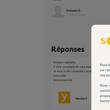
Nathalie D.
il y a plus d'un an
Réponses
Bonjour Nathalie,
Nous (
Il sera compliqué de vous aider par le biais d
sur not
Je vous invite a prendre contact avec notre s
une exp
vous aider.
bonne journée
Nous r
contrô
propos
Nicolas F.
il y a plus d'un 
Somfy 