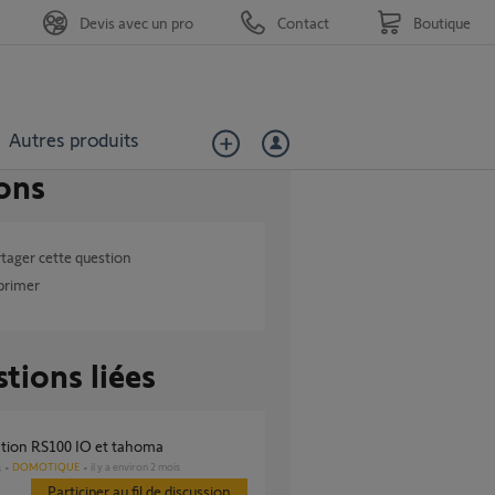
Devis avec un pro
Contact
Boutique
Autres produits
ons
tager cette question
primer
tions liées
iation RS100 IO et tahoma
DOMOTIQUE
il y a environ 2 mois
s
Participer au fil de discussion