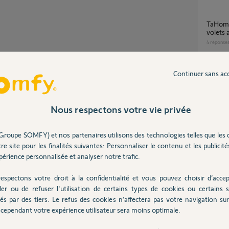
TaHoma Switch – états erronés de tous les
volets 
4
réponse
Partager cette question
Continuer sans ac
Participer au fil de discussion
Compatibilité avec TAHOMA SWITCH et
volets
1
réponse
Nous respectons votre vie privée
Migration TaHoma V1 vers TaHoma Switch
Groupe SOMFY) et nos partenaires utilisons des technologies telles que les 
u forum,
impossi
re site pour les finalités suivantes: Personnaliser le contenu et les publicités
ervice client, afin que mes collegues puisse
même 
érience personnalisée et analyser notre trafic.
55
répons
espectons votre droit à la confidentialité et vous pouvez choisir d’accep
ler ou de refuser l'utilisation de certains types de cookies ou certains s
Problème association volet io à Tahoma
és par des tiers. Le refus des cookies n’affectera pas votre navigation sur 
switch
an
cependant votre expérience utilisateur sera moins optimale.
12
répons