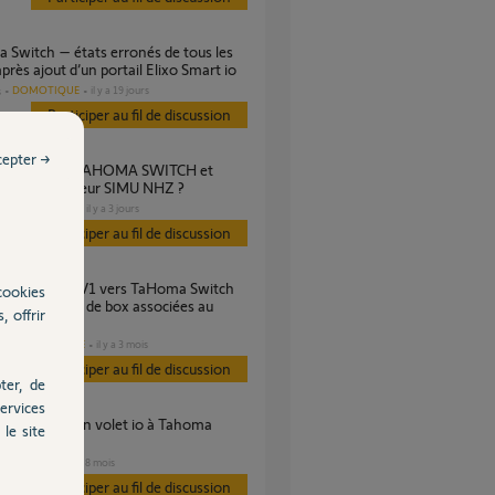
après ajout d’un portail Elixo Smart io
DOMOTIQUE
il y a 19 jours
s
Participer au fil de discussion
cepter →
 roulants moteur SIMU NHZ ?
DOMOTIQUE
il y a 3 jours
Participer au fil de discussion
cookies
ble — conflit de box associées au
, offrir
compte
DOMOTIQUE
il y a 3 mois
es
Participer au fil de discussion
ter, de
ervices
le site
VOLET
il y a 8 mois
es
Participer au fil de discussion