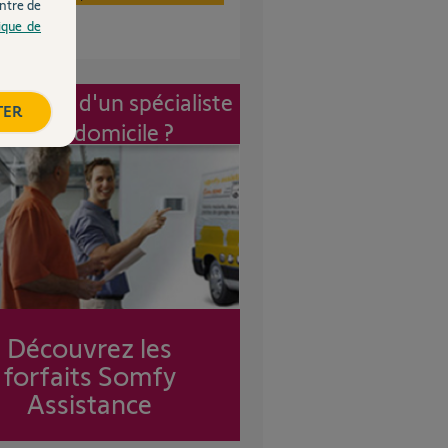
ntre de
tique de
vention d'un spécialiste
TER
à mon domicile ?
Découvrez les
forfaits Somfy
Assistance