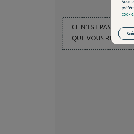
Vous p
préfér
cookie
CE N'EST PAS CE
Gér
QUE VOUS RECHER