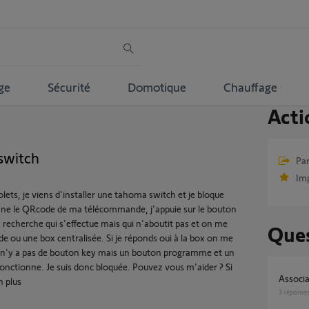
ge
Sécurité
Domotique
Chauffage
Acti
switch
Par
Im
olets, je viens d'installer une tahoma switch et je bloque
anne le QRcode de ma télécommande, j'appuie sur le bouton
e recherche qui s'effectue mais qui n'aboutit pas et on me
Ques
ou une box centralisée. Si je réponds oui à la box on me
l n'y a pas de bouton key mais un bouton programme et un
 fonctionne. Je suis donc bloquée. Pouvez vous m'aider ? Si
Assoc
n plus
3
réponse