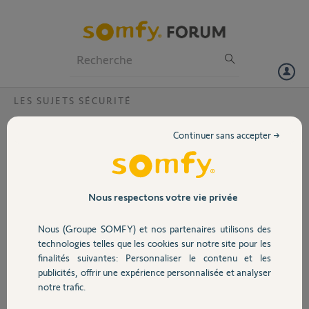
Particuliers
Professionnels
Forum
LES SUJETS SÉCURITÉ
Volet
Caméra outdoor s'allume bleu fixe puis
Continuer sans accepter →
'éteint ?
Portail
Bonjour,
La caméra s'allume bleu fixe lorsque je la branche puis s'éteint 10
Garage
secondes plus tard. Donc je ne peux l'inclure dans mon réseau.
Nous respectons votre vie privée
Merci,
Nous (Groupe SOMFY) et nos partenaires utilisons des
Sécurité
technologies telles que les cookies sur notre site pour les
Frédéric O.
finalités suivantes: Personnaliser le contenu et les
il y a plus d'un an
publicités, offrir une expérience personnalisée et analyser
Domotique
Participer au fil de discussion
notre trafic.