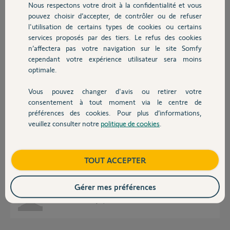
Nous respectons votre droit à la confidentialité et vous
Chauffage
pouvez choisir d’accepter, de contrôler ou de refuser
Réponses
l'utilisation de certains types de cookies ou certains
services proposés par des tiers. Le refus des cookies
Autres produits
n’affectera pas votre navigation sur le site Somfy
Bonsoir Frédéric
cependant votre expérience utilisateur sera moins
optimale.
Il faut la laissée débranché pendant 24h pour que la mémoire se
réinitialise complètement, puis quand vous la rebranché il faut faire un
Reset de 30s
Vous pouvez changer d'avis ou retirer votre
Devis avec un pro
consentement à tout moment via le centre de
préférences des cookies. Pour plus d’informations,
JACKY M.
il y a plus d'un an
veuillez consulter notre
politique de cookies
.
Contact
Boutique
TOUT ACCEPTER
Bonjour, merci de votre info. Cela à fonctionner après avoir appliqué vos
infos.
Corialement
Gérer mes préférences
Frédéric O.
il y a plus d'un an