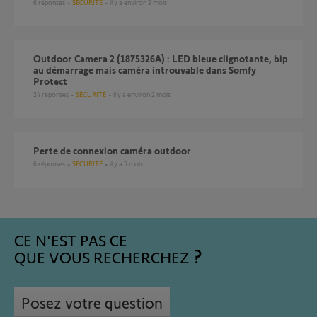
6
réponses
SÉCURITÉ
il y a environ 2 mois
Outdoor Camera 2 (1875326A) : LED bleue clignotante, bip
au démarrage mais caméra introuvable dans Somfy
Protect
24
réponses
SÉCURITÉ
il y a environ 2 mois
Perte de connexion caméra outdoor
6
réponses
SÉCURITÉ
il y a 5 mois
CE N'EST PAS CE
QUE VOUS RECHERCHEZ
Posez votre question