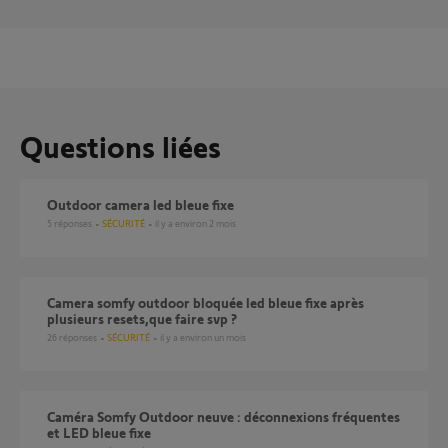
Questions liées
Outdoor camera led bleue fixe
5
réponses
SÉCURITÉ
il y a environ 2 mois
Camera somfy outdoor bloquée led bleue fixe après
plusieurs resets,que faire svp ?
26
réponses
SÉCURITÉ
il y a environ un mois
Caméra Somfy Outdoor neuve : déconnexions fréquentes
et LED bleue fixe