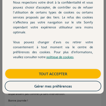
Le reste fonctionne très bien avec les autres
Nous respectons votre droit à la confidentialité et vous
Chauffage
volets de la maison.
pouvez choisir d’accepter, de contrôler ou de refuser
Merci pour votre assistance.
l'utilisation de certains types de cookies ou certains
services proposés par des tiers. Le refus des cookies
Autres produits
n’affectera pas votre navigation sur le site Somfy
Amaury D.
cependant votre expérience utilisateur sera moins
il y a plus d'un an
optimale.
Participer au fil de discussion
Vous pouvez changer d'avis ou retirer votre
Devis avec un pro
consentement à tout moment via le centre de
Réponses
préférences des cookies. Pour plus d’informations,
veuillez consulter notre
politique de cookies
.
Contact
Bonjour
Boutique
TOUT ACCEPTER
C'est un problème de clé io.
Avez-vous la référence de la motorisation afin de pouvoir vous aider à la
réinitialiser et pouvoir l'intégrer au TaHoma.
Gérer mes préférences
PS: Normalement, les motorisations enregistrées dans le TaHoma ne
disparaissent pas comme ça sans intervention.
Bonne journée !