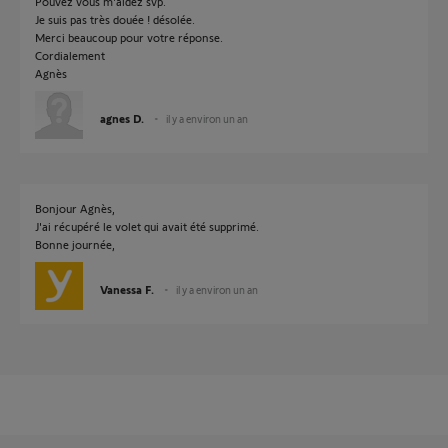
Pouvez vous m'aidez svp.
Je suis pas très douée ! désolée.
Merci beaucoup pour votre réponse.
Cordialement
Agnès
agnes D.
il y a environ un an
Bonjour Agnès,
J'ai récupéré le volet qui avait été supprimé.
Bonne journée,
Vanessa F.
il y a environ un an