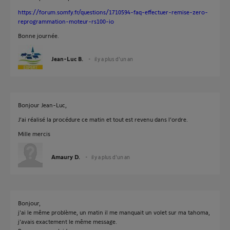
https://forum.somfy.fr/questions/1710594-faq-effectuer-remise-zero-
reprogrammation-moteur-rs100-io
Bonne journée.
Jean-Luc B.
il y a plus d'un an
Bonjour Jean-Luc,
J’ai réalisé la procédure ce matin et tout est revenu dans l’ordre.
Mille mercis
Amaury D.
il y a plus d'un an
Bonjour,
j'ai le même problème, un matin il me manquait un volet sur ma tahoma,
j'avais exactement le même message.