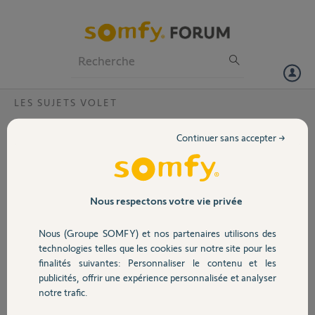
Particuliers
Professionnels
Forum
LES SUJETS VOLET
Volet
Volet roulant qui a disparu de la tahoma
Continuer sans accepter →
Bonjour,
Portail
Ce matin, l’un de mes volets roulants SOMFY
télécommandé par une smoove io à disparu de
l’application SOMFY.
Garage
Nous respectons votre vie privée
J’ai fait un reset du volet (OFF/ON/OFF/ON) et
Nous (Groupe SOMFY) et nos partenaires utilisons des
je n’arrive toujours pas à le re synchroniser sur
Sécurité
technologies telles que les cookies sur notre site pour les
ma tahoma switch.
finalités suivantes: Personnaliser le contenu et les
Il me demande si je dispose d’une commande
publicités, offrir une expérience personnalisée et analyser
centralisée, ce qui n’avait jamais été le cas
Domotique
notre trafic.
auparavant. Lorsque je répond "NON", cela me
dit de contacter l’assistance.