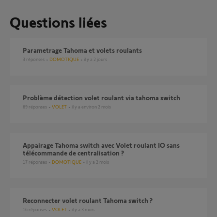
Questions liées
Parametrage Tahoma et volets roulants
3
réponses
DOMOTIQUE
il y a 2 jours
Problème détection volet roulant via tahoma switch
69
réponses
VOLET
il y a environ 2 mois
Appairage Tahoma switch avec Volet roulant IO sans
télécommande de centralisation ?
17
réponses
DOMOTIQUE
il y a 2 mois
Reconnecter volet roulant Tahoma switch ?
16
réponses
VOLET
il y a 3 mois