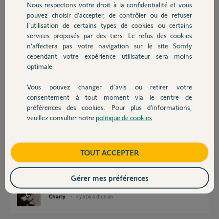
Nous respectons votre droit à la confidentialité et vous
il y a plus d'un an
Chauffage
pouvez choisir d’accepter, de contrôler ou de refuser
Participer au fil de discussion
l'utilisation de certains types de cookies ou certains
services proposés par des tiers. Le refus des cookies
Autres produits
n’affectera pas votre navigation sur le site Somfy
Réponses
cependant votre expérience utilisateur sera moins
optimale.
Vous pouvez changer d'avis ou retirer votre
Il vous faut le récepteur d'accès IO réf 1841229
Devis avec un pro
consentement à tout moment via le centre de
https://www.somfy.fr/produits/1841229/recepteur-acces-com...
préférences des cookies. Pour plus d’informations,
Pour affecter à la Switch il suffit de sélectionner ajouter portail de
veuillez consulter notre
politique de cookies
.
sélectionner le récepteur et de suivre les instructions.
Contact
Pour une Keygo il suffit d'appuyer sur le bouton prog du canal raccordé
du récepteur puis de faire un appui sur le bouton de la Keygo.
Boutique
TOUT ACCEPTER
Pour vous aider dans le raccordement il nous faut le schéma du moteur
figurant dans sa notice.
Bonne journée
Gérer mes préférences
Charly
il y a plus d'un an