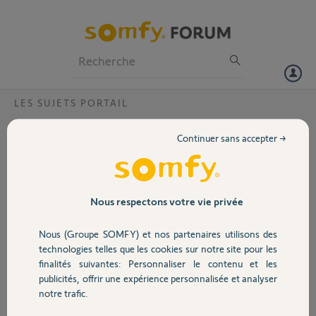
Particuliers
Professionnels
Forum
LES SUJETS PORTAIL
Volet
Automatismes FAAC et Tahoma
Continuer sans accepter →
Bonjour, j'ai un portail équipé d'automatismes FAAC 391 E,
Portail
je souhaite le piloter avec ma box Tahoma et mes télécommandes
KEYTIS IO Alarme.
Garage
Nous respectons votre vie privée
Quel est le type de récepteur SOMFY que je dois branché sur ma
motorisation et quelle est la procédure d'installation à faire sur la
Nous (Groupe SOMFY) et nos partenaires utilisons des
Tahoma et les télécommandes ?
Sécurité
technologies telles que les cookies sur notre site pour les
Je vous remercie pour vos réponses et votre aide, cordialement,
finalités suivantes: Personnaliser le contenu et les
Marc
publicités, offrir une expérience personnalisée et analyser
Domotique
notre trafic.
MARC D.