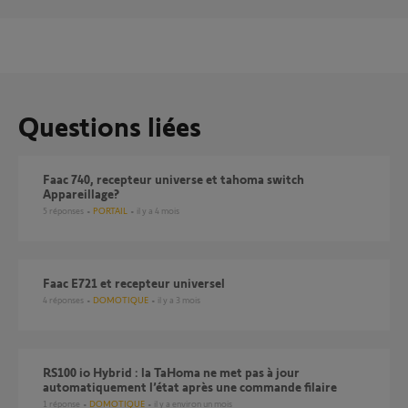
Questions liées
Faac 740, recepteur universe et tahoma switch
Appareillage?
5
réponses
PORTAIL
il y a 4 mois
Faac E721 et recepteur universel
4
réponses
DOMOTIQUE
il y a 3 mois
RS100 io Hybrid : la TaHoma ne met pas à jour
automatiquement l’état après une commande filaire
1
réponse
DOMOTIQUE
il y a environ un mois