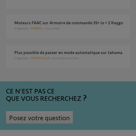
Moteurs FAAC sur Armoire de commande 3S+ io + 2 Keygo
5
réponses
PORTAIL
il y a 4 mois
Plus possible de passer en mode automatique sur tahoma
5
réponses
DOMOTIQUE
il y a environ un mois
CE N'EST PAS CE
QUE VOUS RECHERCHEZ
Posez votre question