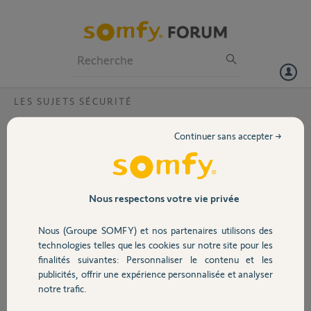
Particuliers
Professionnels
Forum
LES SUJETS SÉCURITÉ
Volet
myfox.me innaccesible. Pourquoi ?
Continuer sans accepter →
Bonjour,
Portail
Plus moyen de me connecter sur myfox.me pour moodifier des
paramètres
Garage
Nous respectons votre vie privée
D'avance merci pour votre réponse
Nous (Groupe SOMFY) et nos partenaires utilisons des
Sécurité
Alain D.
technologies telles que les cookies sur notre site pour les
il y a plus d'un an
finalités suivantes: Personnaliser le contenu et les
Participer au fil de discussion
publicités, offrir une expérience personnalisée et analyser
Domotique
notre trafic.