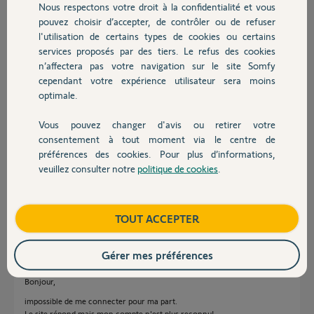
Nous respectons votre droit à la confidentialité et vous
Chauffage
Réponses
pouvez choisir d’accepter, de contrôler ou de refuser
l'utilisation de certains types de cookies ou certains
services proposés par des tiers. Le refus des cookies
Autres produits
Bonjour Alain
n’affectera pas votre navigation sur le site Somfy
Si vous êtes sous windows il faut utiliser le navigateur Edge de Microsoft
cependant votre expérience utilisateur sera moins
Lancer le navigateur, puis cliquer en haut a droite sur les 3 points
optimale.
Cliquer sur "Recharger en mode internet explorer"
Ensuite vous pouvez lancer Myfox.me dans la ligne de commande.
Vous pouvez changer d'avis ou retirer votre
Devis avec un pro
consentement à tout moment via le centre de
préférences des cookies. Pour plus d’informations,
veuillez consulter notre
politique de cookies
.
Contact
Boutique
TOUT ACCEPTER
JACKY M.
il y a plus d'un an
Gérer mes préférences
Bonjour,
impossible de me connecter pour ma part.
Le site répond mais mon compte n'est plus reconnu!