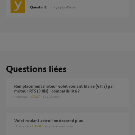
Quentin B.
il y a plus d'un an
Questions liées
Remplacement moteur volet roulant filaire (4 fils) par
moteur RTS (3 fils) : compatibilité ?
4
réponses
VOLET
il y a 12 jours
Volet roulant actroll ne descend plus
11
réponses
GARAGE
il y a environ un mois