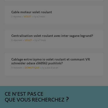
Cable moteur volet roulant
1
réponse
VOLET
il y a 2 mois
centralisation volet roulant avec inter sagane legrand?
6
réponses
VOLET
il y a 7 mois
Cablage entre izymo io volet roulant et commant VR
schneider odace s560562 pushlink?
9
réponses
DOMOTIQUE
il y a plus d'un an
CE N'EST PAS CE
QUE VOUS RECHERCHEZ