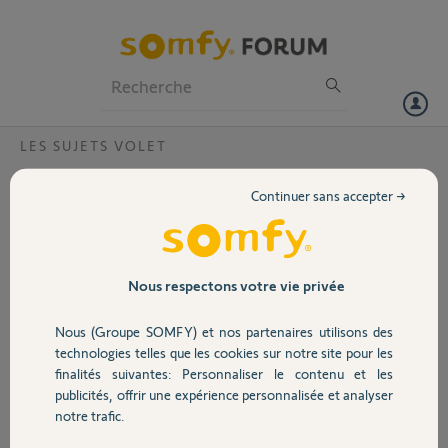
Particuliers
Professionnels
Forum
LES SUJETS VOLET
Volet
cablage volet roulant PA66-GR50?
Continuer sans accepter →
Bonjour,
Portail
Le câble du volet est un 4 fils, seulement le brun et le bleu sont reliés
le noir n'est pas connecté.
Le câble est trop court et je veux le changer puis je prendre le câble
Garage
Nous respectons votre vie privée
SOMFY Cable Moteur Radio Rts/io 3m ou un quatre fils comme
maintenant et ne pas relier le noir?
Nous (Groupe SOMFY) et nos partenaires utilisons des
Vu que l'alimentation est 230V je ne voudrais pas faire une erreur et
Sécurité
technologies telles que les cookies sur notre site pour les
détériorer le moteur.
finalités suivantes: Personnaliser le contenu et les
Merci d'avance pour la réponse
publicités, offrir une expérience personnalisée et analyser
Domotique
notre trafic.
Merci,