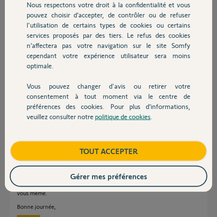
Nous respectons votre droit à la confidentialité et vous
Chauffage
Philippe D.
pouvez choisir d’accepter, de contrôler ou de refuser
il y a plus d'un an
l'utilisation de certains types de cookies ou certains
Participer au fil de discussion
services proposés par des tiers. Le refus des cookies
Autres produits
n’affectera pas votre navigation sur le site Somfy
cependant votre expérience utilisateur sera moins
optimale.
Réponses
Vous pouvez changer d'avis ou retirer votre
Devis avec un pro
consentement à tout moment via le centre de
Bonjour Philippe,
préférences des cookies. Pour plus d’informations,
Quel est le modèle de votre moteur Somfy ?
veuillez consulter notre
politique de cookies
.
Contact
Généralement il faut conserver tous les câbles utilisés au raccordement
de votre moteur. Si vous possédez un moteur radio, il faut garder le brun
et le neutre qui sont la phase et le neutre de votre alimentation. Quant au
Boutique
TOUT ACCEPTER
fil noir, il représente généralement la phase montée ou descente lorsque
vous câblez un moteur filaire.
Gérer mes préférences
Si vous n'êtes pas à l'aise avec l'électricité, je vous recommande
fortement de contacter un électricien pour éviter tout problème pour
vous même.
Bonne journée,