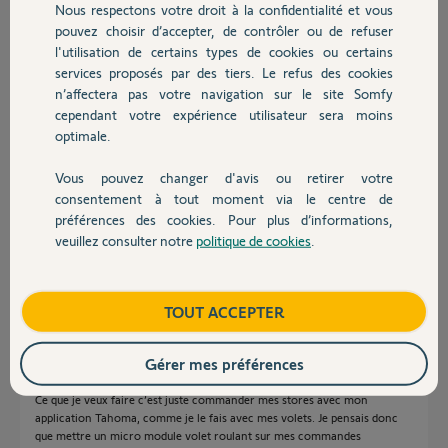
Participer au fil de discussion
Nous respectons votre droit à la confidentialité et vous
Chauffage
pouvez choisir d’accepter, de contrôler ou de refuser
l'utilisation de certains types de cookies ou certains
services proposés par des tiers. Le refus des cookies
Autres produits
Réponses
n’affectera pas votre navigation sur le site Somfy
cependant votre expérience utilisateur sera moins
optimale.
Non, pour un store il faut le récepteur réf 1810624 dispo sur sites
spécialisés en ligne.
Vous pouvez changer d'avis ou retirer votre
Ce récepteur accepte toutes les sécu vent.
Devis avec un pro
consentement à tout moment via le centre de
Bonne journée
préférences des cookies. Pour plus d’informations,
veuillez consulter notre
politique de cookies
.
Contact
Charly
il y a plus d'un an
Boutique
TOUT ACCEPTER
Merci Le Coyote. Quand je regarde la référence 1810624, apparemment
Gérer mes préférences
c’est pour ensuite installer des détecteurs de vent ou soleil et automatiser
les stores.
Ce que je veux faire c’est juste commander mes stores avec mon
application Tahoma, comme je le fais avec mes volets. Je pensais donc
que mettre un micro module volet roulant sur mes commandes