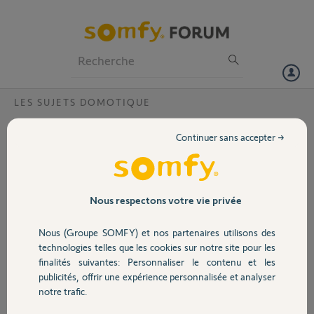
Particuliers
Professionnels
Forum
LES SUJETS DOMOTIQUE
Volet
Piloter un store à commande filaire avec
Continuer sans accepter →
TaHoma
Portail
Bonjour,
Puis-je installer un micro module volet roulant (référence somfy
Garage
Nous respectons votre vie privée
2401162) pour piloter avec ma box TaHoma un store extérieur somfy
(et non pas un volet roulant) ?
Nous (Groupe SOMFY) et nos partenaires utilisons des
Sécurité
technologies telles que les cookies sur notre site pour les
Merci et bonne soirée à tous
finalités suivantes: Personnaliser le contenu et les
publicités, offrir une expérience personnalisée et analyser
Domotique
Jean-Claude
notre trafic.
il y a plus d'un an