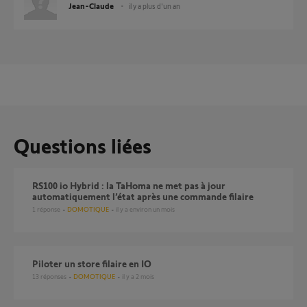
Jean-Claude
il y a plus d'un an
Questions liées
RS100 io Hybrid : la TaHoma ne met pas à jour
automatiquement l’état après une commande filaire
1
réponse
DOMOTIQUE
il y a environ un mois
Piloter un store filaire en IO
13
réponses
DOMOTIQUE
il y a 2 mois