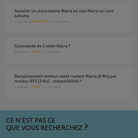
Installer un store banne filaire ou non filaire sur une
tahoma
1
réponse
DOMOTIQUE
il y a 28 jours
Commande de 3 volet filaire ?
8
réponses
VOLET
il y a 21 jours
Remplacement moteur volet roulant filaire (4 fils) par
moteur RTS (3 fils) : compatibilité ?
4
réponses
VOLET
il y a 11 jours
CE N'EST PAS CE
QUE VOUS RECHERCHEZ