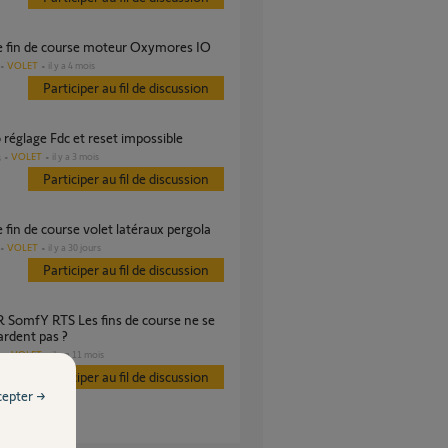
ge fin de course moteur Oxymores IO
VOLET
il y a 4 mois
Participer au fil de discussion
 réglage Fdc et reset impossible
VOLET
il y a 3 mois
s
Participer au fil de discussion
e fin de course volet latéraux pergola
VOLET
il y a 30 jours
Participer au fil de discussion
rdent pas ?
VOLET
il y a 11 mois
s
Participer au fil de discussion
cepter →