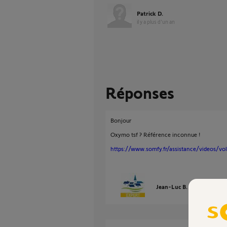
Patrick D.
il y a plus d'un an
Réponses
Bonjour
Oxymo tsf ? Référence inconnue !
https://www.somfy.fr/assistance/videos/vol
Jean-Luc B.
il y a plus d'