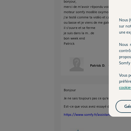
bonjour,
merci de m'avoir répondu voici le modele
moteur somfy modèle oxymo tsf
j'ai testé comme ta vidéo et ca ne fonctionne
Nous (
ou basse et je viens de me galerer 1\2 journ
sur not
il s'ouvre et se ferme
une exp
je suis dans la m...de
bon week end
Patrick
Nous r
contrô
propos
Somfy 
Patrick D.
il y a plus d'un
Vous p
préfér
cookie
Bonjour
Je ne sais toujours pas ce qu'est cette référe
Gér
Est-ce que vous avez essayé de réinitialiser 
https://www.somfy.fr/assistance/videos/vol