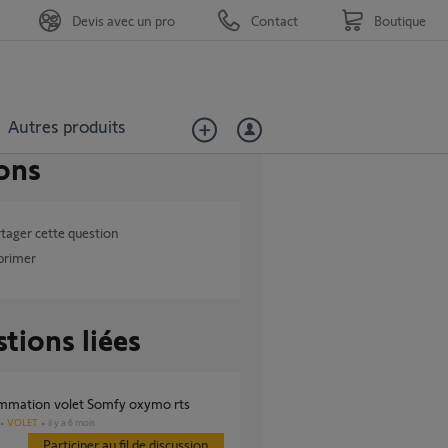
Devis avec un pro
Contact
Boutique
Autres produits
ons
tager cette question
primer
tions liées
ammation volet Somfy oxymo rts
VOLET
il y a 6 mois
Participer au fil de discussion