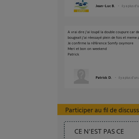
Jean-Luc B.
il y a plus d'
A vrai dire j'ai loupé la double coupure car 
bougeait j'ai réessayé plein de fois et meme
Je confirme la référence Somfy oxymore
Meri et bon on weekend
Patrick
Patrick D.
il y a plus d'un
Participer au fil de discus
CE N'EST PAS CE