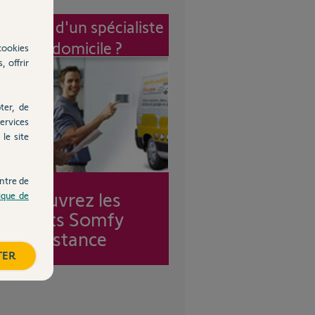
vention d'un spécialiste
à mon domicile ?
cookies
, offrir
ter, de
ervices
le site
ntre de
Découvrez les
tique de
forfaits Somfy
Assistance
TER