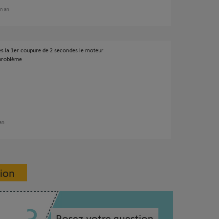
un an
des la 1er coupure de 2 secondes le moteur
 problème
 an
sion
Posez votre question