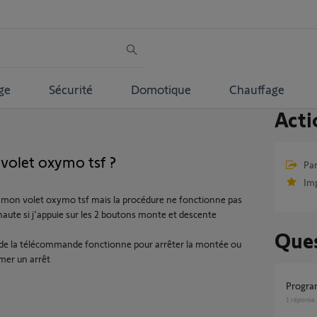
ge
Sécurité
Domotique
Chauffage
Acti
 volet oxymo tsf ?
Par
Im
ur mon volet oxymo tsf mais la procédure ne fonctionne pas
haute si j'appuie sur les 2 boutons monte et descente
Ques
u de la télécommande fonctionne pour arrêter la montée ou
mer un arrêt
Progr
1
réponse