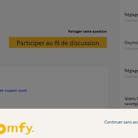
Régla
1
réponse
Partager cette question
Participer au fil de discussion
Oxymo
7
réponse
Réglag
1
réponse
et-roulant-somf...
Volets R SomfY RTS Les fins de course ne se
sauvega
5
réponse
un an
Continuer sans ac