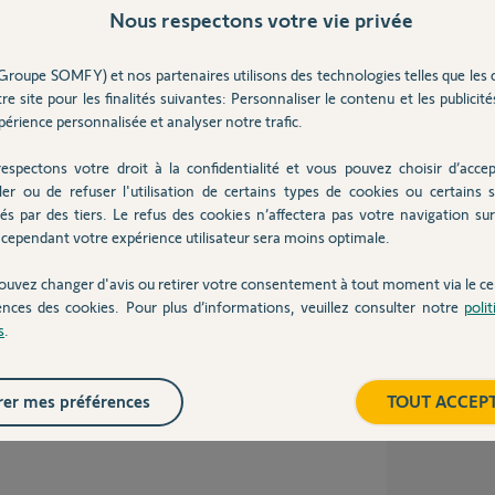
Nous respectons votre vie privée
Inter
 pas le volet ne reagit pas en position haute
Groupe SOMFY) et nos partenaires utilisons des technologies telles que les 
ée pour en arriver là je n'y comprends rien car
re site pour les finalités suivantes: Personnaliser le contenu et les publicités
érience personnalisée et analyser notre trafic.
espectons votre droit à la confidentialité et vous pouvez choisir d’accep
ler ou de refuser l'utilisation de certains types de cookies ou certains s
és par des tiers. Le refus des cookies n’affectera pas votre navigation sur 
cependant votre expérience utilisateur sera moins optimale.
 an
ouvez changer d'avis ou retirer votre consentement à tout moment via le ce
ences des cookies. Pour plus d’informations, veuillez consulter notre
poli
s
.
nce.
er mes préférences
TOUT ACCEP
la motorisation ?
et-roulant-somf...