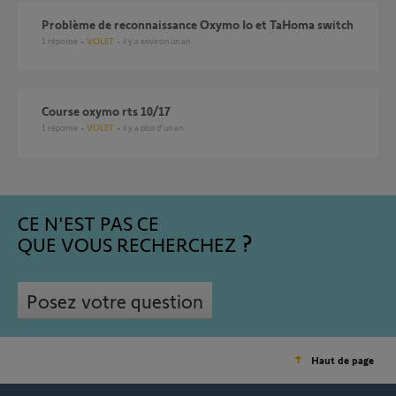
Problème de reconnaissance Oxymo Io et TaHoma switch
1
réponse
VOLET
il y a environ un an
course oxymo rts 10/17
1
réponse
VOLET
il y a plus d'un an
CE N'EST PAS CE
QUE VOUS RECHERCHEZ
Posez votre question
Haut de page