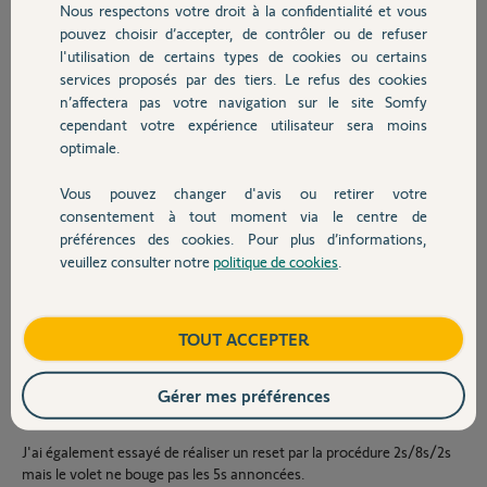
Nous respectons votre droit à la confidentialité et vous
appui sur My et Bas / redescente du volet
Chauffage
pouvez choisir d’accepter, de contrôler ou de refuser
arrêt avec touche My
l'utilisation de certains types de cookies ou certains
réglage fin
services proposés par des tiers. Le refus des cookies
Autres produits
n’affectera pas votre navigation sur le site Somfy
my et haut / remontée du volet
cependant votre expérience utilisateur sera moins
my mouvement du volet
optimale.
bouton prog mouvement du volet
Vous pouvez changer d'avis ou retirer votre
Sur le second je ne parvient pas à régler les fdc.
Devis avec un pro
consentement à tout moment via le centre de
dès le premier essai :
préférences des cookies. Pour plus d’informations,
veuillez consulter notre
politique de cookies
.
mise sous tension
Contact
appui haut et bas, mouvement du volet.
appui prolongé sur haut pour régler le fdc haut
Boutique
TOUT ACCEPTER
appui sur My et Bas / le volet n'est pas descendu.
Gérer mes préférences
avec un appui sur bas le volet redescend mais marque 2 arrêts en
chemin.
J'ai également essayé de réaliser un reset par la procédure 2s/8s/2s
mais le volet ne bouge pas les 5s annoncées.