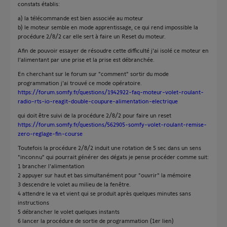
constats établis:
a) la télécommande est bien associée au moteur
b) le moteur semble en mode apprentissage, ce qui rend impossible la
procédure 2/8/2 car elle sert à faire un Reset du moteur.
Afin de pouvoir essayer de résoudre cette difficulté j'ai isolé ce moteur en
l'alimentant par une prise et la prise est débranchée.
En cherchant sur le forum sur "comment" sortir du mode
programmation j'ai trouvé ce mode opératoire.
https://forum.somfy.fr/questions/1942922-faq-moteur-volet-roulant-
radio-rts-io-reagit-double-coupure-alimentation-electrique
qui doit être suivi de la procédure 2/8/2 pour faire un reset
https://forum.somfy.fr/questions/562905-somfy-volet-roulant-remise-
zero-reglage-fin-course
Toutefois la procédure 2/8/2 induit une rotation de 5 sec dans un sens
"inconnu" qui pourrait générer des dégats je pense procéder comme suit:
1 brancher l'alimentation
2 appuyer sur haut et bas simultanément pour "ouvrir" la mémoire
3 descendre le volet au milieu de la fenêtre.
4 attendre le va et vient qui se produit après quelques minutes sans
instructions
5 débrancher le volet quelques instants
6 lancer la procédure de sortie de programmation (1er lien)