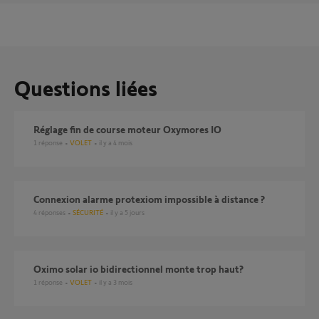
Questions liées
Réglage fin de course moteur Oxymores IO
1
réponse
VOLET
il y a 4 mois
Connexion alarme protexiom impossible à distance ?
4
réponses
SÉCURITÉ
il y a 5 jours
Oximo solar io bidirectionnel monte trop haut?
1
réponse
VOLET
il y a 3 mois