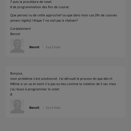
7 puis la procédure de reset
8 de programmation des fins de course.
Que pensez vu de cette approche? ou que dans mon cas (fin de courses
jamais réglés) l'étape 7 ne soit pas à réaliser?
Cordialement
Benoit
Benoit
il y a 3 mois
Bonjour,
mon problème s'est solutionné. J'ai déroulé le process tel que décrit.
Même si un va et vient n'a pas eu lieu comme la rotation de 5 sec mais
j'ai réussi à programmer le volet.
B
Benoit
il y a 3 mois