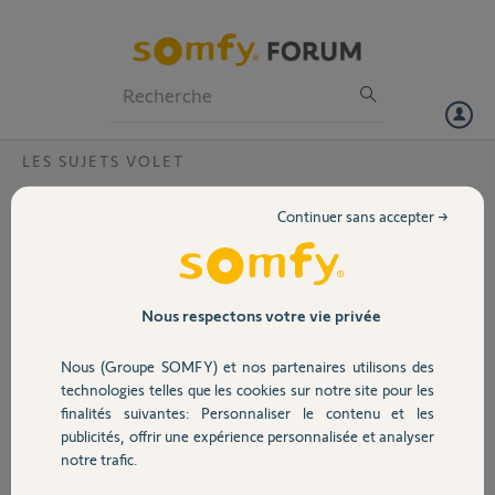
Particuliers
Professionnels
Forum
LES SUJETS VOLET
Volet
Oxymo réglage Fdc et reset impossible
Continuer sans accepter →
Bonjour,
Portail
Je viens de réaliser l’installation de 2 moteurs Oximo io sur mes
volets roulants.
Garage
Nous respectons votre vie privée
Sur le 1 er volet aucune difficulté en suivant le mode opératoire fourni
Nous (Groupe SOMFY) et nos partenaires utilisons des
:
Sécurité
technologies telles que les cookies sur notre site pour les
mise sous tension
finalités suivantes: Personnaliser le contenu et les
publicités, offrir une expérience personnalisée et analyser
appui haut et bas, mouvement du volet.
Domotique
notre trafic.
appui prolongé sur haut pour régler le fdc haut