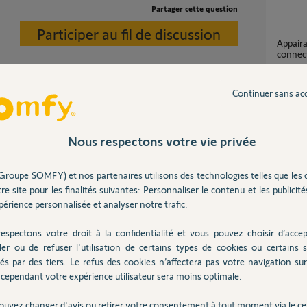
Partager cette question
Participer au fil de discussion
Appairage alarme Protexial IO - Kit de
connect
5
réponse
Continuer sans ac
Erreur Communication Kit de connectivité
Volets 
Nous respectons votre vie privée
77
répons
Groupe SOMFY) et nos partenaires utilisons des technologies telles que les 
re site pour les finalités suivantes: Personnaliser le contenu et les publicités
application commune à Tahoma switch et kit
de con
érience personnalisée et analyser notre trafic.
2
réponse
espectons votre droit à la confidentialité et vous pouvez choisir d’accep
ler ou de refuser l'utilisation de certains types de cookies ou certains s
és par des tiers. Le refus des cookies n’affectera pas votre navigation sur 
Panne 
cependant votre expérience utilisateur sera moins optimale.
26
répons
Posez votre question
CHEZ
ouvez changer d'avis ou retirer votre consentement à tout moment via le ce