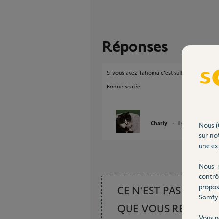
Réponses
Si vous avez Tahoma c'est suffisant.
Bonne soirée
Charly
il y a plus d'un an
Nous (
sur not
une exp
Nous r
contrô
propos
CE N'EST PAS CE
Somfy 
QUE VOUS RECHER
Vous p