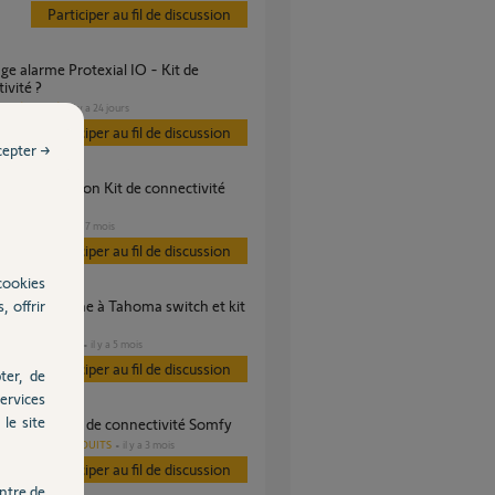
Participer au fil de discussion
ivité ?
SÉCURITÉ
il y a 24 jours
s
Participer au fil de discussion
cepter →
IO
VOLET
il y a 7 mois
es
Participer au fil de discussion
cookies
, offrir
nections?
DOMOTIQUE
il y a 5 mois
s
Participer au fil de discussion
ter, de
ervices
le site
module io Kit de connectivité Somfy
AUTRES PRODUITS
il y a 3 mois
es
Participer au fil de discussion
ntre de