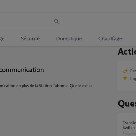
ge
Sécurité
Domotique
Chauffage
Acti
e communication
Par
Im
unication en plus de la Station Tahoma. Quelle est sa
Ques
Transfert Connectivity Kit sur Tahoma
Switch
7
réponse