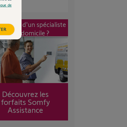
tique de
vention d'un spécialiste
TER
à mon domicile ?
Découvrez les
forfaits Somfy
Assistance