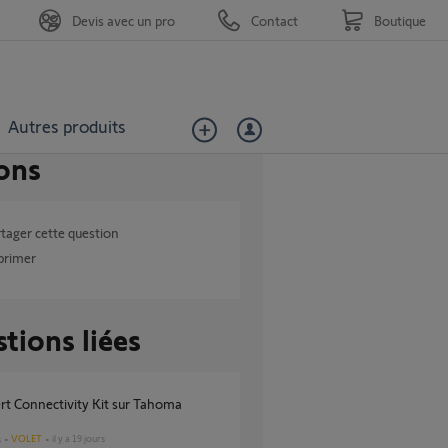
Devis avec un pro
Contact
Boutique
Autres produits
ons
tager cette question
primer
tions liées
VOLET
il y a 19 jours
s