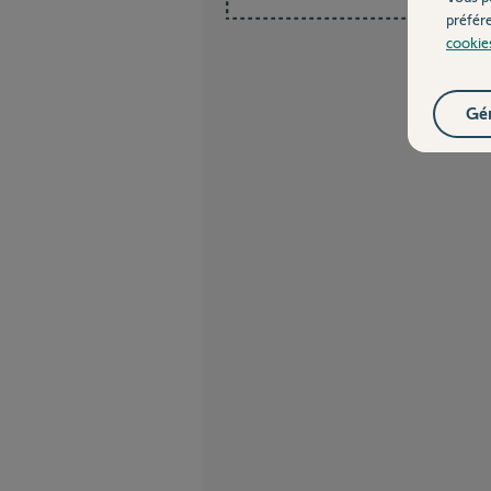
préfér
cookie
Gér