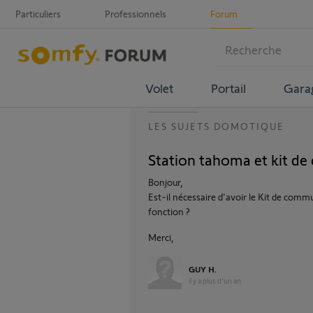
Particuliers
Professionnels
Forum
Volet
Portail
Gara
LES SUJETS DOMOTIQUE
Station tahoma et kit d
Bonjour,
Est-il nécessaire d'avoir le Kit de comm
fonction ?
Merci,
GUY H.
il y a plus d'un an