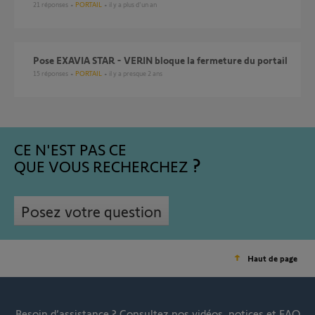
21
réponses
PORTAIL
il y a plus d'un an
Pose EXAVIA STAR - VERIN bloque la fermeture du portail
15
réponses
PORTAIL
il y a presque 2 ans
CE N'EST PAS CE
QUE VOUS RECHERCHEZ
Posez votre question
Haut de page
Besoin d’assistance ?
Consultez nos vidéos, notices et FAQ