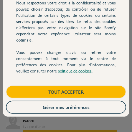
Nous respectons votre droit à la confidentialité et vous
Chauffage
vantail (voir photos). Je précise que
pouvez choisir d’accepter, de contrôler ou de refuser
le portail est installé dans une allée
l'utilisation de certains types de cookies ou certains
étroite avec des poteaux de 17cm seulement.
services proposés par des tiers. Le refus des cookies
Autres produits
Après avoir contacter le poseur, il me dit qu'à l'époque (septembre
n’affectera pas votre navigation sur le site Somfy
2022) il avait du faire au mieux avec les poteaux étroits et les fixations
cependant votre expérience utilisateur sera moins
d'origine et que c'est pour ça et pour éviter que ça frotte les vantaux
optimale.
que les noix ne sont pas la ou elles devraient. Il ajoute que
maintenant il existe des pates de fixation qui permettent de
compenser en fonction de plusieurs paramètres et que ça devrait
Vous pouvez changer d'avis ou retirer votre
Devis avec un pro
permettre de solutionner le problème.
consentement à tout moment via le centre de
Pouvez vous me confirmer cette information et si oui me dire s'il est
préférences des cookies. Pour plus d’informations,
possible de commander ces nouvelles fixations directement chez
veuillez consulter notre
politique de cookies
.
Contact
Somfy ?
cordialement, merci d'avance,
Boutique
TOUT ACCEPTER
Gérer mes préférences
Patrick
il y a plus d'un an