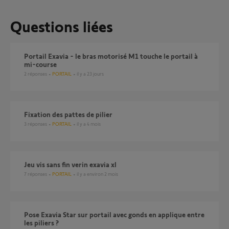
Questions liées
Portail Exavia - le bras motorisé M1 touche le portail à
mi-course
2
réponses
PORTAIL
il y a 23 jours
Fixation des pattes de pilier
3
réponses
PORTAIL
il y a 4 mois
jeu vis sans fin verin exavia xl
7
réponses
PORTAIL
il y a environ 2 mois
Pose Exavia Star sur portail avec gonds en applique entre
les piliers ?