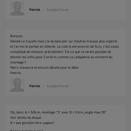
Patrick
il y a plus d'un an
Bonjour,
Désolé Le Coyote mais j'ai du basculer sur d'autres travaux plus urgents
et j'ai mis le portail en attente. La cote A est environ de 5cm, c'est assez
compliqué de mesurer précisément. Est ce que ce serait possible de
donner les infos pour 5 et 6cm comme ça j'adapterai au moment du
montage ?
Merci d'avance et encore désolé pour le délai
Patrick
Patrick
il y a plus d'un an
Ok, donc A = 5/6cm, montage "S" avec B = 13cm, angle max 95°.
Voir photo du disque.
B = axe gond/arrière support.
Bonne journée à vous.