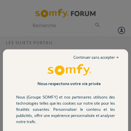
Particuliers
Professionnels
Forum
LES SUJETS PORTAIL
Volet
Est-il possible de changer les fixations
Continuer sans accepter →
poteau sur montage portail Exavia ?
Portail
Bonjour,
Notre motorisation Exavia est
Garage
récemment tombée en panne.
Nous respectons votre vie privée
Somfy nous a envoyer un nouveau
boitier de contrôle et 2 bras, aucun
Nous (Groupe SOMFY) et nos partenaires utilisons des
Sécurité
problème de ce côté.
technologies telles que les cookies sur notre site pour les
Pendant le remontage, j'ai suivi la
finalités suivantes: Personnaliser le contenu et les
notice et positionné la noix en bout
publicités, offrir une expérience personnalisée et analyser
Domotique
de bras , mais lorsque j'ai voulu
notre trafic.
remettre le premier moteur, la noix
n'est pas en face de la pate sur le