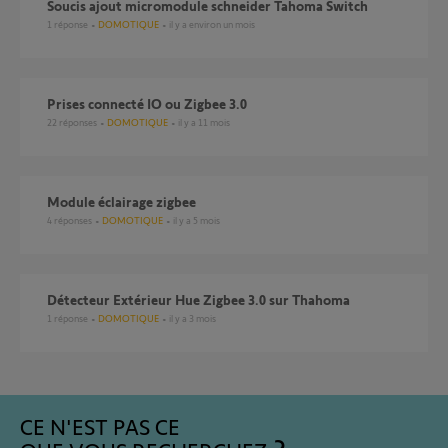
Soucis ajout micromodule schneider Tahoma Switch
1
réponse
DOMOTIQUE
il y a environ un mois
Prises connecté IO ou Zigbee 3.0
22
réponses
DOMOTIQUE
il y a 11 mois
Module éclairage zigbee
4
réponses
DOMOTIQUE
il y a 5 mois
Détecteur Extérieur Hue Zigbee 3.0 sur Thahoma
1
réponse
DOMOTIQUE
il y a 3 mois
CE N'EST PAS CE