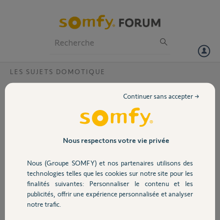
Particuliers
Professionnels
Forum
LES SUJETS DOMOTIQUE
Volet
module zigbee 3.0
Continuer sans accepter →
Bonjour,j ai deux modules
Portail
zigbee 3.0 qui
fonctionnais
normalement depuis un
Garage
Nous respectons votre vie privée
peux plus d un ans,
aujourd’hui il se sont
Nous (Groupe SOMFY) et nos partenaires utilisons des
déconnecté de la box
Sécurité
technologies telles que les cookies sur notre site pour les
tahoma version 2024.6.6-15 .
finalités suivantes: Personnaliser le contenu et les
il m est impossible après plusieurs tentative de les réinitialisés. la
publicités, offrir une expérience personnalisée et analyser
passerelle zigbee est elle toujours activer ? je vous joint les deux
Domotique
notre trafic.
module en question merci pour votre réponse bonne soirée.