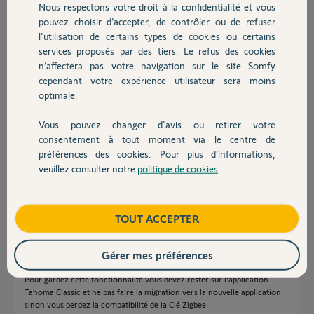
Merci,
Nous respectons votre droit à la confidentialité et vous
Chauffage
pouvez choisir d’accepter, de contrôler ou de refuser
l'utilisation de certains types de cookies ou certains
services proposés par des tiers. Le refus des cookies
Autres produits
n’affectera pas votre navigation sur le site Somfy
cependant votre expérience utilisateur sera moins
optimale.
phil R.
il y a plus d'un an
Vous pouvez changer d'avis ou retirer votre
Participer au fil de discussion
Devis avec un pro
consentement à tout moment via le centre de
préférences des cookies. Pour plus d’informations,
veuillez consulter notre
politique de cookies
.
Contact
Réponses
Boutique
TOUT ACCEPTER
Bonsoir Phil
Si vous avez une Tahoma V2 en forme de vague avec une Clé Zigbee, vos
Gérer mes préférences
modules ne sont pas en Zigbee 3 mais en Zigbee 1.2.
Pour gardez cette fonctionnalité vous devez rester sur l'application
Tahoma Classic et ne pas faire la migration vers la nouvelle application,
sinon vous perdez la compatibilité de la Clé Zigbee.