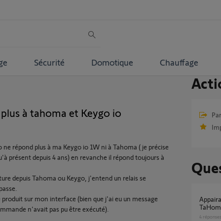
ge
Sécurité
Domotique
Chauffage
Acti
d plus à tahoma et Keygo io
Par
Im
o ne répond plus à ma Keygo io 1W ni à Tahoma ( je précise
'à présent depuis 4 ans) en revanche il répond toujours à
Ques
ture depuis Tahoma ou Keygo, j'entend un relais se
passe.
produit sur mon interface (bien que j'ai eu un message
Appairage elixo 500 3s plus M io avec
TaHoma
mmande n'avait pas pu être exécuté).
4
réponse