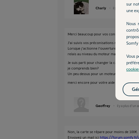
sur not
Charly
il y a plus d'un an
une exp
Nous r
contrô
Merci beaucoup pour vos conseils
propos
Somfy 
J'ai suivis vos préconisations néanmoins ri
Lorsque j'actionne l'ouverture ou fermeture
relais au niveau du moteur mais rien ne se p
Vous p
préfér
Je suis parti pour changer la carte électroni
je comprends bien?
cookie
Un peu dessus pour un moteur installé en 201
merci encore pour votre aide
Gér
Geoffrey
il y a plus d'un 
Non, la carte se répare pour moins de 100€.
Envoyez un mail ici
https://forum.somfy.fr/