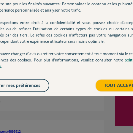
re site pour les finalités suivantes: Personnaliser le contenu et les publicités
érience personnalisée et analyser notre trafic.
espectons votre droit à la confidentialité et vous pouvez choisir d’accep
Inter
ler ou de refuser l'utilisation de certains types de cookies ou certains s
és par des tiers. Le refus des cookies n’affectera pas votre navigation sur 
cependant votre expérience utilisateur sera moins optimale.
en ne change.
 depuis keygo ou Tahoma, j'entends bien le
asse.
ouvez changer d'avis ou retirer votre consentement à tout moment via le ce
ences des cookies. Pour plus d’informations, veuillez consulter notre
poli
que ou le moteur complet en fonction du prix si
s
.
9...
er mes préférences
TOUT ACCEP
an
users/6899912