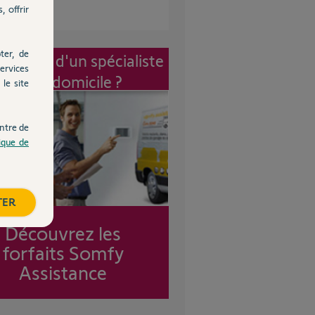
, offrir
ter, de
vention d'un spécialiste
ervices
à mon domicile ?
le site
ntre de
tique de
TER
Découvrez les
forfaits Somfy
Assistance