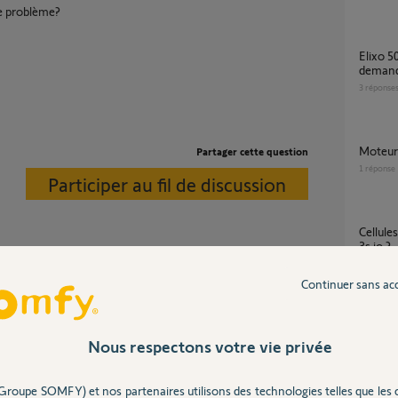
le problème?
Elixo 500 3S + Tahoma "La commande
demand
3
réponse
Moteu
Partager cette question
1
réponse
Participer au fil de discussion
Cellules photoélectriques et portail elixo 500
3s io ?
5
réponse
l est relié au moteur via un contact sec.
Continuer sans ac
tionne j'ai bien peur que la carte soit HS.
, débranchez tous les accessoires.
Bouton Piéton Somfy Protect / Axovia 3S io
/ V500
Nous respectons votre vie privée
2
réponse
Groupe SOMFY) et nos partenaires utilisons des technologies telles que les 