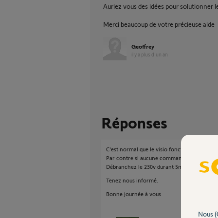
Auriez vous des idées pour solutionner 
Merci beaucoup de votre précieuse aide
Geoffrey
il y a plus d'un an
Réponses
C'est normal que le visio fonctionne puisqu'i
Par contre si aucune commande radio ne fonc
Débranchez le 230v durant 5mn, si pas mieux
Tenez nous informé.
Bonne journée à vous
Nous (