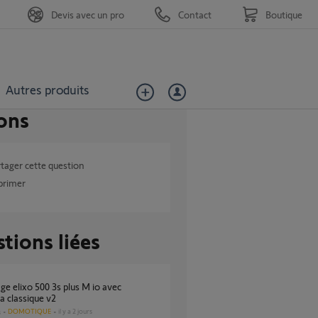
Devis avec un pro
Contact
Boutique
Autres produits
ons
tager cette question
primer
tions liées
 classique v2
DOMOTIQUE
il y a 2 jours
s