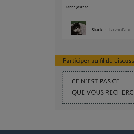
Bonne journée
Charly
il y a plus d'un an
Participer au fil de discus
CE N'EST PAS CE
QUE VOUS RECHER