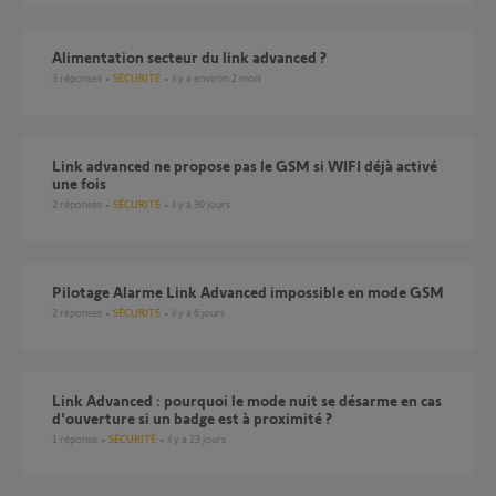
Alimentation secteur du link advanced ?
3
réponses
SÉCURITÉ
il y a environ 2 mois
Link advanced ne propose pas le GSM si WIFI déjà activé
une fois
2
réponses
SÉCURITÉ
il y a 30 jours
Pilotage Alarme Link Advanced impossible en mode GSM
2
réponses
SÉCURITÉ
il y a 6 jours
Link Advanced : pourquoi le mode nuit se désarme en cas
d'ouverture si un badge est à proximité ?
1
réponse
SÉCURITÉ
il y a 23 jours