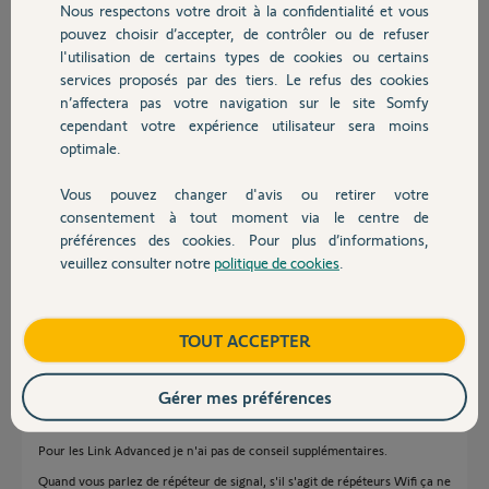
Nous respectons votre droit à la confidentialité et vous
Protexiom ultimate gsm qui a 17 ans et jusqu'à il y a un an marchait
Chauffage
pouvez choisir d’accepter, de contrôler ou de refuser
très bien, mais depuis je reçois souvent des messages des détecteurs
l'utilisation de certains types de cookies ou certains
d'ouverture, (radio link) pourtant les batteries sont bonnes
intéressant ce n'est jamais les mêmes on dirait qu' il y a un
services proposés par des tiers. Le refus des cookies
Autres produits
roulement, est ce la fin de la centrale ?
n’affectera pas votre navigation sur le site Somfy
cependant votre expérience utilisateur sera moins
Merci,
optimale.
Michel F.
Vous pouvez changer d'avis ou retirer votre
Devis avec un pro
il y a plus d'un an
consentement à tout moment via le centre de
Participer au fil de discussion
préférences des cookies. Pour plus d’informations,
veuillez consulter notre
politique de cookies
.
Contact
Réponses
Boutique
TOUT ACCEPTER
Gérer mes préférences
Bonjour Michel
Pour la Protexiom changer les piles de la centrale.
Pour les Link Advanced je n'ai pas de conseil supplémentaires.
Quand vous parlez de répéteur de signal, s'il s'agit de répéteurs Wifi ça ne