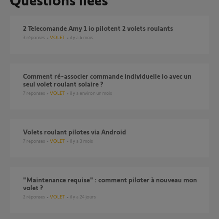
2 Telecomande Amy 1 io pilotent 2 volets roulants
3
réponses
VOLET
il y a 4 mois
Comment ré-associer commande individuelle io avec un
seul volet roulant solaire ?
7
réponses
VOLET
il y a environ un mois
Volets roulant pilotes via Android
7
réponses
VOLET
il y a 3 mois
"Maintenance requise" : comment piloter à nouveau mon
volet ?
2
réponses
VOLET
il y a 24 jours