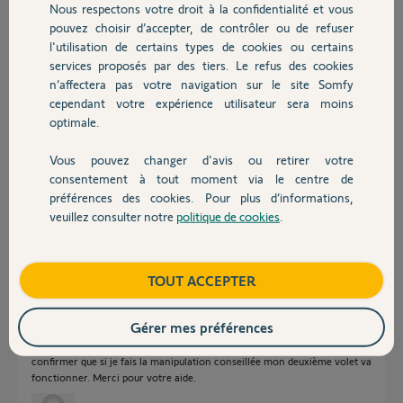
Nous respectons votre droit à la confidentialité et vous
Chauffage
pouvez choisir d’accepter, de contrôler ou de refuser
l'utilisation de certains types de cookies ou certains
Réponses
services proposés par des tiers. Le refus des cookies
Autres produits
n’affectera pas votre navigation sur le site Somfy
cependant votre expérience utilisateur sera moins
Voici la solution en image;
https://youtu.be/PqvN7-uJl0s
optimale.
Bonne journée à vous
Vous pouvez changer d'avis ou retirer votre
Devis avec un pro
consentement à tout moment via le centre de
Charly
il y a plus d'un an
préférences des cookies. Pour plus d’informations,
veuillez consulter notre
politique de cookies
.
Contact
Bonjour, je vous remercie pour votre réponse, mais je voudrais
Boutique
TOUT ACCEPTER
m'assurer que la réponse corresponde bien à ma question , car j'ai une
télécommande qui pilote deux volets à la fois mais la deuxième
télécommande ne pilote plus rien et dans votre réponse il faut que la
Gérer mes préférences
premiere télécommande pilote les 2 volets et que la deuxième
télécommande pilote 1 volet et ce n est pas mon cas. pouvez vous me
confirmer que si je fais la manipulation conseillée mon deuxième volet va
fonctionner. Merci pour votre aide.