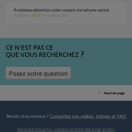
Problème détection volet roulant via tahoma switch
69
réponses
VOLET
il y a environ 2 mois
CE N'EST PAS CE
QUE VOUS RECHERCHEZ
Posez votre question
Haut de page
Besoin d’assistance ?
Consultez nos vidéos, notices et FAQ
Recevez nos actus, conseils et bons plans par email !