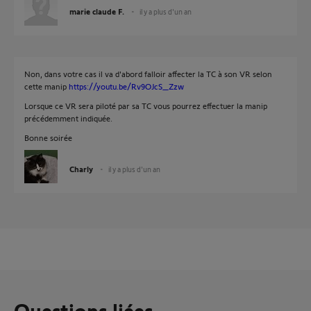
marie claude F.
il y a plus d'un an
Non, dans votre cas il va d'abord falloir affecter la TC à son VR selon
cette manip
https://youtu.be/Rv9OJcS_Zzw
Lorsque ce VR sera piloté par sa TC vous pourrez effectuer la manip
précédemment indiquée.
Bonne soirée
Charly
il y a plus d'un an
Questions liées