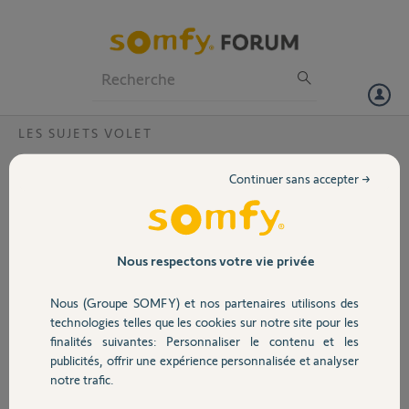
Particuliers
Professionnels
Forum
LES SUJETS VOLET
Volet
reprogramer 2 volets roulants pilotés par 1
Continuer sans accepter →
seule telecomande
Portail
Bonjour, j'ai une télécomande SOMFY qui pilote 2 volets en meme
temps et l'autre telecomande qui ne pilote pas son volet roulant , je
Garage
suis obligée d'ouvrir et de fermer les 2 volets en meme temps .
Nous respectons votre vie privée
Pouvez m'aider . merci d'avance
Nous (Groupe SOMFY) et nos partenaires utilisons des
Merci,
Sécurité
technologies telles que les cookies sur notre site pour les
finalités suivantes: Personnaliser le contenu et les
marie claude F.
publicités, offrir une expérience personnalisée et analyser
Domotique
il y a plus d'un an
notre trafic.
Participer au fil de discussion