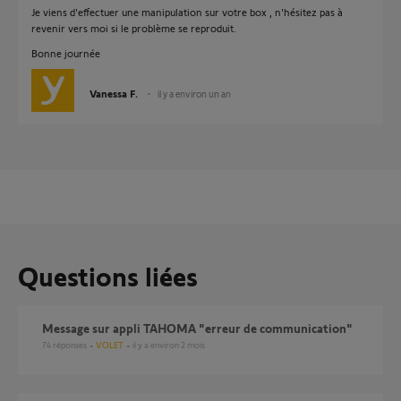
Je viens d'effectuer une manipulation sur votre box , n'hésitez pas à
revenir vers moi si le problème se reproduit.
Bonne journée
Vanessa F.
il y a environ un an
Questions liées
Message sur appli TAHOMA "erreur de communication"
74
réponses
VOLET
il y a environ 2 mois