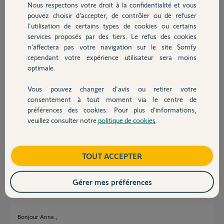
Nous respectons votre droit à la confidentialité et vous
Chauffage
pouvez choisir d’accepter, de contrôler ou de refuser
Anne
l'utilisation de certains types de cookies ou certains
services proposés par des tiers. Le refus des cookies
Autres produits
Anne G.
n’affectera pas votre navigation sur le site Somfy
il y a plus d'un an
cependant votre expérience utilisateur sera moins
Participer au fil de discussion
optimale.
Vous pouvez changer d'avis ou retirer votre
Devis avec un pro
consentement à tout moment via le centre de
Réponses
préférences des cookies. Pour plus d’informations,
veuillez consulter notre
politique de cookies
.
Contact
Bonjour
C'est un TaHoma V2 avec l'application classic ?
Boutique
TOUT ACCEPTER
Jean-Luc B.
il y a plus d'un an
Gérer mes préférences
Bonjour Anne ,