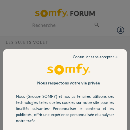
Particuliers
Professionnels
Forum
LES SUJETS VOLET
Volet
Tahoma erreur de jour
Continuer sans accepter →
Bonjour,
Portail
Ma Tahoma est programmée depuis plusieurs mois et fonctionne très
bien, cependant ce week-end elle a fait le programme de la
Garage
Nous respectons votre vie privée
semaine... j'ai bien vérifié et je n'ai rien modifié être temps dans les
scénarios avant ce bug.
Nous (Groupe SOMFY) et nos partenaires utilisons des
Sécurité
Être réveillée par les volets qui s'ouvrent à 7h00 du matin le week-
technologies telles que les cookies sur notre site pour les
end, c'est dur...
finalités suivantes: Personnaliser le contenu et les
publicités, offrir une expérience personnalisée et analyser
Domotique
Pouvez-vous m'aider ?
notre trafic.
Je vous remercie par avance,