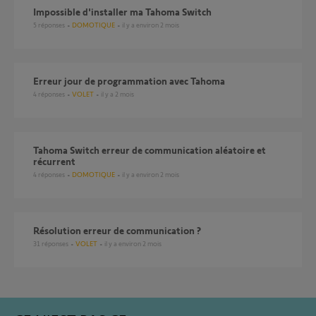
Impossible d'installer ma Tahoma Switch
5
réponses
DOMOTIQUE
il y a environ 2 mois
Erreur jour de programmation avec Tahoma
4
réponses
VOLET
il y a 2 mois
Tahoma Switch erreur de communication aléatoire et
récurrent
4
réponses
DOMOTIQUE
il y a environ 2 mois
Résolution erreur de communication ?
31
réponses
VOLET
il y a environ 2 mois