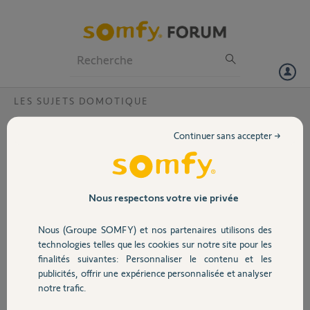
Particuliers
Professionnels
Forum
LES SUJETS DOMOTIQUE
Volet
Lien HomeKit
Continuer sans accepter →
Bonjour,
Portail
Je cherche à lier ma tahoma v2 1202-1412-7607 à HomeKit,
pourriez-vous me transmettre le code par mail ?
Garage
Nous respectons votre vie privée
Merci,
Nous (Groupe SOMFY) et nos partenaires utilisons des
Sécurité
technologies telles que les cookies sur notre site pour les
david D.
finalités suivantes: Personnaliser le contenu et les
il y a environ un an
publicités, offrir une expérience personnalisée et analyser
Domotique
Participer au fil de discussion
notre trafic.