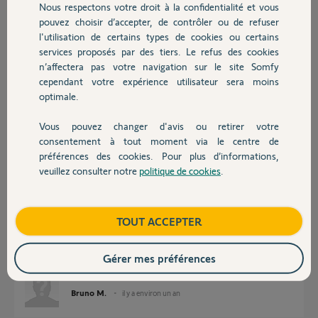
Nous respectons votre droit à la confidentialité et vous
Chauffage
pouvez choisir d’accepter, de contrôler ou de refuser
Réponses
l'utilisation de certains types de cookies ou certains
services proposés par des tiers. Le refus des cookies
Autres produits
n’affectera pas votre navigation sur le site Somfy
David,
cependant votre expérience utilisateur sera moins
Voici votre code homekit : 329-33-847
optimale.
Bonne journée.
Vous pouvez changer d'avis ou retirer votre
Nicolas F.
Devis avec un pro
il y a environ un an
consentement à tout moment via le centre de
préférences des cookies. Pour plus d’informations,
veuillez consulter notre
politique de cookies
.
Contact
Bonjour, je rencontre les pour lier ma box TaHoma V2 à HomeKit.
La box est bien compatible mais je n’ai pas de code à 8 chiffres.
Boutique
TOUT ACCEPTER
Lorsque je lance l’installation depuis l’appli TaHoma j’ai un message
d’erreur après une longue tentative de connexion.
Voici mon code Pin: 1213-9258-4188
Gérer mes préférences
Merci d’avance.
Bruno M.
il y a environ un an