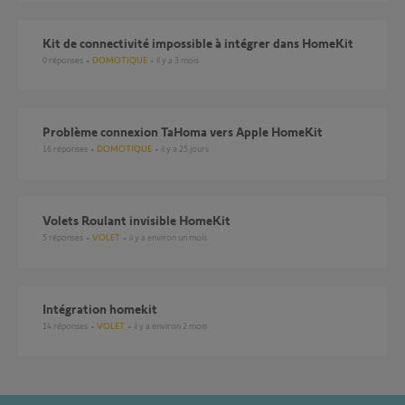
Kit de connectivité impossible à intégrer dans HomeKit
0
réponses
DOMOTIQUE
il y a 3 mois
Problème connexion TaHoma vers Apple HomeKit
16
réponses
DOMOTIQUE
il y a 25 jours
Volets Roulant invisible HomeKit
5
réponses
VOLET
il y a environ un mois
Intégration homekit
14
réponses
VOLET
il y a environ 2 mois