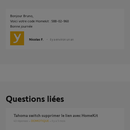
Bonjour Bruno,
Voici votre code Homekit : 588-02-960
Bonne journée
Nicolas F.
il y a environ un an
Questions liées
Tahoma switch supprimer le lien avec HomeKit
43
réponses
DOMOTIQUE
il y a 5 mois