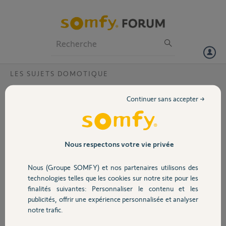
Particuliers
Professionnels
Forum
LES SUJETS DOMOTIQUE
Volet
Migration v2 vers switch ?
Continuer sans accepter →
Bonjour,
Portail
Je souhaiterais migrer de ma Tahoma v2 vers la switch. Le tout en
gardant mon adresse mail.
Garage
Nous respectons votre vie privée
Les PIN sont :
Nous (Groupe SOMFY) et nos partenaires utilisons des
V2: 1234-3724-9879
Sécurité
Switch : 2086-0388-5993
technologies telles que les cookies sur notre site pour les
finalités suivantes: Personnaliser le contenu et les
Merci de votre aide,
publicités, offrir une expérience personnalisée et analyser
Domotique
notre trafic.
Arnaud