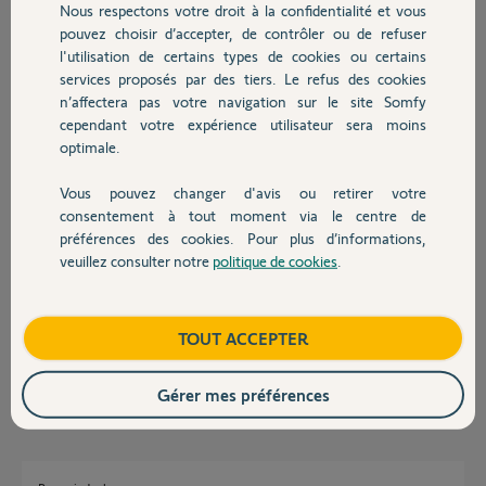
Nous respectons votre droit à la confidentialité et vous
Chauffage
Arnaud D.
pouvez choisir d’accepter, de contrôler ou de refuser
il y a environ un an
l'utilisation de certains types de cookies ou certains
Participer au fil de discussion
services proposés par des tiers. Le refus des cookies
Autres produits
n’affectera pas votre navigation sur le site Somfy
cependant votre expérience utilisateur sera moins
optimale.
Réponses
Vous pouvez changer d'avis ou retirer votre
Devis avec un pro
consentement à tout moment via le centre de
Bonjour Arnaud
préférences des cookies. Pour plus d’informations,
Il faut obligatoirement installer la Switch avec une autre adresse mail
veuillez consulter notre
politique de cookies
.
Contact
pour pouvoir faire la migration, puis ensuite remplacer la V2 par la
Switch sur l'adresse mail principale.
Vous pouvez commencer en vous aidant de ce tuto
Boutique
TOUT ACCEPTER
https://www.antoineguilbert.fr/migrer-et-remplacer-tahoma...
JACKY M.
il y a environ un an
Gérer mes préférences