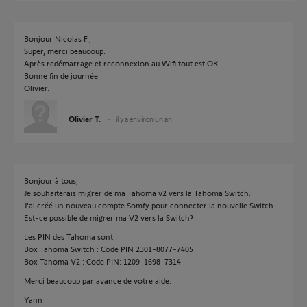
Bonjour Nicolas F.,
Super, merci beaucoup.
Après redémarrage et reconnexion au Wifi tout est OK.
Bonne fin de journée.
Olivier.
Olivier T.
il y a environ un an
Bonjour à tous,
Je souhaiterais migrer de ma Tahoma v2 vers la Tahoma Switch.
J'ai créé un nouveau compte Somfy pour connecter la nouvelle Switch.
Est-ce possible de migrer ma V2 vers la Switch?
Les PIN des Tahoma sont :
Box Tahoma Switch : Code PIN 2301-8077-7405
Box Tahoma V2 : Code PIN: 1209-1698-7314
Merci beaucoup par avance de votre aide.
Yann