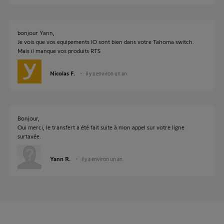
bonjour Yann,
Je vois que vos equipements IO sont bien dans votre Tahoma switch.
Mais il manque vos produits RTS
Nicolas F.
il y a environ un an
Bonjour,
Oui merci, le transfert a été fait suite à mon appel sur votre ligne
surtaxée.
Yann R.
il y a environ un an