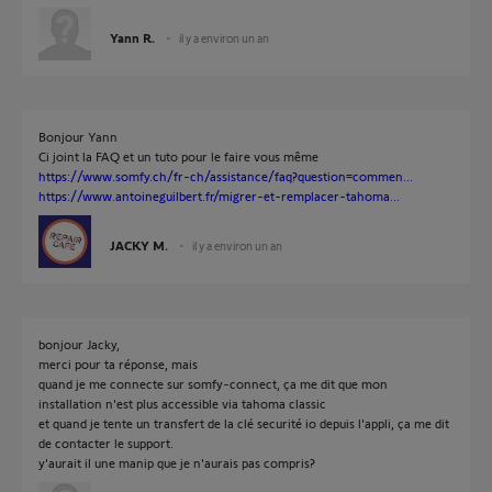
Yann R.
il y a environ un an
Bonjour Yann
Ci joint la FAQ et un tuto pour le faire vous même
https://www.somfy.ch/fr-ch/assistance/faq?question=commen...
https://www.antoineguilbert.fr/migrer-et-remplacer-tahoma...
JACKY M.
il y a environ un an
bonjour Jacky,
merci pour ta réponse, mais
quand je me connecte sur somfy-connect, ça me dit que mon
installation n'est plus accessible via tahoma classic
et quand je tente un transfert de la clé securité io depuis l'appli, ça me dit
de contacter le support.
y'aurait il une manip que je n'aurais pas compris?