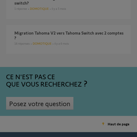
switch?
1
réponse
DOMOTIQUE
il y a 5 mois
Migration Tahoma V2 vers Tahoma Switch avec 2 comptes
?
16
réponses
DOMOTIQUE
il y a 6 mois
CE N'EST PAS CE
QUE VOUS RECHERCHEZ
Posez votre question
Haut de page