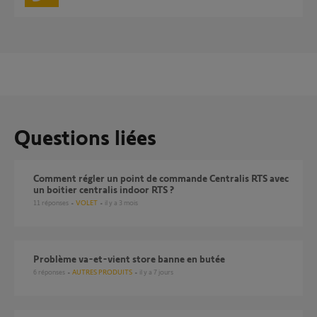
Questions liées
Comment régler un point de commande Centralis RTS avec
un boitier centralis indoor RTS ?
11
réponses
VOLET
il y a 3 mois
Problème va-et-vient store banne en butée
6
réponses
AUTRES PRODUITS
il y a 7 jours