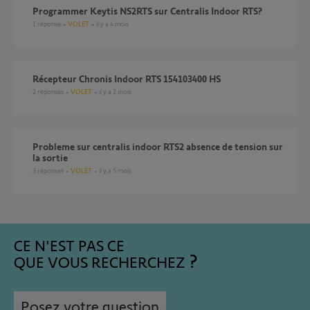
programmer Keytis NS2RTS sur Centralis Indoor RTS?
1
réponse
VOLET
il y a 4 mois
Récepteur Chronis Indoor RTS 154103400 HS
2
réponses
VOLET
il y a 2 mois
Probleme sur centralis indoor RTS2 absence de tension sur
la sortie
3
réponses
VOLET
il y a 5 mois
CE N'EST PAS CE
QUE VOUS RECHERCHEZ
Posez votre question