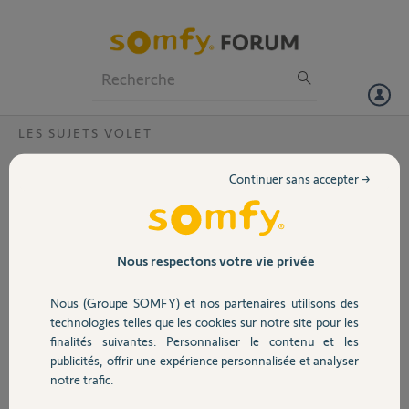
Particuliers
Professionnels
Forum
LES SUJETS VOLET
Volet
Centralis Indoor RTS ne répond pas
Continuer sans accepter →
Bonjour,
Portail
Mon volet roulant ne
fonctionne plus ; j'ai
Garage
Nous respectons votre vie privée
l'impression que le
problème provient du
Nous (Groupe SOMFY) et nos partenaires utilisons des
boitier Centralis Indoor
Sécurité
technologies telles que les cookies sur notre site pour les
RTS : lorsque j'appuie sur
finalités suivantes: Personnaliser le contenu et les
prog ou haut/bas rien ne
publicités, offrir une expérience personnalisée et analyser
se passe et la led ne
Domotique
notre trafic.
s'allume pas en rouge comme avant. J'ai vérifié les branchements et
il y a bien de l'alimentation. Pouvez-vous me confirmer qu'il faut