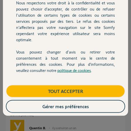
changer ce boitier ?
Nous respectons votre droit à la confidentialité et vous
Chauffage
pouvez choisir d’accepter, de contrôler ou de refuser
Merci beaucoup d'avance !
l'utilisation de certains types de cookies ou certains
services proposés par des tiers. Le refus des cookies
Autres produits
Robert K.
n’affectera pas votre navigation sur le site Somfy
il y a environ un an
cependant votre expérience utilisateur sera moins
Participer au fil de discussion
optimale.
Vous pouvez changer d'avis ou retirer votre
Devis avec un pro
consentement à tout moment via le centre de
Réponses
préférences des cookies. Pour plus d’informations,
veuillez consulter notre
politique de cookies
.
Contact
Bonjour Robert,
Boutique
TOUT ACCEPTER
Si en effet, il n'y a aucune réaction de la led Prog lorsque vous appuyez
sur le bouton, cela indique que le récepteur est défectueux.
Ce module est remplacé par cette nouvelle version de récepteur :
Gérer mes préférences
https://boutique.somfy.fr/micro-module-pour-volet-roulant...
Bonne journée,
Quentin B.
il y a environ un an