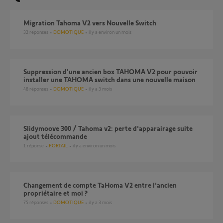
Migration Tahoma V2 vers Nouvelle Switch
32
réponses
DOMOTIQUE
il y a environ un mois
Suppression d'une ancien box TAHOMA V2 pour pouvoir
installer une TAHOMA switch dans une nouvelle maison
48
réponses
DOMOTIQUE
il y a 3 mois
Slidymoove 300 / Tahoma v2: perte d'apparairage suite
ajout télécommande
1
réponse
PORTAIL
il y a environ un mois
Changement de compte TaHoma V2 entre l'ancien
propriétaire et moi ?
75
réponses
DOMOTIQUE
il y a 3 mois