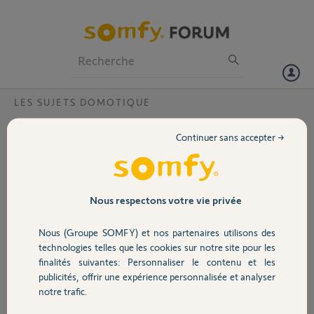
Particuliers
Professionnels
Forum
LES SUJETS DOMOTIQUE
Volet
Puis je réinitialiser ma Tahoma v2 suite à
Continuer sans accepter →
l’achat d’une maison ?
Portail
Bonjour,
Je suis nouveau propriétaire et je souhaiterais supprimer l’ancien
Garage
compte de ma Tahoma V2 pour pouvoir me connecter.
Nous respectons votre vie privée
Le code pin est : 1202-5566-4796
Merci par avance.
Nous (Groupe SOMFY) et nos partenaires utilisons des
Sécurité
technologies telles que les cookies sur notre site pour les
Merci,
finalités suivantes: Personnaliser le contenu et les
publicités, offrir une expérience personnalisée et analyser
Domotique
Fabrice G.
notre trafic.
il y a environ un an