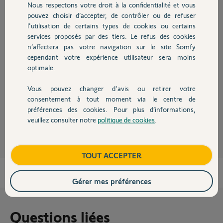
Participer au fil de discussion
Nous respectons votre droit à la confidentialité et vous
Chauffage
pouvez choisir d’accepter, de contrôler ou de refuser
l'utilisation de certains types de cookies ou certains
services proposés par des tiers. Le refus des cookies
Autres produits
Réponses
n’affectera pas votre navigation sur le site Somfy
cependant votre expérience utilisateur sera moins
optimale.
Bonjour Fabrice,
Je vous confirme avoir fais le necessaire.
Vous pouvez changer d'avis ou retirer votre
Bonne journée
Devis avec un pro
consentement à tout moment via le centre de
préférences des cookies. Pour plus d’informations,
Nicolas F.
il y a environ un an
veuillez consulter notre
politique de cookies
.
Contact
Boutique
TOUT ACCEPTER
Gérer mes préférences
Questions liées