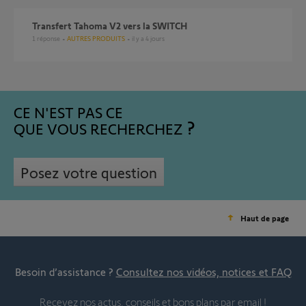
Transfert Tahoma V2 vers la SWITCH
1
réponse
AUTRES PRODUITS
il y a 4 jours
CE N'EST PAS CE
QUE VOUS RECHERCHEZ
Posez votre question
Haut de page
Besoin d’assistance ?
Consultez nos vidéos, notices et FAQ
Recevez nos actus, conseils et bons plans par email !