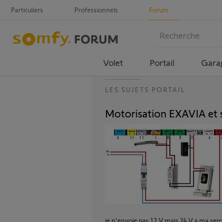
Particuliers
Professionnels
Forum
Volet
Portail
Gara
LES SUJETS PORTAIL
Motorisation EXAVIA et s
je n'envoie pas 12 V mais 24 V a ma serru