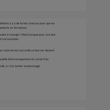
attants il y a de fortes chances pour que les
battants en fermeture.
soudre à changer l'électronique pour une box
me horizontales.
'un solarset est raccordé ce bornier devient
odifie électroniquement en sortie 9.6v.
ordé, si >12v boitier endommagé.