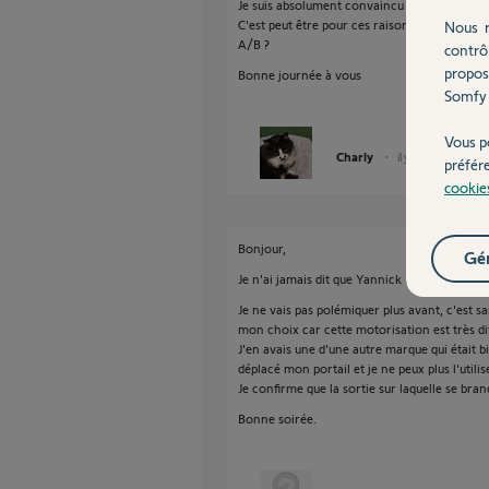
Je suis absolument convaincu que la pose n'
C'est peut être pour ces raisons que vous ne 
Nous r
A/B ?
contrô
propos
Bonne journée à vous
Somfy 
Vous p
Charly
il y a 11 mois
préfér
cookie
Bonjour,
Gér
Je n'ai jamais dit que Yannick M. était un t
Je ne vais pas polémiquer plus avant, c'est sa
mon choix car cette motorisation est très diff
J'en avais une d'une autre marque qui était b
déplacé mon portail et je ne peux plus l'utili
Je confirme que la sortie sur laquelle se bran
Bonne soirée.