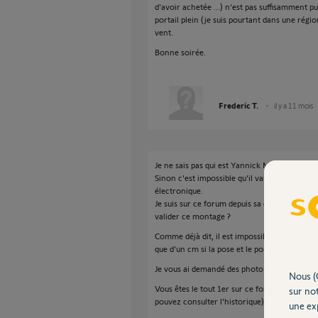
d'avoir achetée ...) n'est pas suffisamment p
portail plein (je suis pourtant dans une régi
vent.
Bonne soirée.
Frederic T.
il y a 11 mois
Je ne sais pas qui est Yannick M ? En tous ca
Sinon c'est impossible qu'il valide ce schéma 
électronique.
Je suis sur ce forum depuis sa création, et, j
valider ce montage ?
Comme déjà dit, il est impossible qu'un véri
que d'un cm si la pose et le portail sont bie
Je vous ai demandé des photo....????
Nous (
Vous êtes le tout 1er sur ce forum en 13 ans
sur not
pouvez consulter l'historique).
une exp