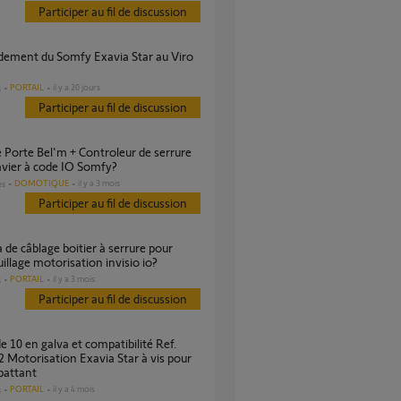
Participer au fil de discussion
PORTAIL
il y a 20 jours
s
Participer au fil de discussion
avier à code IO Somfy?
DOMOTIQUE
il y a 3 mois
es
Participer au fil de discussion
illage motorisation invisio io?
PORTAIL
il y a 3 mois
s
Participer au fil de discussion
 Motorisation Exavia Star à vis pour
 battant
PORTAIL
il y a 4 mois
s