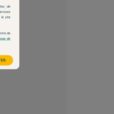
ter, de
ervices
le site
ntre de
tique de
TER