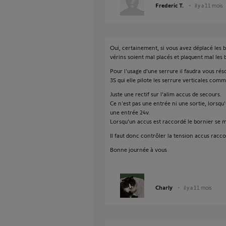
Frederic T.
il y a 11 mois
Oui, certainement, si vous avez déplacé les b
vérins soient mal placés et plaquent mal les 
Pour l'usage d'une serrure il faudra vous ré
3S qui elle pilote les serrure verticales com
Juste une rectif sur l'alim accus de secours.
Ce n'est pas une entrée ni une sortie, lorsqu
une entrée 24v.
Lorsqu'un accus est raccordé le bornier se m
Il faut donc contrôler la tension accus racc
Bonne journée à vous
Charly
il y a 11 mois