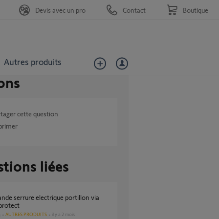
Devis avec un pro
Contact
Boutique
Autres produits
ons
tager cette question
primer
tions liées
protect
AUTRES PRODUITS
il y a 2 mois
s