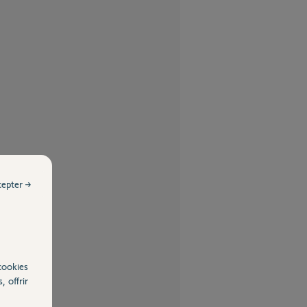
cepter →
cookies
, offrir