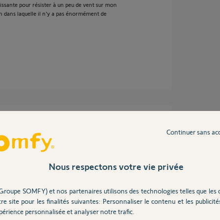
uissante pour résister à un peu de vent sur mon
on dans laquelle il n'y a pas énormément de
s ce n'est pas un technicien Somfy.
juste bon à détruire votre boitier
Continuer sans ac
e ne vois pas qui de chez Somfy aurait pu
n permette une entre ouverture ne serait-ce
Nous respectons votre vie privée
n respectés et dans les domaines d'abaque.
Groupe SOMFY) et nos partenaires utilisons des technologies telles que les 
 d'historique à regretter ce moteur (vous
re site pour les finalités suivantes: Personnaliser le contenu et les publicités
érience personnalisée et analyser notre trafic.