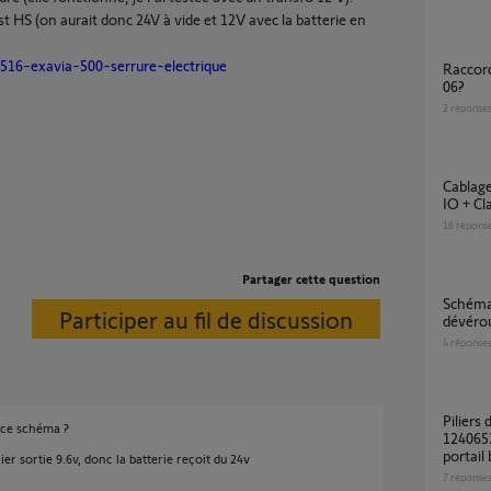
est HS (on aurait donc 24V à vide et 12V avec la batterie en
516-exavia-500-serrure-electrique
Raccordement du Somfy Exavia Star au Viro
06?
2
réponse
Cablage Porte Bel'm + Controleur de serrure
IO + Cl
18
répons
Partager cette question
Schéma de câblage boitier à serrure pour
Participer au fil de discussion
dévérou
4
réponse
Piliers de 10 en galva et compatibilité Ref.
 ce schéma ?
1240652
portail
r sortie 9.6v, donc la batterie reçoit du 24v
7
réponse