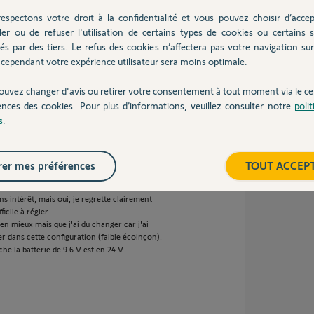
est pas conforme !
posez pas les photo et n'indiquez pas les cotes
espectons votre droit à la confidentialité et vous pouvez choisir d’accep
ler ou de refuser l'utilisation de certains types de cookies ou certains s
és par des tiers. Le refus des cookies n’affectera pas votre navigation sur 
cependant votre expérience utilisateur sera moins optimale.
ouvez changer d'avis ou retirer votre consentement à tout moment via le ce
ences des cookies. Pour plus d’informations, veuillez consulter notre
poli
s
.
er mes préférences
TOUT ACCEP
echnicien SOMFY.
ns intérêt, mais oui, je regrette clairement
icile à régler.
ien mieux mais que j'ai du changer car j'ai
ser dans cette configuration (faible écoinçon).
che la batterie de 9.6 V est en 24 V.