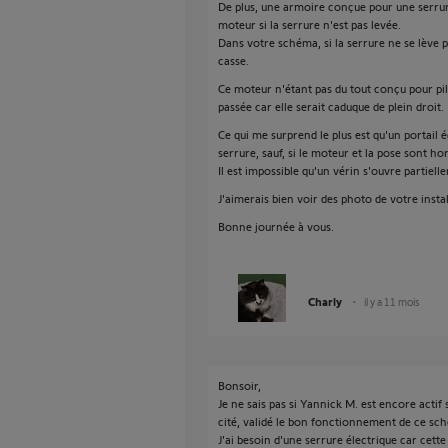
De plus, une armoire conçue pour une serrure
moteur si la serrure n'est pas levée.
Dans votre schéma, si la serrure ne se lève p
casse.
Ce moteur n'étant pas du tout conçu pour pilo
passée car elle serait caduque de plein droit.
Ce qui me surprend le plus est qu'un portail 
serrure, sauf, si le moteur et la pose sont h
Il est impossible qu'un vérin s'ouvre partiel
J'aimerais bien voir des photo de votre instal
Bonne journée à vous.
Charly
il y a 11 mois
Bonsoir,
Je ne sais pas si Yannick M. est encore actif s
cité, validé le bon fonctionnement de ce sc
J'ai besoin d'une serrure électrique car cet