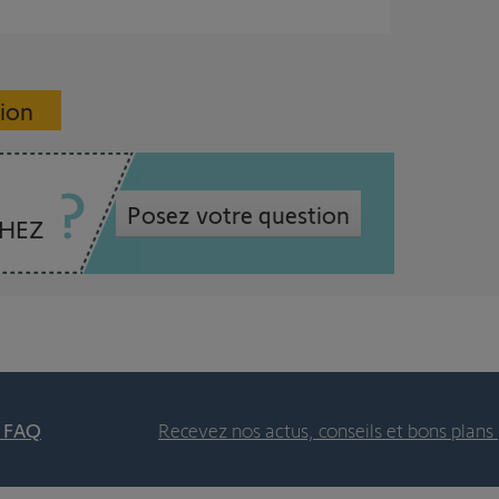
sion
Posez votre question
CHEZ
t FAQ
Recevez nos actus, conseils et bons plans 