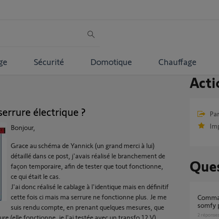
ge
Sécurité
Domotique
Chauffage
Acti
errure électrique ?
Par
Im
Bonjour,
Grace au schéma de Yannick (un grand merci à lui)
détaillé dans ce post, j'avais réalisé le branchement de
Ques
façon temporaire, afin de tester que tout fonctionne,
ce qui était le cas.
J'ai donc réalisé le cablage à l'identique mais en définitif
cette fois ci mais ma serrure ne fonctionne plus. Je me
Commande serrure electrique portillon via
somfy 
suis rendu compte, en prenant quelques mesures, que
2
réponse
re (elle fonctionne, je l'ai testée avec un transfo 12 V).