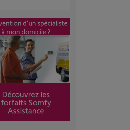
vention d'un spécialiste
à mon domicile ?
Découvrez les
forfaits Somfy
Assistance