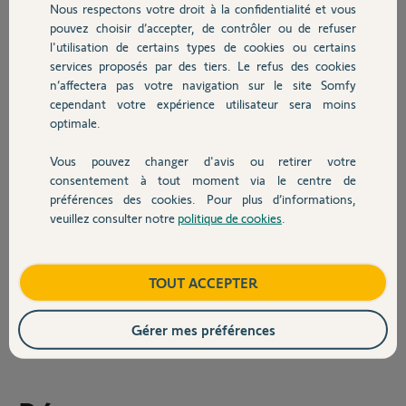
pas à l’emplacement sur le côté en
Nous respectons votre droit à la confidentialité et vous
Chauffage
haut à droite.
pouvez choisir d’accepter, de contrôler ou de refuser
Où se trouve t’il?
l'utilisation de certains types de cookies ou certains
Sur la boîte en carton du visiophone il est écrit v500 mais je suis
services proposés par des tiers. Le refus des cookies
Autres produits
confus avec ce que je peux voir au dos du visiophone M0704-B
n’affectera pas votre navigation sur le site Somfy
cependant votre expérience utilisateur sera moins
Il y a un petit trou sur la façade avant du visiophone en bas à gauche
optimale.
mais lorsque j’y introduit un trombone et presse pendant quelques
secondes, rien ne se passe.
Vous pouvez changer d'avis ou retirer votre
Devis avec un pro
consentement à tout moment via le centre de
Alternativement, je le pose la question si je ne devrais pas faire un
préférences des cookies. Pour plus d’informations,
soft reset à travers l’application du visiophone ?
veuillez consulter notre
politique de cookies
.
Contact
À titre d’info supplémentaire, je ne trouve aucune option pour le
connecter au wifi
Boutique
TOUT ACCEPTER
Michel P.
il y a 11 mois
Gérer mes préférences
Participer au fil de discussion