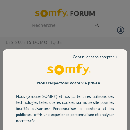
Particuliers
Professionnels
Forum
LES SUJETS DOMOTIQUE
Volet
Version produit acheté pas explicite
Continuer sans accepter →
Bonjour,
Portail
J’ai acheté en 2021 un visiophone
v500 que j’aimerai maintenant
Garage
Nous respectons votre vie privée
ajouter en tant qu’équipement dans
mon application Somfy.
Nous (Groupe SOMFY) et nos partenaires utilisons des
L’application Somfy vous guide dans
Sécurité
technologies telles que les cookies sur notre site pour les
les étapes pour pouvoir le détecter.
finalités suivantes: Personnaliser le contenu et les
Le problème que je rencontre c’est à
publicités, offrir une expérience personnalisée et analyser
la première étape qui consiste à
Domotique
notre trafic.
faire un hard reset du en appuyant
sur le bouton reset. Or celui ci n’est