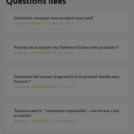
Questions liées
Comment renvoyer mon produit tout neuf
6
réponses
SÉCURITÉ
il y a environ 2 mois
Pouvez vous ajouter ma TaHoma V2 dans mes produits ?
9
réponses
AUTRES PRODUITS
il y a 4 mois
Comment faire jouer la garantie d'un produit Somfy sans
facture ?
15
réponses
AUTRES PRODUITS
il y a 5 mois
Tahoma switch: "connexion impossible - une erreur s'est
produite"
86
réponses
DOMOTIQUE
il y a environ un an