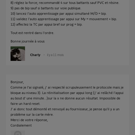
8) réglez la force; recommandé 4 sur tous battants sauf PVC et résine.
9) pas de bip sauf si battants sur voie publique.
10) lancez l'auto apprentissage par appui simultané M/D = bip.
11) validez l'auto apprentissage par appui sur My = mouvement + bip.
12) affectez la TC par appui bref sur prog = bip.
Tout est rentré dans l'ordre.
Bonne journée à vous
Charly
il y a 11 mois
Bonjour,
Comme je l'ai signalé, j' ai respecté scrupuleusement le protocole mais je
bloque au niveau 3). La réinitialisation par appui long (j' ai relâché l'appui
au bout d' une minute...)sur la x ne donne aucun résultat. Impossible de
faire un hard reset.
J' ai donc tout démonté et renvoyé au fournisseur, je pense qu'il y a un
problème sur la carte mère.
Merci de votre réponse,
Cordialement