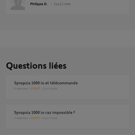
Philippe D.
il y a 11 mois
Questions liées
Synapsia 1000 io et télécommande
6
réponses
VOLET
il y a 4 mois
Synapsia 1000 io raz impossible ?
2
réponses
VOLET
il y a 5 mois