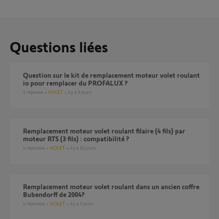
Questions liées
Question sur le kit de remplacement moteur volet roulant
io pour remplacer du PROFALUX ?
1
réponse
VOLET
il y a 9 jours
Remplacement moteur volet roulant filaire (4 fils) par
moteur RTS (3 fils) : compatibilité ?
4
réponses
VOLET
il y a 10 jours
Remplacement moteur volet roulant dans un ancien coffre
Bubendorff de 2004?
4
réponses
VOLET
il y a 3 jours