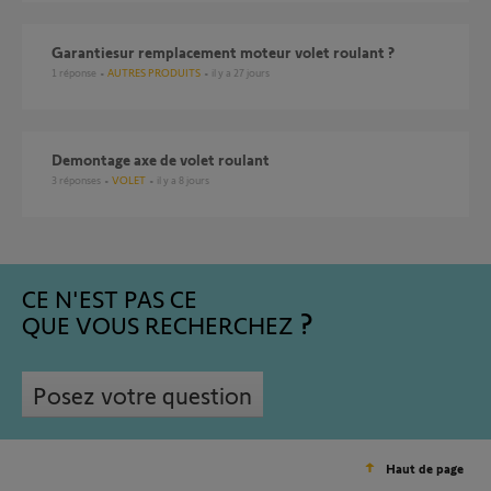
Garantiesur remplacement moteur volet roulant ?
1
réponse
AUTRES PRODUITS
il y a 27 jours
Demontage axe de volet roulant
3
réponses
VOLET
il y a 8 jours
CE N'EST PAS CE
QUE VOUS RECHERCHEZ
Posez votre question
Haut de page