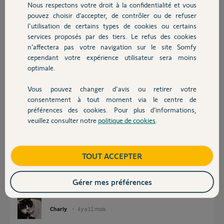
Nous respectons votre droit à la confidentialité et vous
Chauffage
pouvez choisir d’accepter, de contrôler ou de refuser
l'utilisation de certains types de cookies ou certains
services proposés par des tiers. Le refus des cookies
Autres produits
nicolas
n’affectera pas votre navigation sur le site Somfy
il y a 11 mois
cependant votre expérience utilisateur sera moins
Participer au fil de discussion
optimale.
Vous pouvez changer d'avis ou retirer votre
Devis avec un pro
consentement à tout moment via le centre de
Réponses
préférences des cookies. Pour plus d’informations,
veuillez consulter notre
politique de cookies
.
Contact
Est-ce un moteur de store, de porte enroulable ?
Si oui, a t-il la CSI ?
Boutique
TOUT ACCEPTER
Pourquoi changer de réf alors que ce moteur est toujours en vente
partout ?
Gérer mes préférences
Bonne journée à vous
Charly
il y a 11 mois