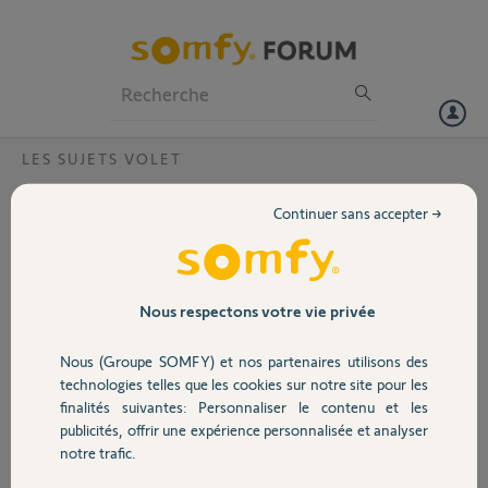
Particuliers
Professionnels
Forum
LES SUJETS VOLET
Volet
Peut-on remplacer un moteur de volet
Continuer sans accepter →
roulant pour une autre référence de
Portail
moteur?
Bonjour,
Garage
Nous respectons votre vie privée
Je dois remplacer mon moteur de
volet roulant MARINER 40/12 RTS
D'après un revendeur, il s'agirait
Nous (Groupe SOMFY) et nos partenaires utilisons des
Sécurité
d'un vieux modèle.
technologies telles que les cookies sur notre site pour les
Par quelle référence puis-je le
finalités suivantes: Personnaliser le contenu et les
remplacer?
publicités, offrir une expérience personnalisée et analyser
Domotique
Merci
notre trafic.
Merci,