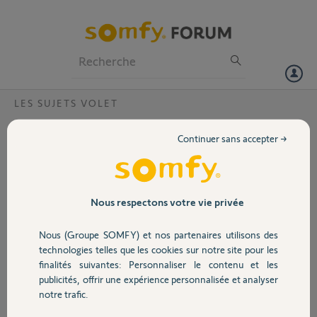
Particuliers
Professionnels
Forum
LES SUJETS VOLET
Volet
restriction usage tahoma switch. accès
Continuer sans accepter →
limité ?
Portail
Bonjour,
Est-il possible de creer un profil utilisateur et de n'autoriser l'accès
Garage
qu'à un seul volet roulant ? Et non pas à l'ensemble des volets. Le but
Nous respectons votre vie privée
étant d'installer l'application smartphone et d'actionner la
commande d'un seul et unique volet.
Nous (Groupe SOMFY) et nos partenaires utilisons des
Sécurité
Merci,
technologies telles que les cookies sur notre site pour les
Fred
finalités suivantes: Personnaliser le contenu et les
publicités, offrir une expérience personnalisée et analyser
Domotique
fred
notre trafic.
il y a 10 mois