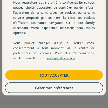
Participer au fil de discussion
Nous respectons votre droit à la confidentialité et vous
Chauffage
pouvez choisir d’accepter, de contrôler ou de refuser
l'utilisation de certains types de cookies ou certains
services proposés par des tiers. Le refus des cookies
Autres produits
Réponses
n’affectera pas votre navigation sur le site Somfy
cependant votre expérience utilisateur sera moins
optimale.
Bonjour
Vous pouvez changer d'avis ou retirer votre
Non, rien de prévu dans ce sens !
Devis avec un pro
consentement à tout moment via le centre de
Bonne journée.
préférences des cookies. Pour plus d’informations,
veuillez consulter notre
politique de cookies
.
Contact
Jean-Luc B.
il y a 10 mois
Boutique
TOUT ACCEPTER
Gérer mes préférences