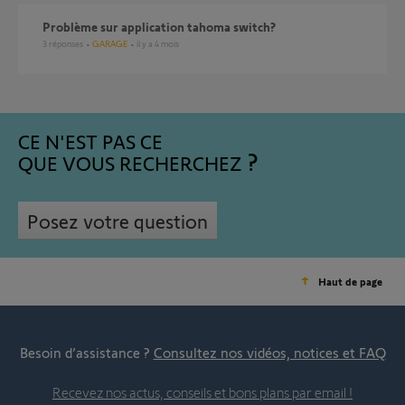
problème sur application tahoma switch?
3
réponses
GARAGE
il y a 4 mois
CE N'EST PAS CE
QUE VOUS RECHERCHEZ
Posez votre question
Haut de page
Besoin d’assistance ?
Consultez nos vidéos, notices et FAQ
Recevez nos actus, conseils et bons plans par email !