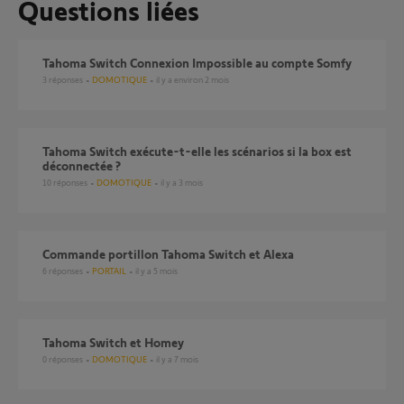
Questions liées
Tahoma Switch Connexion Impossible au compte Somfy
3
réponses
DOMOTIQUE
il y a environ 2 mois
Tahoma Switch exécute-t-elle les scénarios si la box est
déconnectée ?
10
réponses
DOMOTIQUE
il y a 3 mois
Commande portillon Tahoma Switch et Alexa
6
réponses
PORTAIL
il y a 5 mois
Tahoma Switch et Homey
0
réponses
DOMOTIQUE
il y a 7 mois