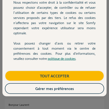
Nous respectons votre droit à la confidentialité et vous
Chauffage
le domaine des serveurs Somfy retourne une erreur lorsque requêté
pouvez choisir d’accepter, de contrôler ou de refuser
via le DNS de Google (8.8.8.8). La box Tahoma ne forcerait elle pas
l'utilisation de certains types de cookies ou certains
l'usage de ce DNS en dépit de la configuration serveur (ma box Free),
services proposés par des tiers. Le refus des cookies
Autres produits
domaine inaccessible actuellement depuis celui-ci ?
n’affectera pas votre navigation sur le site Somfy
Je précise bien que ce problème de connexion est très récent, et que
cependant votre expérience utilisateur sera moins
j'ai effectué aucun changement ni sur ma Box Free ni sur la Tahoma
optimale.
entre temps.
Si quelqu'un peu m'éclairer, je suis preneur. Merci d'avance.
Vous pouvez changer d'avis ou retirer votre
Devis avec un pro
Merci,
consentement à tout moment via le centre de
préférences des cookies. Pour plus d’informations,
Laurent S.
veuillez consulter notre
politique de cookies
.
Contact
il y a environ 2 mois
Participer au fil de discussion
Boutique
TOUT ACCEPTER
Réponses
Gérer mes préférences
Bonjour Laurent