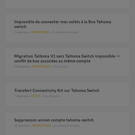
Impossible de connecter mes volets à la Box Tahoma
switch
5
réponses
DOMOTIQUE
il y a environ un mois
Migration TaHoma V1 vers TaHoma Switch impossible —
conflit de box associées au même compte
55
réponses
DOMOTIQUE
il y a 3 mois
Transfert Connectivity Kit sur Tahoma Switch
7
réponses
VOLET
il y a 19 jours
Suppression ancien compte tahoma switch
28
réponses
DOMOTIQUE
il y a environ un mois