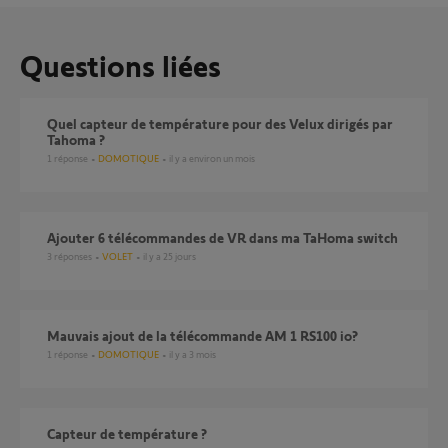
Questions liées
Quel capteur de température pour des Velux dirigés par
Tahoma ?
1
réponse
DOMOTIQUE
il y a environ un mois
Ajouter 6 télécommandes de VR dans ma TaHoma switch
3
réponses
VOLET
il y a 25 jours
Mauvais ajout de la télécommande AM 1 RS100 io?
1
réponse
DOMOTIQUE
il y a 3 mois
Capteur de température ?