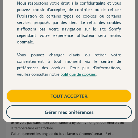
Nous respectons votre droit à la confidentialité et vous
Chauffage
Réponses
pouvez choisir d’accepter, de contrôler ou de refuser
l'utilisation de certains types de cookies ou certains
services proposés par des tiers. Le refus des cookies
Autres produits
Bonjour Anne-Laure,
n’affectera pas votre navigation sur le site Somfy
Nous ne pouvons pas le rajouter c'est à vous de l'appairer par votre
cependant votre expérience utilisateur sera moins
application.
optimale.
Bonne journée,
Vous pouvez changer d'avis ou retirer votre
Devis avec un pro
Vanessa F.
il y a 9 mois
consentement à tout moment via le centre de
préférences des cookies. Pour plus d’informations,
veuillez consulter notre
politique de cookies
.
Contact
Bonjour.
J’ai des VR RS100 io commandés par Amy 1 io.
Boutique
TOUT ACCEPTER
J’ai découvert hier que les télécommandes intégrées des capteurs de
température (via help by somfy)
J’ai suivi la procédure pour activer certains capteurs de mes
Gérer mes préférences
télécommandes (pas toutes pour économiser les piles)
Je ne vois pas dans mon appli Tahoma by somfy l’onglet ou l’endroit où
la température est affichée.
J’ai uniquement les onglets du bas : favoris / home/ senarii / et …