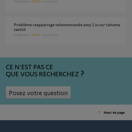
10
réponses
VOLET
il y a 4 mois
Problème reappairage telecommande amy 1 io sur tahoma
switch
44
réponses
VOLET
il y a 3 mois
CE N'EST PAS CE
QUE VOUS RECHERCHEZ
Posez votre question
Haut de page