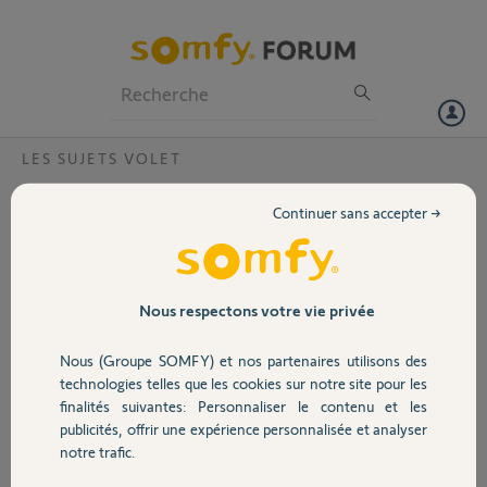
Particuliers
Professionnels
Forum
LES SUJETS VOLET
Volet
Ajout capteur de température
Continuer sans accepter →
Bonjour,
Portail
Suite à mon appel de ce jour au service Somfy, pouvez vous ajouter le
capteur de température de la télécommande amy cuisine que j'avais
supprimé sur la box 2086-9753-8502 ? Je n'arrive pas à la remettre.
Garage
Nous respectons votre vie privée
Merci,
Nous (Groupe SOMFY) et nos partenaires utilisons des
Sécurité
Anne-Laure D.
technologies telles que les cookies sur notre site pour les
il y a 10 mois
finalités suivantes: Personnaliser le contenu et les
Participer au fil de discussion
publicités, offrir une expérience personnalisée et analyser
Domotique
notre trafic.