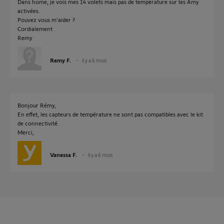
Dans home, je vois mes 14 volets mais pas de température sur les Amy
activées.
Pouvez vous m’aider ?
Cordialement
Remy
Remy F.
il y a 6 mois
Bonjour Rémy,
En effet, les capteurs de température ne sont pas compatibles avec le kit
de connectivité.
Merci,
Vanessa F.
il y a 6 mois