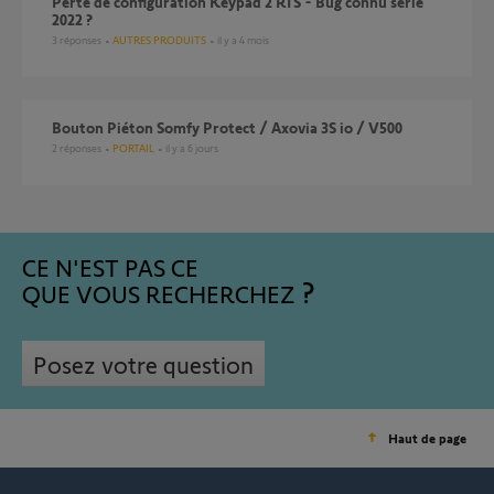
Perte de configuration Keypad 2 RTS - Bug connu série
2022 ?
3
réponses
AUTRES PRODUITS
il y a 4 mois
Bouton Piéton Somfy Protect / Axovia 3S io / V500
2
réponses
PORTAIL
il y a 6 jours
CE N'EST PAS CE
QUE VOUS RECHERCHEZ
Posez votre question
Haut de page