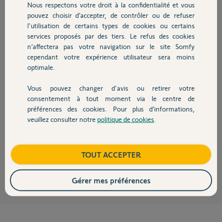
Nous respectons votre droit à la confidentialité et vous
Chauffage
pouvez choisir d’accepter, de contrôler ou de refuser
l'utilisation de certains types de cookies ou certains
Réponses
services proposés par des tiers. Le refus des cookies
Autres produits
n’affectera pas votre navigation sur le site Somfy
cependant votre expérience utilisateur sera moins
optimale.
Vérifiez le 230v, car même une carte en panne n'empêche pas le contact
sec du visio.
Vous pouvez changer d'avis ou retirer votre
Inutile de le dire 3 fois,
Devis avec un pro
consentement à tout moment via le centre de
https://forum.somfy.fr/questions/3662965-impossible-ouvrir-fermer-
portail-application
préférences des cookies. Pour plus d’informations,
https://forum.somfy.fr/questions/3662989-impossible-commander-
veuillez consulter notre
politique de cookies
.
Contact
portail-axovia-220b-telecommandes-application
Bonne soirée
Boutique
TOUT ACCEPTER
Charly
il y a 9 mois
Gérer mes préférences