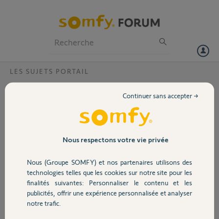
Particuliers
Professionnels
Forum
LES SUJETS PORTAIL
Volet
Impossible de commander mon portail
Continuer sans accepter →
axovia 220B avec ma télécommande ni
Portail
avec l'application ni avec le visiophone ?
Bonjour,
Garage
Nous respectons votre vie privée
Il m'est impossible de commander mon portail (axovia 220B) avec ma
télécommande ni avec l'application Somfy ni avec le visiophone ?
Nous (Groupe SOMFY) et nos partenaires utilisons des
Sécurité
Merci,
technologies telles que les cookies sur notre site pour les
finalités suivantes: Personnaliser le contenu et les
jean yves
publicités, offrir une expérience personnalisée et analyser
Domotique
il y a 9 mois
notre trafic.
Participer au fil de discussion