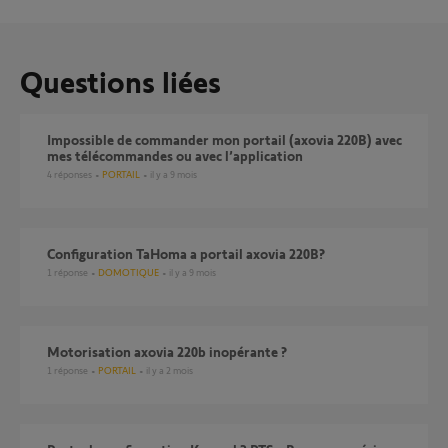
Questions liées
Impossible de commander mon portail (axovia 220B) avec
mes télécommandes ou avec l’application
4
réponses
PORTAIL
il y a 9 mois
Configuration TaHoma a portail axovia 220B?
1
réponse
DOMOTIQUE
il y a 9 mois
motorisation axovia 220b inopérante ?
1
réponse
PORTAIL
il y a 2 mois