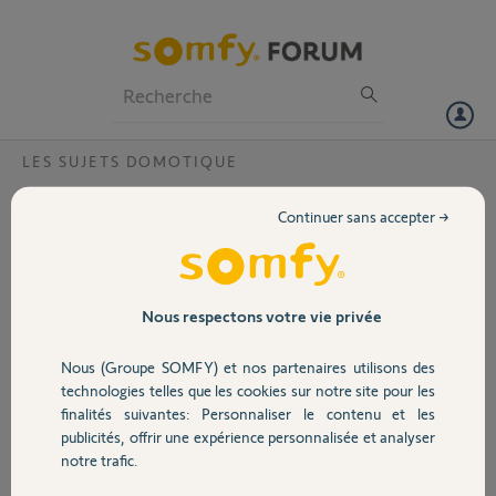
Particuliers
Professionnels
Forum
LES SUJETS DOMOTIQUE
Volet
Compatibilité TAHOMA SWITCH vs
Continuer sans accepter →
THERMOR EQUATEUR 5?
Portail
Bonjour,
Les radiateurs connectés EQUATEUR 5 sont-ils compatibles avec la
Garage
Nous respectons votre vie privée
Tahoma switch ??
Nous (Groupe SOMFY) et nos partenaires utilisons des
Merci,
Sécurité
technologies telles que les cookies sur notre site pour les
finalités suivantes: Personnaliser le contenu et les
CLEMENT J.
publicités, offrir une expérience personnalisée et analyser
Domotique
il y a 9 mois
notre trafic.
Participer au fil de discussion