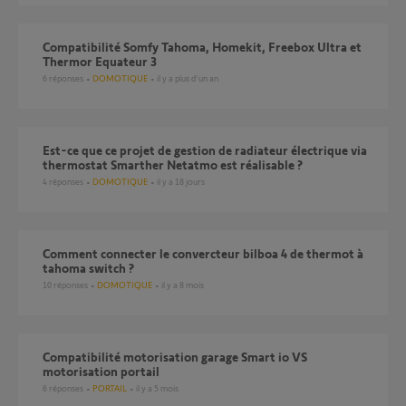
Compatibilité Somfy Tahoma, Homekit, Freebox Ultra et
Thermor Equateur 3
6
réponses
DOMOTIQUE
il y a plus d'un an
Est-ce que ce projet de gestion de radiateur électrique via
thermostat Smarther Netatmo est réalisable ?
4
réponses
DOMOTIQUE
il y a 18 jours
Comment connecter le convercteur bilboa 4 de thermot à
tahoma switch ?
10
réponses
DOMOTIQUE
il y a 8 mois
Compatibilité motorisation garage Smart io VS
motorisation portail
6
réponses
PORTAIL
il y a 5 mois