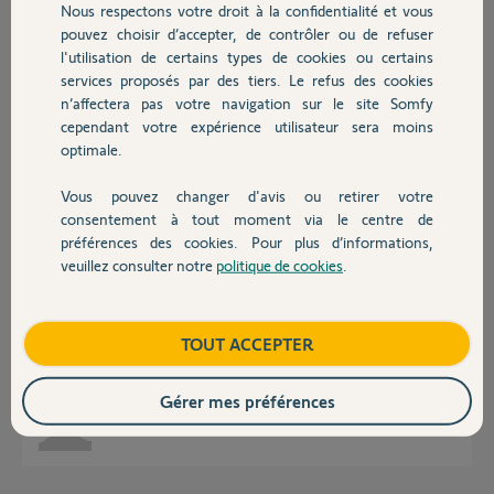
Nous respectons votre droit à la confidentialité et vous
Chauffage
pouvez choisir d’accepter, de contrôler ou de refuser
l'utilisation de certains types de cookies ou certains
Réponses
services proposés par des tiers. Le refus des cookies
Autres produits
n’affectera pas votre navigation sur le site Somfy
cependant votre expérience utilisateur sera moins
Voici
https://www.somfy.fr/assistance/faq?question=quels-sont-l...
optimale.
Bonne journée
Vous pouvez changer d'avis ou retirer votre
Devis avec un pro
consentement à tout moment via le centre de
Charly
il y a 9 mois
préférences des cookies. Pour plus d’informations,
veuillez consulter notre
politique de cookies
.
Contact
Bonjour, sur ce fichier il n’est mentionné que le Equateur 3
J’ai vu dans d’autre forum que le 4 fonctionne egalement avec la tahoma.
Boutique
TOUT ACCEPTER
Donc est ce que la derniere version du Equateur est-elle compatible aussi
?
Gérer mes préférences
CLEMENT J.
il y a 9 mois