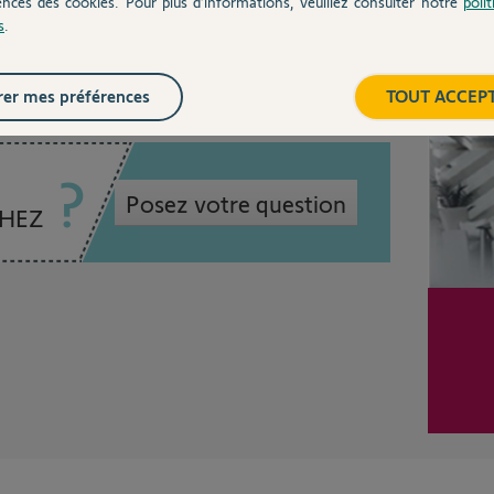
ences des cookies. Pour plus d’informations, veuillez consulter notre
poli
s
.
Inter
er mes préférences
TOUT ACCEP
Posez votre question
CHEZ