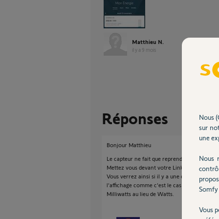
Matthieu N.
il y a 9 mois
Réponses
Nous (
sur not
une exp
Bonjour Matthieu
Nous r
Le capteur ne fait que reprendre l'affichage d
Mettez vous devant votre Linky afficher la
contrô
Vous verrez ainsi si il y a une différence ou
propos
l'affichage comme c'est le cas avec les prise
Somfy 
Milliwatts au lieu de Watts.
Vous p