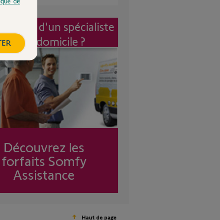
tique de
vention d'un spécialiste
à mon domicile ?
TER
Découvrez les
forfaits Somfy
Assistance
Haut de page