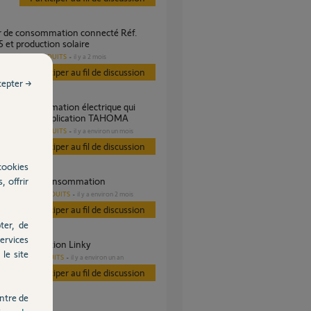
 et production solaire
AUTRES PRODUITS
il y a 2 mois
s
Participer au fil de discussion
cepter →
issent de l'application TAHOMA
AUTRES PRODUITS
il y a environ un mois
s
Participer au fil de discussion
cookies
, offrir
a capteurs consommation
AUTRES PRODUITS
il y a environ 2 mois
es
Participer au fil de discussion
ter, de
ervices
ur consommation Linky
le site
AUTRES PRODUITS
il y a environ un an
Participer au fil de discussion
ntre de