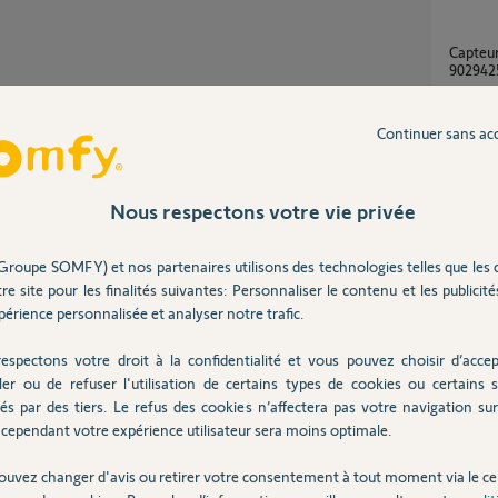
Capteur de consommation connecté Réf.
9029425
4
réponse
Continuer sans ac
Capteur de Consommation électrique qui
Partager cette question
dispara
Nous respectons votre vie privée
4
réponse
Participer au fil de discussion
Groupe SOMFY) et nos partenaires utilisons des technologies telles que les 
re site pour les finalités suivantes: Personnaliser le contenu et les publicités
Tahom
érience personnalisée et analyser notre trafic.
27
répons
espectons votre droit à la confidentialité et vous pouvez choisir d’accep
u Linky.
 consommation instantanée et comparer.
ler ou de refuser l'utilisation de certains types de cookies ou certains s
Capte
 plus simplement une erreur d'échelle dans
és par des tiers. Le refus des cookies n’affectera pas votre navigation sur 
1
réponse
s connectées Schneider qui affiche des
cependant votre expérience utilisateur sera moins optimale.
ouvez changer d'avis ou retirer votre consentement à tout moment via le ce