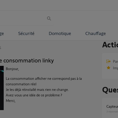
ge
Sécurité
Domotique
Chauffage
Acti
S
de consommation linky
Par
Im
Bonjour,
La consommation afficher ne correspond pas à la
consommation réel
Ques
Je les déjà réinstallé mais rien ne change.
Avez vous une idée de ce problème ?
Merci,
Capte
3
réponse