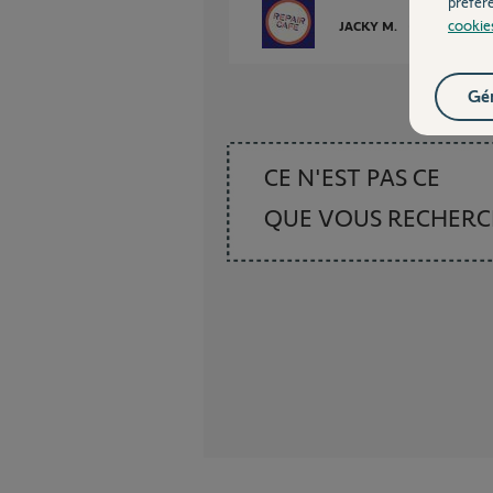
préfér
cookie
JACKY M.
il y a 9 mois
Gér
CE N'EST PAS CE
QUE VOUS RECHER