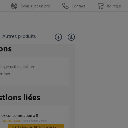
Devis avec un pro
Contact
Boutique
Autres produits
ons
tager cette question
primer
tions liées
ur de consommation à 0
DOMOTIQUE
il y a environ 2 mois
s
Participer au fil de discussion