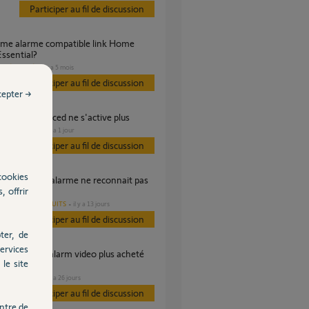
Participer au fil de discussion
ssential?
SÉCURITÉ
il y a 5 mois
Participer au fil de discussion
cepter →
e home advanced ne s'active plus
SÉCURITÉ
il y a 1 jour
s
Participer au fil de discussion
cookies
, offrir
u wifi?
AUTRES PRODUITS
il y a 13 jours
s
Participer au fil de discussion
ter, de
ervices
le site
2020
SÉCURITÉ
il y a 26 jours
s
Participer au fil de discussion
ntre de