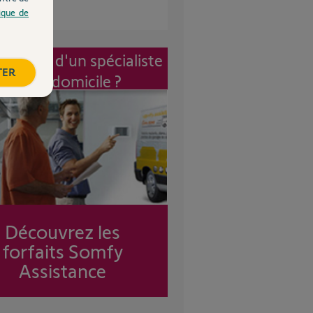
tique de
vention d'un spécialiste
TER
à mon domicile ?
Découvrez les
forfaits Somfy
Assistance