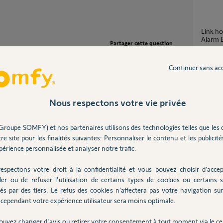
link home alarme compatible link Home
Alarm E
Partager cette question
1
réponse
Participer au fil de discussion
Continuer sans ac
Alarm
7
réponse
Nous respectons votre vie privée
Groupe SOMFY) et nos partenaires utilisons des technologies telles que les 
Pourquoi le link de l'alarme ne reconnait pas
re site pour les finalités suivantes: Personnaliser le contenu et les publicités
le resea
érience personnalisée et analyser notre trafic.
5
réponse
espectons votre droit à la confidentialité et vous pouvez choisir d’accep
ler ou de refuser l'utilisation de certains types de cookies ou certains s
Link modele Home alarm video plus acheté
és par des tiers. Le refus des cookies n’affectera pas votre navigation sur 
en 08 
cependant votre expérience utilisateur sera moins optimale.
2
réponse
ouvez changer d'avis ou retirer votre consentement à tout moment via le ce