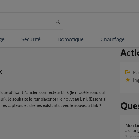
ge
Sécurité
Domotique
Chauffage
Acti
k
Par
Im
ue utilisant l'ancien connecteur Link (le modèle rond qui
ur). Je souhaite le remplacer par le nouveau Link (Essential
Ques
 mes capteurs et sirènes existants avec le nouveau Link ?
Mon Link Home Alarm ne s’allume plus. Est il
à chang
2
réponse