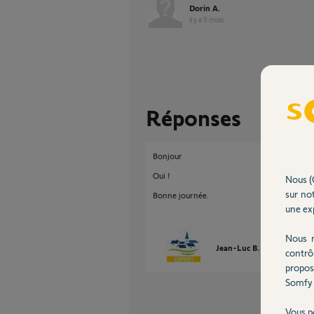
Dorin A.
il y a 9 mois
Réponses
Bonjour
Oui !
Nous (
sur not
Bonne journée.
une exp
Nous r
Jean-Luc B.
il y a 9 mois
contrô
propos
Somfy 
Vous p