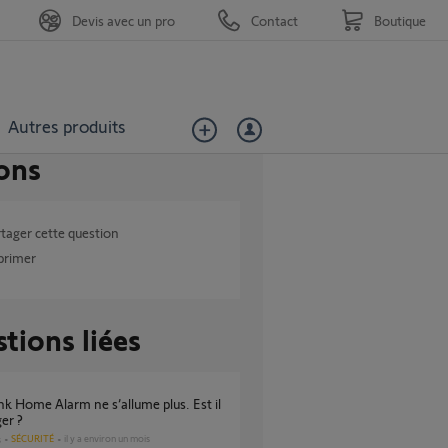
Devis avec un pro
Contact
Boutique
Autres produits
ons
tager cette question
primer
tions liées
er ?
SÉCURITÉ
il y a environ un mois
s