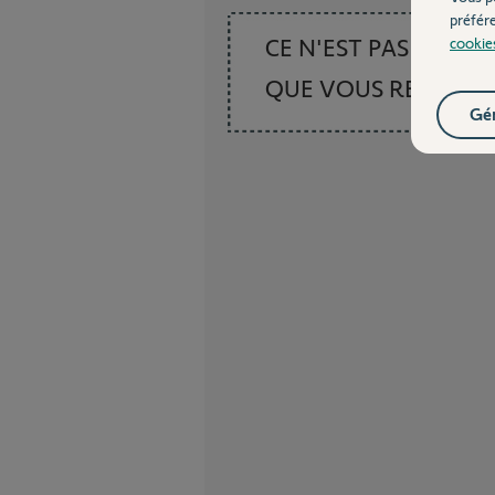
préfér
CE N'EST PAS CE
cookie
QUE VOUS RECHER
Gér