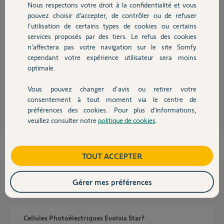
Nous respectons votre droit à la confidentialité et vous
Chauffage
pouvez choisir d’accepter, de contrôler ou de refuser
Réponses
l'utilisation de certains types de cookies ou certains
services proposés par des tiers. Le refus des cookies
Autres produits
n’affectera pas votre navigation sur le site Somfy
Bonjour Francis,
cependant votre expérience utilisateur sera moins
Pouvez-vous préciser quel est le problème que vous rencontrez?
optimale.
Vanessa F.
il y a 8 mois
Vous pouvez changer d'avis ou retirer votre
Devis avec un pro
consentement à tout moment via le centre de
préférences des cookies. Pour plus d’informations,
veuillez consulter notre
politique de cookies
.
Contact
Boutique
TOUT ACCEPTER
Gérer mes préférences
Questions liées
Cellules Photoélectriques Evolvia Star?