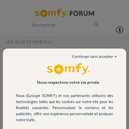
Particuliers
Professionnels
Forum
LES SUJETS PORTAIL
Volet
Pourquoi application Somfy pour moteur
Continuer sans accepter →
Evolvia Star xxl portail ne fonctionne pas ?
Portail
Bonjour,
L'application Somfy pour moteurs Evolvia Star XXL ne fonctionne
Garage
pas , Elle fonctionnne parfaitement pour les volets
Nous respectons votre vie privée
Merci,
Nous (Groupe SOMFY) et nos partenaires utilisons des
Sécurité
technologies telles que les cookies sur notre site pour les
francis B.
finalités suivantes: Personnaliser le contenu et les
il y a 9 mois
publicités, offrir une expérience personnalisée et analyser
Domotique
Participer au fil de discussion
notre trafic.