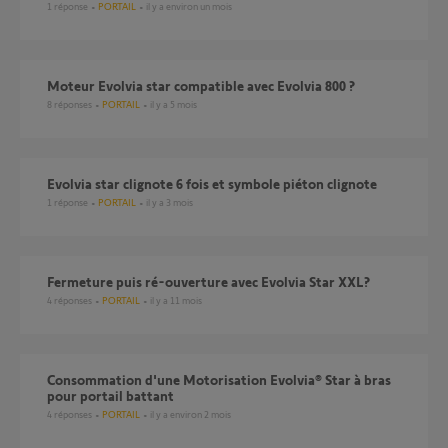
1
réponse
PORTAIL
il y a environ un mois
Moteur Evolvia star compatible avec Evolvia 800 ?
8
réponses
PORTAIL
il y a 5 mois
Evolvia star clignote 6 fois et symbole piéton clignote
1
réponse
PORTAIL
il y a 3 mois
Fermeture puis ré-ouverture avec Evolvia Star XXL?
4
réponses
PORTAIL
il y a 11 mois
Consommation d'une Motorisation Evolvia® Star à bras
pour portail battant
4
réponses
PORTAIL
il y a environ 2 mois