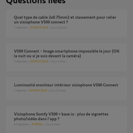
Quel type de cable 2x0.75mm2 et classement pour relier
un visiophone V500 connect ?
7
réponses
DOMOTIQUE
il y a 24 jours
V500 Connect - Image smartphone impossible le jour (OK
la nuit ou si je suis devant la caméra)
3
réponses
DOMOTIQUE
il y a 3 mois
Luminosité moniteur intérieur visiophone V500 Connect
1
réponse
DOMOTIQUE
il y a 12 mois
Visiophone Somfy V500 + base io : plus de vignettes
photo/vidéo dans l’app ?
42
réponses
PORTAIL
il y a 4 mois