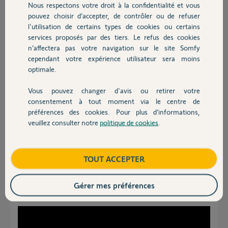
intérieur si le micro est défaillant, y a t il une manipulation qui
Nous respectons votre droit à la confidentialité et vous
Chauffage
désactiverait le micro du moniteur ? Y a t il une action particulière à
pouvez choisir d’accepter, de contrôler ou de refuser
effectuer pour pouvoir tester le micro ?
l'utilisation de certains types de cookies ou certains
services proposés par des tiers. Le refus des cookies
Autres produits
Merci,
n’affectera pas votre navigation sur le site Somfy
cependant votre expérience utilisateur sera moins
Florent
optimale.
Florent G.
Vous pouvez changer d'avis ou retirer votre
il y a 8 mois
Devis avec un pro
consentement à tout moment via le centre de
Participer au fil de discussion
préférences des cookies. Pour plus d’informations,
veuillez consulter notre
politique de cookies
.
Contact
Réponses
Boutique
TOUT ACCEPTER
Bonjour
Gérer mes préférences
Voyez cette vidéo pour tester votre visiophone: