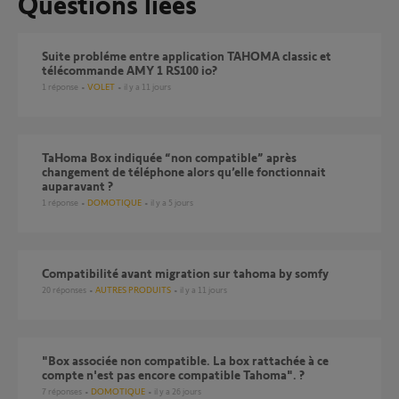
Questions liées
Suite probléme entre application TAHOMA classic et
télécommande AMY 1 RS100 io?
1
réponse
VOLET
il y a 11 jours
TaHoma Box indiquée “non compatible” après
changement de téléphone alors qu’elle fonctionnait
auparavant ?
1
réponse
DOMOTIQUE
il y a 5 jours
compatibilité avant migration sur tahoma by somfy
20
réponses
AUTRES PRODUITS
il y a 11 jours
"Box associée non compatible. La box rattachée à ce
compte n'est pas encore compatible Tahoma". ?
7
réponses
DOMOTIQUE
il y a 26 jours