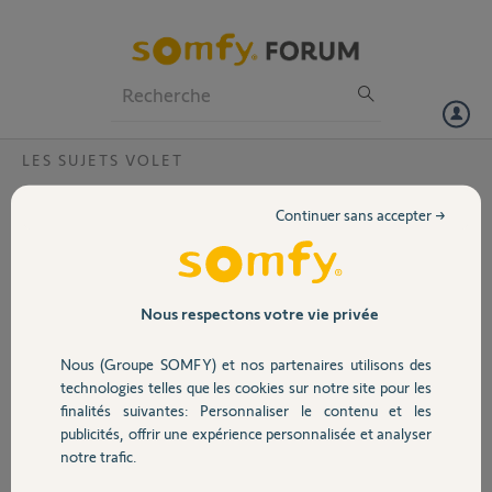
Particuliers
Professionnels
Forum
LES SUJETS VOLET
Volet
Quand sera compatible la tahoma box C
Continuer sans accepter →
avec l'appli Tahoma ?
Portail
Bonjour,
L'application Tahoma me dit que ma tahoma box c n'est pas encore
Garage
compatible avec L'application je ne peux donc pas enregistrer celle-ci.
Nous respectons votre vie privée
Merci,
Nous (Groupe SOMFY) et nos partenaires utilisons des
Sécurité
technologies telles que les cookies sur notre site pour les
Nicolas B.
finalités suivantes: Personnaliser le contenu et les
il y a 8 mois
publicités, offrir une expérience personnalisée et analyser
Domotique
Participer au fil de discussion
notre trafic.