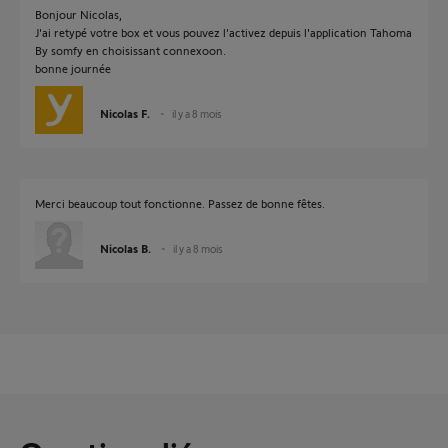
Bonjour Nicolas,
J'ai retypé votre box et vous pouvez l'activez depuis l'application Tahoma
By somfy en choisissant connexoon.
bonne journée
Nicolas F.
il y a 8 mois
Merci beaucoup tout fonctionne. Passez de bonne fêtes.
Nicolas B.
il y a 8 mois