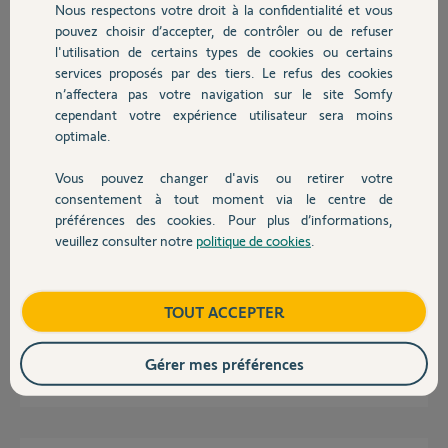
Nous respectons votre droit à la confidentialité et vous
Chauffage
pouvez choisir d’accepter, de contrôler ou de refuser
Réponses
l'utilisation de certains types de cookies ou certains
services proposés par des tiers. Le refus des cookies
Autres produits
n’affectera pas votre navigation sur le site Somfy
Bonjour nicolas,
cependant votre expérience utilisateur sera moins
pouvez vous me communiquer le code pin de votre Tahoma C.
optimale.
Bonne journée
Vous pouvez changer d'avis ou retirer votre
Devis avec un pro
Nicolas F.
il y a 8 mois
consentement à tout moment via le centre de
préférences des cookies. Pour plus d’informations,
veuillez consulter notre
politique de cookies
.
Contact
Bonjour
PIN 0822-0667-0559
Boutique
TOUT ACCEPTER
Cordialement
Gérer mes préférences
Nicolas B.
il y a 8 mois