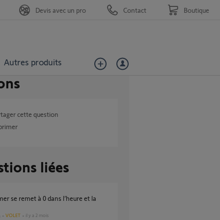
Devis avec un pro
Contact
Boutique
Autres produits
ons
tager cette question
primer
tions liées
VOLET
il y a 2 mois
s