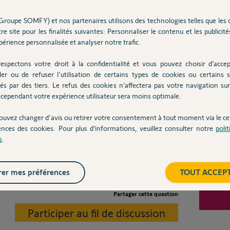
compris avec la Nina timer.
Groupe SOMFY) et nos partenaires utilisons des technologies telles que les 
r par rapport aux 3 dysfonctionnements décrits ci-dessus
re site pour les finalités suivantes: Personnaliser le contenu et les publicités
Inter
érience personnalisée et analyser notre trafic.
ère aléatoire,
plus les volets roulants et ne permet plus de les actionner
espectons votre droit à la confidentialité et vous pouvez choisir d’accep
ler ou de refuser l'utilisation de certains types de cookies ou certains s
ant sur la Tahoma Switch.
és par des tiers. Le refus des cookies n’affectera pas votre navigation sur 
cependant votre expérience utilisateur sera moins optimale.
us m'apporter?
 fêtes de fin d'année.
ouvez changer d'avis ou retirer votre consentement à tout moment via le ce
ences des cookies. Pour plus d’informations, veuillez consulter notre
poli
s
.
er mes préférences
TOUT ACCEP
Partager cette question
Participer au fil de discussion