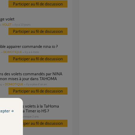
Participer au fil de discussion
age volet
VOLET
il y a 13 jours
Participer au fil de discussion
ible appairer commande nina io ?
DOMOTIQUE
il y a 4 mois
s
Participer au fil de discussion
non mises à jour dans TAHOMA
DOMOTIQUE
il y a plus d'un an
es
Participer au fil de discussion
cepter →
avec une Nina Timer io HS ?
VOLET
il y a presque 2 ans
s
Participer au fil de discussion