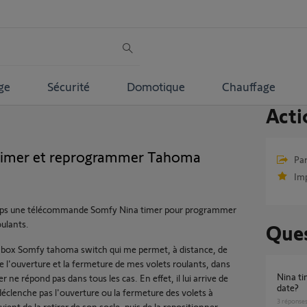
ge
Sécurité
Domotique
Chauffage
Acti
Timer et reprogrammer Tahoma
Par
Im
 temps une télécommande Somfy Nina timer pour programmer
oulants.
Ques
une box Somfy tahoma switch qui me permet, à distance, de
e l'ouverture et la fermeture de mes volets roulants, dans
Nina timer se remet à 0 dans l’heure et la
e répond pas dans tous les cas. En effet, il lui arrive de
date?
 déclenche pas l'ouverture ou la fermeture des volets à
3
réponse
ient de la retirer de son socle, puis de la repositionner