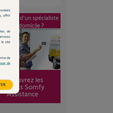
cookies
, offrir
vention d'un spécialiste
à mon domicile ?
ter, de
ervices
le site
ntre de
tique de
Découvrez les
TER
forfaits Somfy
Assistance