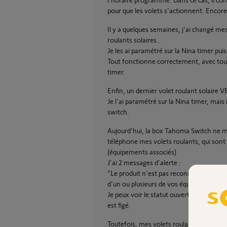
pour que les volets s'actionnent. Encore 
Il y a quelques semaines, j'ai changé mes
roulants solaires .
Je les ai paramétré sur la Nina timer pui
Tout fonctionne correctement, avec tou
timer.
Enfin, un dernier volet roulant solaire V
Je l'ai paramétré sur la Nina timer, mai
switch.
Aujourd'hui, la box Tahoma Switch ne me 
téléphone mes volets roulants, qui sont 
(équipements associés)
J'ai 2 messages d'alerte :
"Le produit n'est pas reconnu" et "erreur
d'un ou plusieurs de vos équipements.
Je peux voir le statut ouvert ou fermé d
est figé.
Toutefois, mes volets roulants et solair