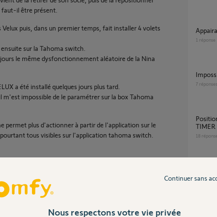
faut-il être présent.
 Velux puis, dans un premier temps, fait installer 4 volets
Appair
1
réponse
s ensuite sur la Tahoma switch.
jours le même dysfonctionnement aléatoire de la Nina
Imposs
7
réponse
ELUX a été installé quelques jours plus tard.
s il m'est impossible de le paramétrer sur la box Tahoma
Positions des volets commandés par NINA
permet plus d'actionner à partir de l'application sur le
TIMER 
pourtant tous visibles sur l'application tahoma switch.
18
répons
 de pilotage " : une erreur est survenue lors du pilotage
Comment ajouter les volets à la TaHoma
Continuer sans ac
Switch 
e mes 5 premiers volets mais pas les VELUX, dont le statut
6
réponse
Nous respectons votre vie privée
es peuvent être actionnés individuellement et