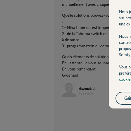
manuellement avec chaque commande y 
Nous (
Quelle solutions pouvez-vous m'apporte
sur not
:
une exp
1- Nina timer qui est inopérante de mani
2- de la Tahoma switch qui ne reconnait 
Nous r
à distance.
contrô
3- programmation du dernier volet roul
propos
Somfy 
Quels éléments de solutions pouvez-vo
En l'attente, je vous souhaite de bonnes
Vous p
En vous remerciant
préfér
Gwenaël
cookie
Gwenaël J.
il y a 7 mois
Gér