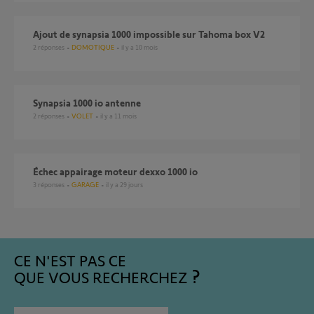
Ajout de synapsia 1000 impossible sur Tahoma box V2
2
réponses
DOMOTIQUE
il y a 10 mois
Synapsia 1000 io antenne
2
réponses
VOLET
il y a 11 mois
Échec appairage moteur dexxo 1000 io
3
réponses
GARAGE
il y a 29 jours
CE N'EST PAS CE
QUE VOUS RECHERCHEZ