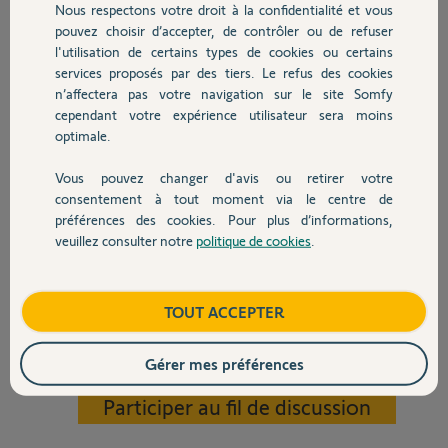
Nous respectons votre droit à la confidentialité et vous
Chauffage
fin de la procédure l'appui 7 secondes sur le bouton prog de la
pouvez choisir d’accepter, de contrôler ou de refuser
télécommande est sans effet (pas de va et vient apres 1 seconde ni au
l'utilisation de certains types de cookies ou certains
bout de 7 secondes).
services proposés par des tiers. Le refus des cookies
Autres produits
à l'aide du bouton croix sur la carte électronique avec coupure secteur
n’affectera pas votre navigation sur le site Somfy
5 mn puis bip à la mise sous tension puis appui 15 secondes sur le
cependant votre expérience utilisateur sera moins
bouton. Dans cette configuration aucune réaction du moteur, ni va et
optimale.
vient ni bip de confirmation.
Vous pouvez changer d'avis ou retirer votre
Je précise que qu'il n'y a aucun jeu ni sur la fixation moteur ni sur le
Devis avec un pro
consentement à tout moment via le centre de
volet qui s'ouvre librement sans aucun point dur que les piles de la
préférences des cookies. Pour plus d’informations,
télécommande sont neuves.
veuillez consulter notre
politique de cookies
.
Contact
Dernière précision à la mise sous tension le moteur émet un bip et
effectue un va et vient.
Boutique
TOUT ACCEPTER
Merci de votre aide.
Yannick M.
Gérer mes préférences
il y a 5 mois
Participer au fil de discussion