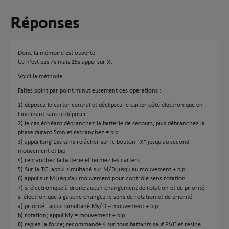
Réponses
Donc la mémoire est ouverte.
Ce n'est pas 7s mais 15s appui sur X.
Voici la méthode:
Faites point par point minutieusement ces opérations :
1) déposez le carter central et déclipsez le carter côté électronique en
l'inclinant sans le déposer.
2) le cas échéant débranchez la batterie de secours, puis débranchez la
phase durant 5mn et rebranchez = bip.
3) appui long 15s sans relâcher sur le bouton "X" jusqu'au second
mouvement et bip.
4) rebranchez la batterie et fermez les carters.
5) Sur la TC, appui simultané sur M/D jusqu'au mouvement + bip.
6) appui sur M jusqu'au mouvement pour contrôle sens rotation.
7) si électronique à droite aucun changement de rotation et de priorité,
si électronique à gauche changez le sens de rotation et de priorité.
a) priorité : appui simultané My/D = mouvement + bip
b) rotation; appui My = mouvement + bip.
8) réglez la force; recommandé 4 sur tous battants sauf PVC et résine.