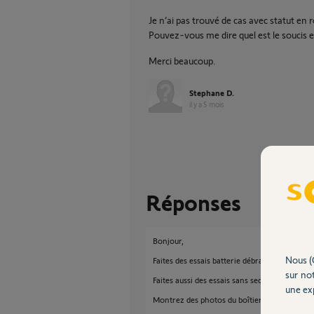
Je n’ai pas trouvé de cas avec statut en r
Pouvez-vous me dire quel est le soucis 
Merci beaucoup.
Stephane D.
il y a 5 mois
Réponses
Bonjour,
Nous (
Faites des essais batterie débranchée, uniqu
sur not
Faites aussi des essais sans secteur, uniqueme
une exp
Montrez des photos du boîtier électronique e