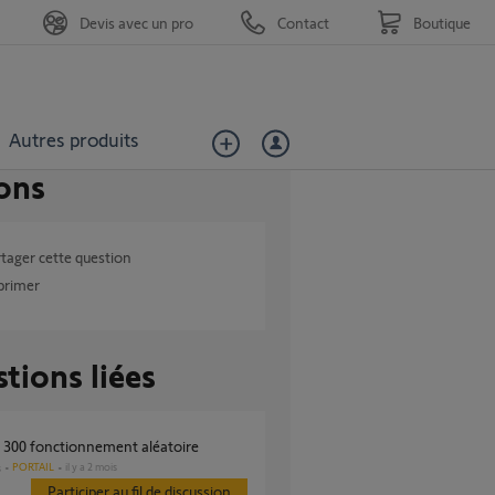
Devis avec un pro
Contact
Boutique
Autres produits
ons
tager cette question
primer
tions liées
a 300 fonctionnement aléatoire
PORTAIL
il y a 2 mois
s
Participer au fil de discussion