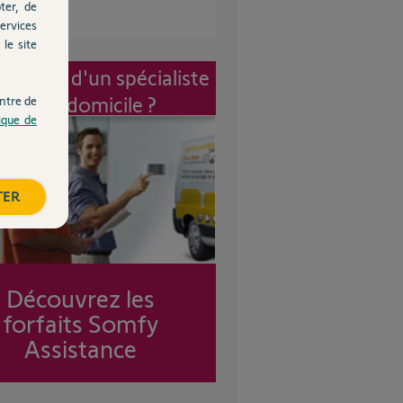
ter, de
ervices
le site
vention d'un spécialiste
à mon domicile ?
ntre de
tique de
TER
Découvrez les
forfaits Somfy
Assistance