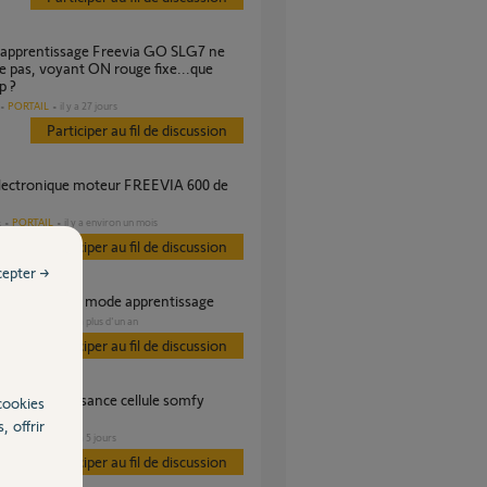
 pas, voyant ON rouge fixe...que
p ?
PORTAIL
il y a 27 jours
Participer au fil de discussion
PORTAIL
il y a environ un mois
s
Participer au fil de discussion
cepter →
a 600 reste en mode apprentissage
PORTAIL
il y a plus d'un an
s
Participer au fil de discussion
cookies
 400
, offrir
PORTAIL
il y a 5 jours
s
Participer au fil de discussion