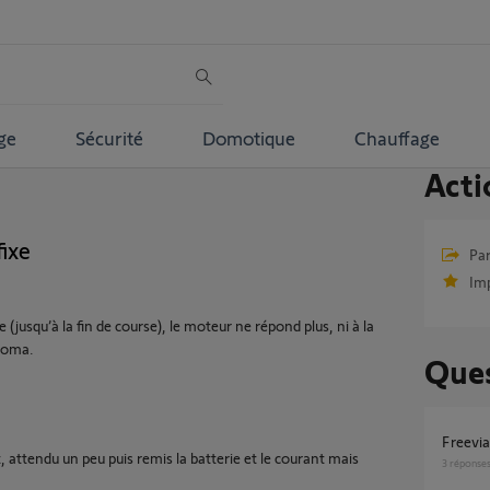
ge
Sécurité
Domotique
Chauffage
Acti
fixe
Par
Im
(jusqu’à la fin de course), le moteur ne répond plus, ni à la
homa.
Ques
Freevi
t, attendu un peu puis remis la batterie et le courant mais
3
réponse