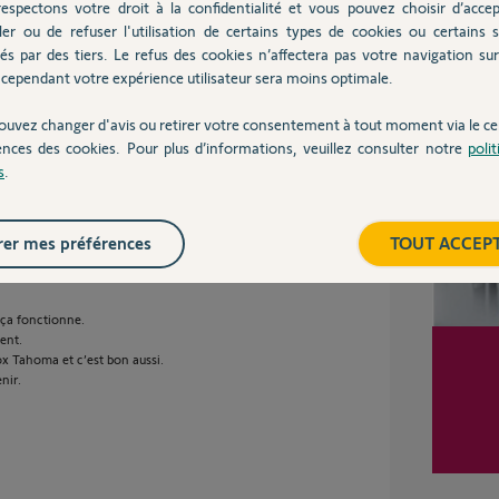
espectons votre droit à la confidentialité et vous pouvez choisir d’accep
pas sales à l'intérieur.
ler ou de refuser l'utilisation de certains types de cookies ou certains s
és par des tiers. Le refus des cookies n’affectera pas votre navigation sur 
cependant votre expérience utilisateur sera moins optimale.
Inter
ouvez changer d'avis ou retirer votre consentement à tout moment via le ce
ences des cookies. Pour plus d’informations, veuillez consulter notre
poli
s
.
er mes préférences
TOUT ACCEP
juste au mien (à moins qu’après validation ça
 ça fonctionne.
ent.
ox Tahoma et c’est bon aussi.
nir.