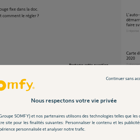
ouge fixe dans la doc.
L'auto-apprentissage Freevia GO SLG7 ne
et comment le régler ?
démarre
faire sv
1
réponse
Carte électronique moteur FREEVIA 600 de
2020
2
réponse
Partager cette question
Participer au fil de discussion
Continuer sans ac
Freevi
2
réponse
Nous respectons votre vie privée
Problème reconnaissance cellule somfy
Groupe SOMFY) et nos partenaires utilisons des technologies telles que les 
ement sur secteur.
freevia
re site pour les finalités suivantes: Personnaliser le contenu et les publicités
nt sur batterie.
2
réponse
érience personnalisée et analyser notre trafic.
t de ses raccordements et ses étiquettes.