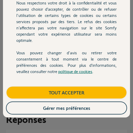
Nous respectons votre droit à la confidentialité et vous
Comment pouvez vous m’aider, je
Chauffage
pouvez choisir d’accepter, de contrôler ou de refuser
suis équipé à 100% Somfy, velux,
l'utilisation de certains types de cookies ou certains
volets, alarme, portail garage,
portail jardin, et le fameux portail coulissant…
services proposés par des tiers. Le refus des cookies
Autres produits
n’affectera pas votre navigation sur le site Somfy
Merci,
cependant votre expérience utilisateur sera moins
optimale.
Vous pouvez changer d'avis ou retirer votre
Devis avec un pro
consentement à tout moment via le centre de
préférences des cookies. Pour plus d’informations,
veuillez consulter notre
politique de cookies
.
Contact
Emmanuel M.
il y a environ 2 mois
Boutique
TOUT ACCEPTER
Participer au fil de discussion
Gérer mes préférences
Réponses