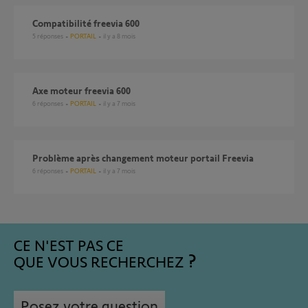
Compatibilité freevia 600
5
réponses
PORTAIL
il y a 8 mois
Axe moteur freevia 600
6
réponses
PORTAIL
il y a 7 mois
Problème après changement moteur portail Freevia
6
réponses
PORTAIL
il y a 7 mois
CE N'EST PAS CE
QUE VOUS RECHERCHEZ
Posez votre question