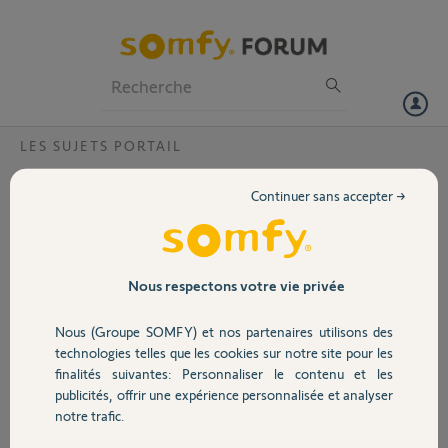
Particuliers
Professionnels
Forum
LES SUJETS PORTAIL
Volet
Carte électronique moteur FREEVIA 600 de
Continuer sans accepter →
2020
Portail
Bonjour,
Mon portail coulissant installé en
Garage
Nous respectons votre vie privée
2021 s’ouvre depuis 2 jours sur la
batterie,
Nous (Groupe SOMFY) et nos partenaires utilisons des
Je vérifie donc mon installation, une
Sécurité
technologies telles que les cookies sur notre site pour les
LED rouge clignote, le 230v est au
finalités suivantes: Personnaliser le contenu et les
rendez-vous, mon moteur a bien
publicités, offrir une expérience personnalisée et analyser
de la continuité,
Domotique
notre trafic.
Je ne comprends pas qu’une carte
électronique grille ainsi,