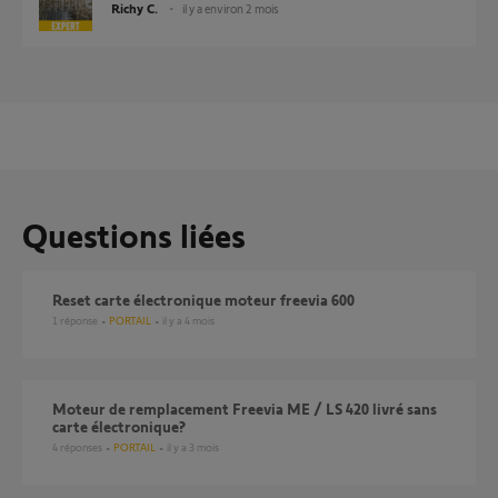
Richy C.
il y a environ 2 mois
Questions liées
reset carte électronique moteur freevia 600
1
réponse
PORTAIL
il y a 4 mois
Moteur de remplacement Freevia ME / LS 420 livré sans
carte électronique?
4
réponses
PORTAIL
il y a 3 mois