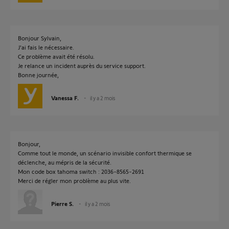
Bonjour Sylvain,
J'ai fais le nécessaire.
Ce problème avait été résolu.
Je relance un incident auprès du service support.
Bonne journée,
Vanessa F.
il y a 2 mois
Bonjour,
Comme tout le monde, un scénario invisible confort thermique se
déclenche, au mépris de la sécurité.
Mon code box tahoma switch : 2036-8565-2691
Merci de régler mon problème au plus vite.
Pierre S.
il y a 2 mois