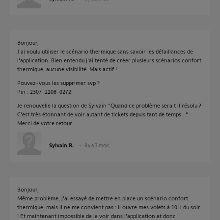
Bonjour,
J'ai voulu utiliser le scénario thermique sans savoir les défaillances de
l'application. Bien entendu j'ai tenté de créer plusieurs scénarios confort
thermique, aucune visibilité. Mais actif !
Pouvez-vous les supprimer svp ?
Pin : 2307-2108-0272
Je renouvelle la question de Sylvain "Quand ce problème sera t il résolu ?
C'est très étonnant de voir autant de tickets depuis tant de temps..."
Merci de votre retour
Sylvain R.
il y a 3 mois
Bonjour,
Même problème, j'ai essayé de mettre en place un scénario confort
thermique, mais il ne me convient pas : il ouvre mes volets à 10H du soir
! Et maintenant impossible de le voir dans l'application et donc