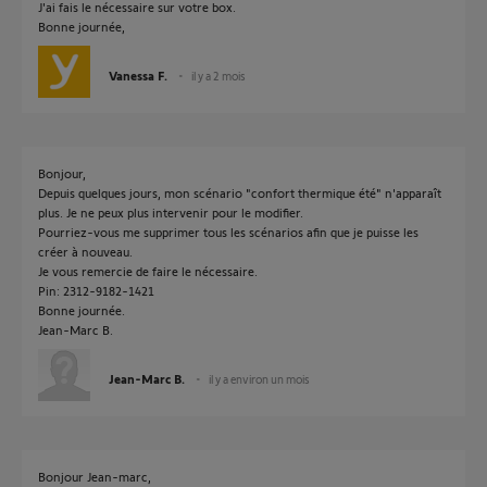
J'ai fais le nécessaire sur votre box.
Bonne journée,
Vanessa F.
il y a 2 mois
Bonjour,
Depuis quelques jours, mon scénario "confort thermique été" n'apparaît
plus. Je ne peux plus intervenir pour le modifier.
Pourriez-vous me supprimer tous les scénarios afin que je puisse les
créer à nouveau.
Je vous remercie de faire le nécessaire.
Pin: 2312-9182-1421
Bonne journée.
Jean-Marc B.
Jean-Marc B.
il y a environ un mois
Bonjour Jean-marc,