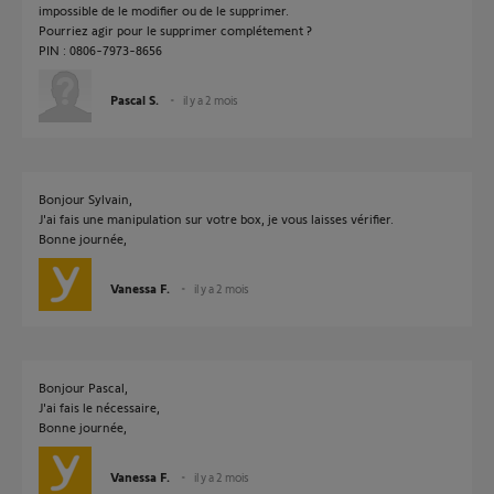
impossible de le modifier ou de le supprimer.
Pourriez agir pour le supprimer complétement ?
PIN : 0806-7973-8656
Pascal S.
il y a 2 mois
Bonjour Sylvain,
J'ai fais une manipulation sur votre box, je vous laisses vérifier.
Bonne journée,
Vanessa F.
il y a 2 mois
Bonjour Pascal,
J'ai fais le nécessaire,
Bonne journée,
Vanessa F.
il y a 2 mois