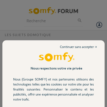
Particuliers
Professionnels
Forum
LES SUJETS DOMOTIQUE
Volet
Scenario confort thermique invisible ?
Continuer sans accepter →
Bonjour,
Portail
Comme de nombreuses personnes j'ai tenté de créer un scénario
(plusieurs fois) confort thermique et il n'est pas visible. Mais actif !
Apparemment vous avez la possibilité de les voir. Vous avez de la
Garage
Nous respectons votre vie privée
chance !..
Pouvez-vous les supprimer svp ?
Nous (Groupe SOMFY) et nos partenaires utilisons des
Pin : 1240-8838-1409
Sécurité
technologies telles que les cookies sur notre site pour les
finalités suivantes: Personnaliser le contenu et les
Quand ce problème sera t il résolu ? C'est très étonnant de voir
publicités, offrir une expérience personnalisée et analyser
autant de tickets depuis tant de temps...
Domotique
notre trafic.
Merci,