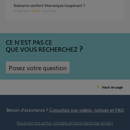
Scénario confort thermique inopérant ?
15
réponses
VOLET
il y a 2 mois
CE N'EST PAS CE
QUE VOUS RECHERCHEZ
Posez votre question
Haut de page
Besoin d’assistance ?
Consultez nos vidéos, notices et FAQ
Recevez nos actus, conseils et bons plans par email !