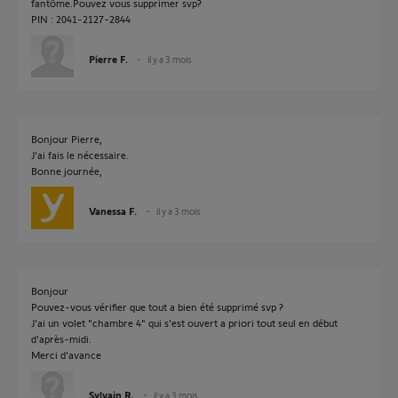
fantôme.Pouvez vous supprimer svp?
PIN : 2041-2127-2844
Pierre F.
il y a 3 mois
Bonjour Pierre,
J'ai fais le nécessaire.
Bonne journée,
Vanessa F.
il y a 3 mois
Bonjour
Pouvez-vous vérifier que tout a bien été supprimé svp ?
J'ai un volet "chambre 4" qui s'est ouvert a priori tout seul en début
d'après-midi.
Merci d'avance
Sylvain R.
il y a 3 mois