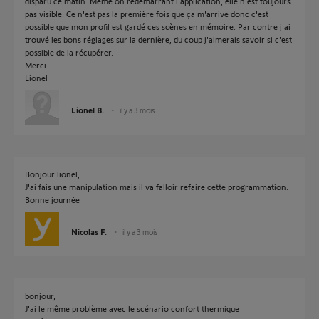
disparu ce matin. Même on redémarrant l'application, elle n'est toujours
pas visible. Ce n'est pas la première fois que ça m'arrive donc c'est
possible que mon profil est gardé ces scènes en mémoire. Par contre j'ai
trouvé les bons réglages sur la dernière, du coup j'aimerais savoir si c'est
possible de la récupérer.
Merci
Lionel
Lionel B.
il y a 3 mois
Bonjour lionel,
J'ai fais une manipulation mais il va falloir refaire cette programmation.
Bonne journée
Nicolas F.
il y a 3 mois
bonjour,
J'ai le même problème avec le scénario confort thermique