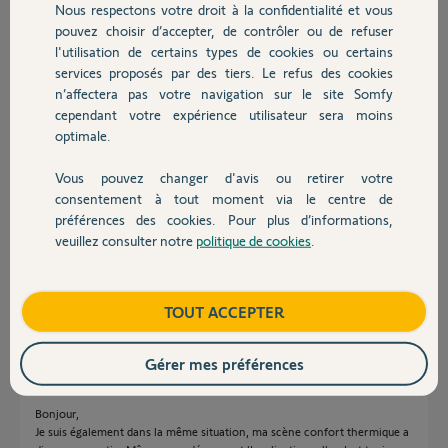
Nous respectons votre droit à la confidentialité et vous
Chauffage
pouvez choisir d’accepter, de contrôler ou de refuser
Sylvain R.
l'utilisation de certains types de cookies ou certains
il y a 3 mois
services proposés par des tiers. Le refus des cookies
Autres produits
Participer au fil de discussion
n’affectera pas votre navigation sur le site Somfy
cependant votre expérience utilisateur sera moins
optimale.
Réponses
Vous pouvez changer d'avis ou retirer votre
Devis avec un pro
consentement à tout moment via le centre de
préférences des cookies. Pour plus d’informations,
Bonjour Sylvain ,
veuillez consulter notre
politique de cookies
.
Contact
Le nécessaire a été fait.
Bonne journée
Boutique
TOUT ACCEPTER
Nicolas F.
il y a 3 mois
Gérer mes préférences
Bonjour,
Je suis également dans la même situation, ma scène confort thermique a