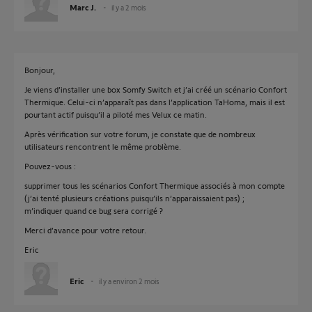
Marc J.
il y a 2 mois
Bonjour,
Je viens d’installer une box Somfy Switch et j’ai créé un scénario Confort
Thermique. Celui-ci n’apparaît pas dans l’application TaHoma, mais il est
pourtant actif puisqu’il a piloté mes Velux ce matin.
Après vérification sur votre forum, je constate que de nombreux
utilisateurs rencontrent le même problème.
Pouvez-vous :
supprimer tous les scénarios Confort Thermique associés à mon compte
(j’ai tenté plusieurs créations puisqu’ils n’apparaissaient pas) ;
m’indiquer quand ce bug sera corrigé ?
Merci d’avance pour votre retour.
Eric
Eric
il y a environ 2 mois