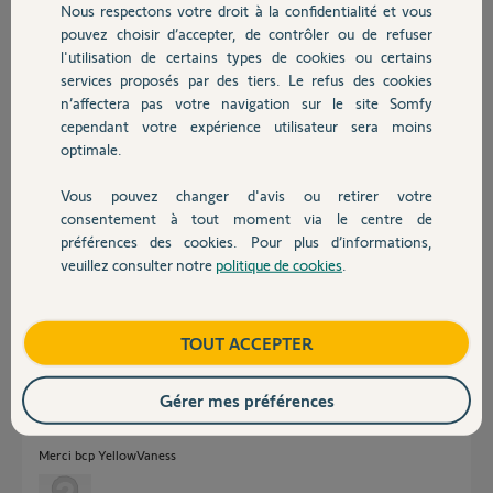
Marc J
Nous respectons votre droit à la confidentialité et vous
Chauffage
pouvez choisir d’accepter, de contrôler ou de refuser
l'utilisation de certains types de cookies ou certains
Marc J.
il y a 2 mois
services proposés par des tiers. Le refus des cookies
Autres produits
n’affectera pas votre navigation sur le site Somfy
Participer au fil de discussion
cependant votre expérience utilisateur sera moins
optimale.
Réponses
Vous pouvez changer d'avis ou retirer votre
Devis avec un pro
consentement à tout moment via le centre de
préférences des cookies. Pour plus d’informations,
veuillez consulter notre
politique de cookies
.
Bonjour Marc,
Contact
J'ai fais le nécessaire sur votre box.
Bonne journée,
Boutique
TOUT ACCEPTER
Vanessa F.
il y a 2 mois
Gérer mes préférences
Merci bcp YellowVaness