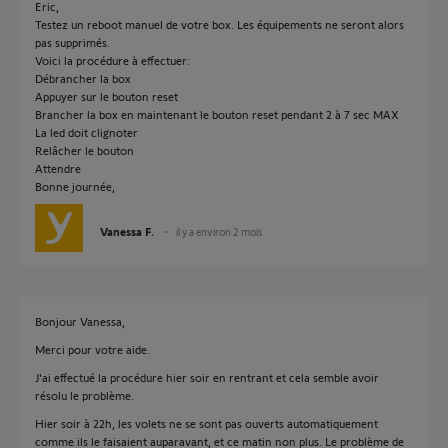
Eric,
Testez un reboot manuel de votre box. Les équipements ne seront alors
pas supprimés.
Voici la procédure à effectuer:
Débrancher la box
Appuyer sur le bouton reset
Brancher la box en maintenant le bouton reset pendant 2 à 7 sec MAX
La led doit clignoter
Relâcher le bouton
Attendre
Bonne journée,
Vanessa F.
il y a environ 2 mois
Bonjour Vanessa,
Merci pour votre aide.
J'ai effectué la procédure hier soir en rentrant et cela semble avoir
résolu le problème.
Hier soir à 22h, les volets ne se sont pas ouverts automatiquement
comme ils le faisaient auparavant, et ce matin non plus. Le problème de