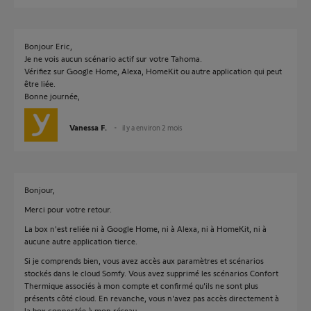
Bonjour Eric,
Je ne vois aucun scénario actif sur votre Tahoma.
Vérifiez sur Google Home, Alexa, HomeKit ou autre application qui peut
être liée.
Bonne journée,
Vanessa F.
il y a environ 2 mois
Bonjour,
Merci pour votre retour.
La box n'est reliée ni à Google Home, ni à Alexa, ni à HomeKit, ni à
aucune autre application tierce.
Si je comprends bien, vous avez accès aux paramètres et scénarios
stockés dans le cloud Somfy. Vous avez supprimé les scénarios Confort
Thermique associés à mon compte et confirmé qu'ils ne sont plus
présents côté cloud. En revanche, vous n'avez pas accès directement à
la box connectée à mon réseau.