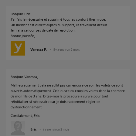
Bonjour Eric,
J'ai fais le nécessaire et supprimé tous les confort thermique.
Un incident est ouvert auprès du support, ils travaillent dessus.
Je n'ai à ce jour pas de date de résolution.
Bonne journée,
Vanessa F.
il y a environ 2 mois
Bonjour Vanessa,
Malheureusement cela ne suffit pas car encore ce soir les volets ce sont
ouverts automatiquement. Cela ouvre du coup les volets dans la chambre
de mon fils de 3 ans. Dites-moi la procédure à suivre pour tout
réinitialiser si nécessaire car je dois rapidement régler ce
dysfonctionnement.
Cordialement, Eric
Eric
il y a environ 2 mois