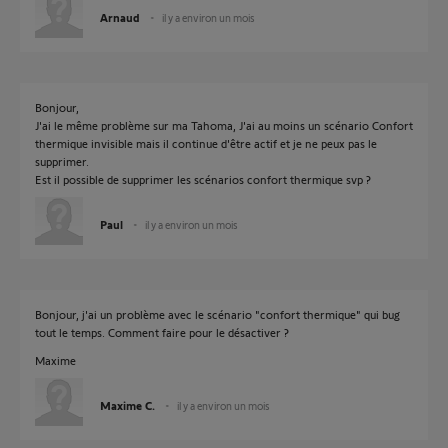
Arnaud
il y a environ un mois
Bonjour,
J'ai le même problème sur ma Tahoma, J'ai au moins un scénario Confort
thermique invisible mais il continue d'être actif et je ne peux pas le
supprimer.
Est il possible de supprimer les scénarios confort thermique svp ?
Paul
il y a environ un mois
Bonjour, j'ai un problème avec le scénario "confort thermique" qui bug
tout le temps. Comment faire pour le désactiver ?
Maxime
Maxime C.
il y a environ un mois