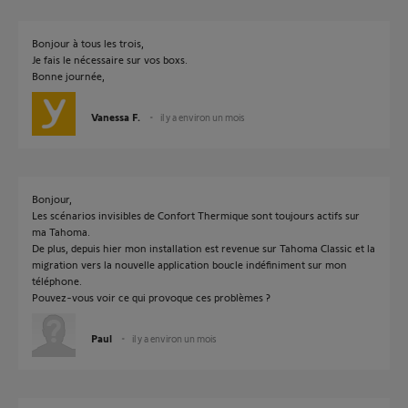
Bonjour à tous les trois,
Je fais le nécessaire sur vos boxs.
Bonne journée,
Vanessa F.
il y a environ un mois
Bonjour,
Les scénarios invisibles de Confort Thermique sont toujours actifs sur
ma Tahoma.
De plus, depuis hier mon installation est revenue sur Tahoma Classic et la
migration vers la nouvelle application boucle indéfiniment sur mon
téléphone.
Pouvez-vous voir ce qui provoque ces problèmes ?
Paul
il y a environ un mois