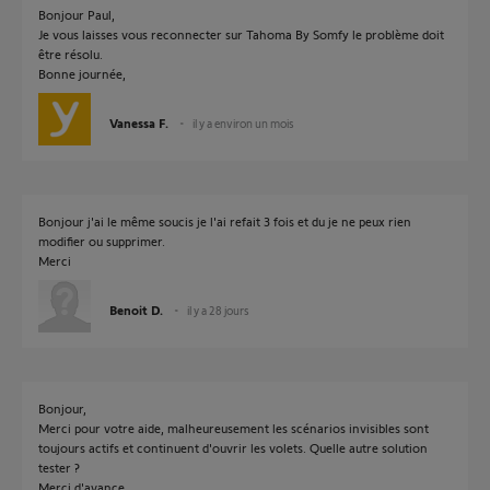
Bonjour Paul,
Je vous laisses vous reconnecter sur Tahoma By Somfy le problème doit
être résolu.
Bonne journée,
Vanessa F.
il y a environ un mois
Bonjour j'ai le même soucis je l'ai refait 3 fois et du je ne peux rien
modifier ou supprimer.
Merci
Benoit D.
il y a 28 jours
Bonjour,
Merci pour votre aide, malheureusement les scénarios invisibles sont
toujours actifs et continuent d'ouvrir les volets. Quelle autre solution
tester ?
Merci d'avance