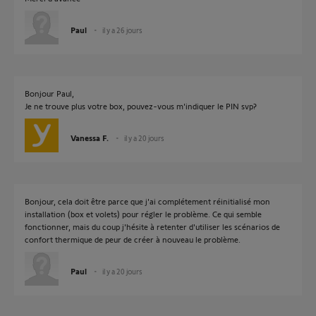
Paul
il y a 26 jours
Bonjour Paul,
Je ne trouve plus votre box, pouvez-vous m'indiquer le PIN svp?
Vanessa F.
il y a 20 jours
Bonjour, cela doit être parce que j'ai complétement réinitialisé mon
installation (box et volets) pour régler le problème. Ce qui semble
fonctionner, mais du coup j'hésite à retenter d'utiliser les scénarios de
confort thermique de peur de créer à nouveau le problème.
Paul
il y a 20 jours