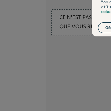
Vous p
préfér
cookie
CE N'EST PAS CE
QUE VOUS RECHER
Gér