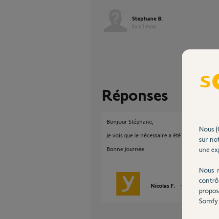
Stephane B.
il y a 3 mois
Réponses
Bonjour Stéphane,
Nous (
je vois que le nécessaire a été fait sur votre k
sur not
une exp
Bonne journée
Nous r
contrô
Nicolas F.
il y a 3 mois
propos
Somfy 