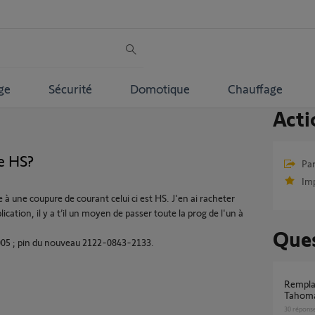
ge
Sécurité
Domotique
Chauffage
Acti
te HS?
Par
Im
e à une coupure de courant celui ci est HS. J'en ai racheter
ication, il y a t’il un moyen de passer toute la prog de l'un à
Ques
1005 ; pin du nouveau 2122-0843-2133.
Remplacer mon kit de connectivité par
Tahoma
30
répons