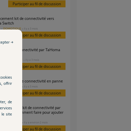
Participer au fil de discussion
 Switch
DOMOTIQUE
il y a 3 mois
s
Participer au fil de discussion
cepter →
?
DOMOTIQUE
il y a 3 mois
es
Participer au fil de discussion
cookies
acement kit de connectivité en panne
, offrir
DOMOTIQUE
il y a 3 mois
s
Participer au fil de discussion
ter, de
ervices
 switch, comment faire pour ajouter
le site
ets ?
DOMOTIQUE
il y a environ 2 mois
s
Participer au fil de discussion