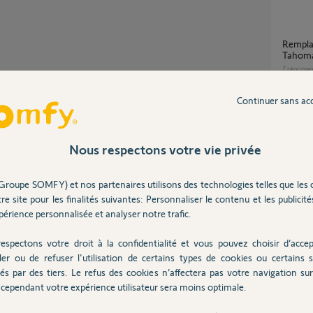
Remplacement kit de connectivité vers
Tahoma
7
réponse
Partager cette question
Continuer sans ac
Participer au fil de discussion
Remplacer kit de connectivité par TaHoma
switch 
11
répons
Nous respectons votre vie privée
Groupe SOMFY) et nos partenaires utilisons des technologies telles que les 
Rempl
it.
re site pour les finalités suivantes: Personnaliser le contenu et les publicités
9
réponse
érience personnalisée et analyser notre trafic.
espectons votre droit à la confidentialité et vous pouvez choisir d’accep
Suite remplacement kit de connectivité par
ler ou de refuser l'utilisation de certains types de cookies ou certains s
Tahoma
és par des tiers. Le refus des cookies n’affectera pas votre navigation sur 
mes vol
cependant votre expérience utilisateur sera moins optimale.
2
réponse