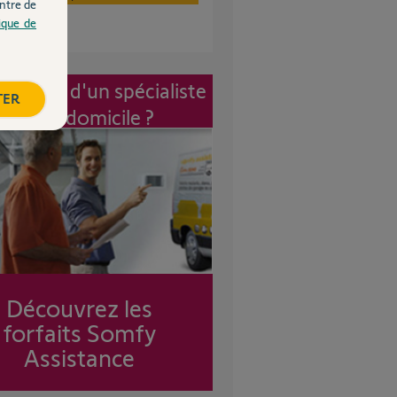
ntre de
tique de
vention d'un spécialiste
TER
à mon domicile ?
Découvrez les
forfaits Somfy
Assistance