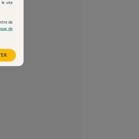
le site
ntre de
tique de
TER