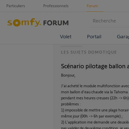
Particuliers
Professionnels
Forum
Volet
Portail
Gara
LES SUJETS DOMOTIQUE
Scénario pilotage ballo
Bonjour,
J'ai acheté le module multifonction av
mon ballon d'eau chaude via la Tahoma. J
pendant mes heures creuses (22h -> 6h). 
problèmes :
1) impossible de mettre une plage horaire
même jour (00h -> 6h par exemple) ;
2) L'application me demande une deuxième
pas valider de deuxième condition, je veu