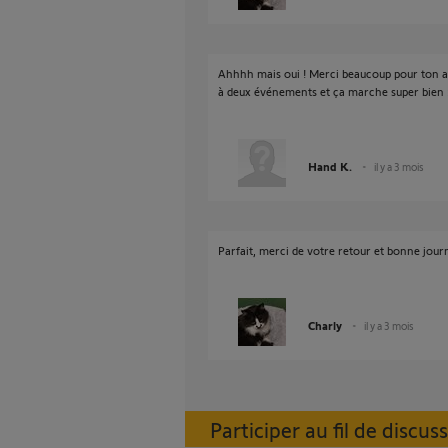
Ahhhh mais oui ! Merci beaucoup pour ton aid
à deux événements et ça marche super bien 
Hand K.
il y a 3 mois
Parfait, merci de votre retour et bonne jour
Charly
il y a 3 mois
Participer au fil de discus