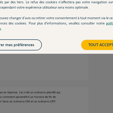
és par des tiers. Le refus des cookies n’affectera pas votre navigation sur 
cependant votre expérience utilisateur sera moins optimale.
avancés. Donc pas possible de réaliser votre
ar Tahoma ses valeurs ne peuvent pas être
ouvez changer d'avis ou retirer votre consentement à tout moment via le ce
ences des cookies. Pour plus d’informations, veuillez consulter notre
poli
s ci-dessus.
s
.
hauffe eau étant de 1h30 à 2h vous pouvez
 Chauffe-eau ON de 1h à 5h et il se coupera à 5h
s que la tempé du chauffe-eau sera atteinte il
er mes préférences
TOUT ACCEP
 allumé sur la Switch.
s ta réponse. J'ai créé un scénario planifié qui
 pas comment paramétré un horaire de fin de
ir faire un scénario ON et un scénario OFF.