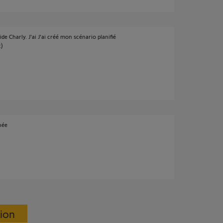
e Charly. J'ai J'ai créé mon scénario planifié
:)
née
sion