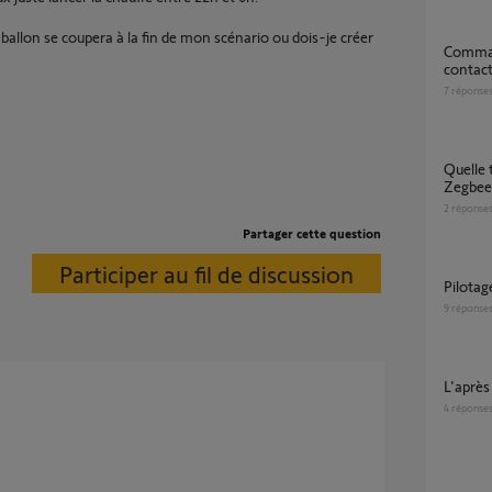
ballon se coupera à la fin de mon scénario ou dois-je créer
Commander des volets autre marque par
contact
7
réponse
Quelle télécommande Somfy pour relais
Zegbee
2
réponse
Partager cette question
Participer au fil de discussion
Pilota
9
réponse
L'aprè
4
réponse