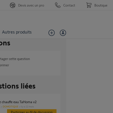
Devis avec un pro
Contact
Boutique
Autres produits
ons
tager cette question
primer
tions liées
age chauffe eau TaHoma v2
DOMOTIQUE
il y a 12 mois
s
Participer au fil de discussion