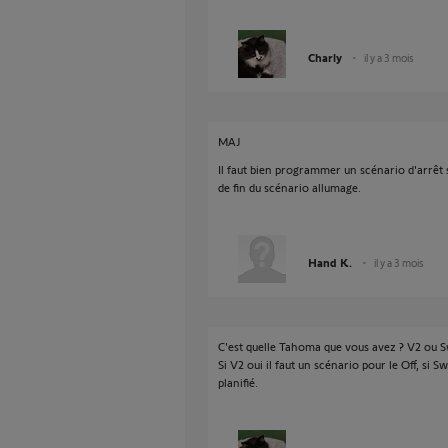
Charly
il y a 3 mois
MAJ
Il faut bien programmer un scénario d'arrêt 
de fin du scénario allumage.
Hand K.
il y a 3 mois
C'est quelle Tahoma que vous avez ? V2 ou S
Si V2 oui il faut un scénario pour le Off, si S
planifié.