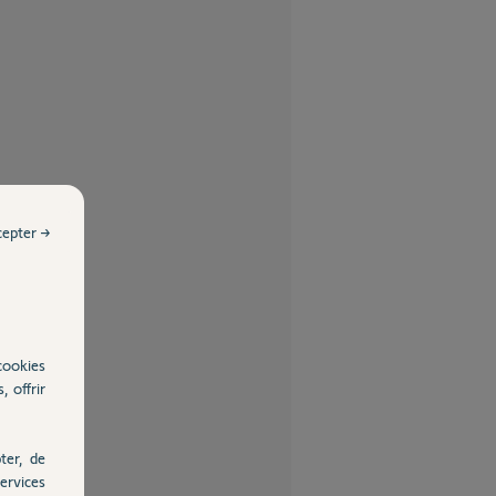
cepter →
cookies
, offrir
ter, de
ervices