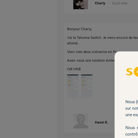
Charly
il y a 3 mois
Bonjour Charly,
J'ai la Tahoma Switch. Je viens encore de test
allumé...
Voici mes deux scénarios en PJ.
Avez-vous une solution éviter de mettre un
Cdt HKB
Nous (
sur not
une exp
Hand K.
il y a 3 mois
Nous r
contrô