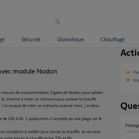
ge
Sécurité
Domotique
Chauffage
Acti
n avec module Nodon
Par
Im
ec mesure de consommation Zigbee de Nodon pour piloter
e cherche à créer un scénario pour activer la chauffe
Ques
J'ai essayé de créer un scénario avancé mais, j'ai deux
 de 22h à 6h. L'application n'accepte qu'une plage sur le
Pilot
 condition à valider pour lancer la chauffe. Je ne veux
2
réponse
x juste lancer la chauffe entre 22h et 6h.