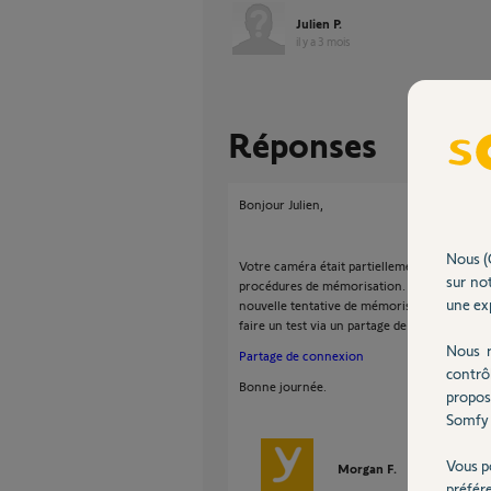
Julien P.
il y a 3 mois
Réponses
Bonjour Julien,
Nous (
Votre caméra était partiellement installée su
sur not
procédures de mémorisation. Je viens de la s
une exp
nouvelle tentative de mémorisation, afin d'
faire un test via un partage de connexion s
Nous r
Partage de connexion
contrô
Bonne journée.
propos
Somfy 
Vous p
Morgan F.
il y a 3 mois
préfér