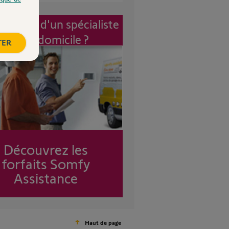
vention d'un spécialiste
à mon domicile ?
TER
Découvrez les
forfaits Somfy
Assistance
Haut de page