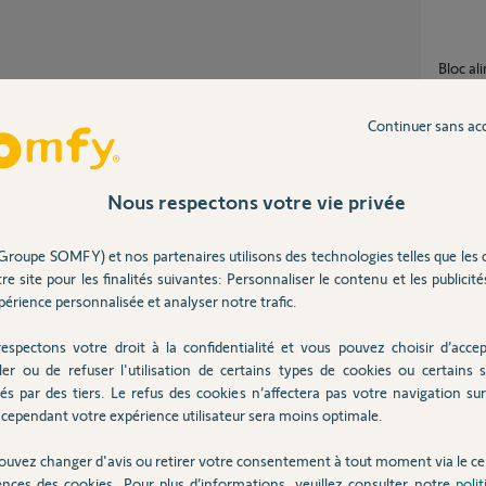
Bloc a
1
réponse
Partager cette question
Continuer sans ac
Vision nocturne automatique caméra indoor
ne fonc
Nous respectons votre vie privée
configu
4
réponse
Groupe SOMFY) et nos partenaires utilisons des technologies telles que les 
r nos serveurs, ce qui pouvait gêner les
re site pour les finalités suivantes: Personnaliser le contenu et les publicités
upprimer, mais avant d'effectuer toute
Camér
érience personnalisée et analyser notre trafic.
exclure tout problème de réseau, pourriez-vous
ur un autre smartphone.
38
répons
espectons votre droit à la confidentialité et vous pouvez choisir d’accep
comment activer/désactiver caméras indoor
ler ou de refuser l'utilisation de certains types de cookies ou certains s
quand l
és par des tiers. Le refus des cookies n’affectera pas votre navigation sur 
2
réponse
cependant votre expérience utilisateur sera moins optimale.
ouvez changer d'avis ou retirer votre consentement à tout moment via le ce
ences des cookies. Pour plus d’informations, veuillez consulter notre
poli