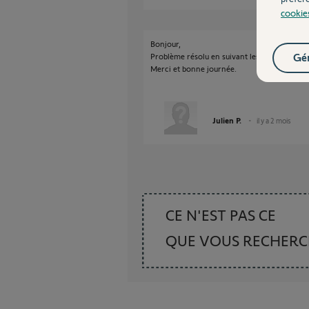
cookie
Bonjour,
Gér
Problème résolu en suivant les consignes.
Merci et bonne journée.
Julien P.
il y a 2 mois
CE N'EST PAS CE
QUE VOUS RECHER