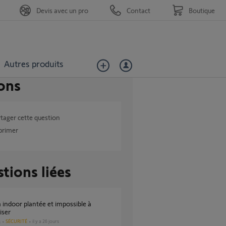
Devis avec un pro
Contact
Boutique
Autres produits
ons
tager cette question
primer
tions liées
liser
SÉCURITÉ
il y a 26 jours
s