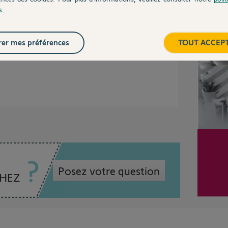
s
.
Inter
er mes préférences
TOUT ACCEP
Posez votre question
CHEZ