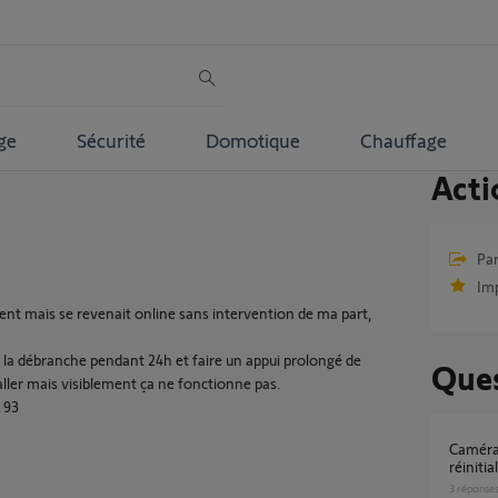
ge
Sécurité
Domotique
Chauffage
Acti
Par
Im
nt mais se revenait online sans intervention de ma part,
e je la débranche pendant 24h et faire un appui prolongé de
Ques
staller mais visiblement ça ne fonctionne pas.
 93
Caméra indoor plantée et impossible à
réinitia
3
réponse