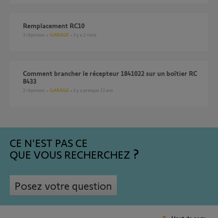
Remplacement RC10
3
réponses
GARAGE
il y a 2 mois
Comment brancher le récepteur 1841022 sur un boîtier RC
8433
2
réponses
GARAGE
il y a presque 12 ans
CE N'EST PAS CE
QUE VOUS RECHERCHEZ
Posez votre question