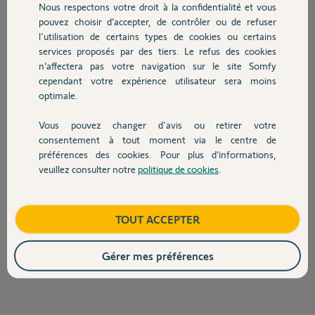
Nous respectons votre droit à la confidentialité et vous
Chauffage
pouvez choisir d’accepter, de contrôler ou de refuser
Réponses
l'utilisation de certains types de cookies ou certains
services proposés par des tiers. Le refus des cookies
Autres produits
n’affectera pas votre navigation sur le site Somfy
Vous trouverez sur des sites spécialisés en ligne le Rollixo Optimo RTS
cependant votre expérience utilisateur sera moins
et/ou le Rollixo Smart IO.
optimale.
Bonne journée
Vous pouvez changer d'avis ou retirer votre
Devis avec un pro
consentement à tout moment via le centre de
Charly
il y a 3 mois
préférences des cookies. Pour plus d’informations,
veuillez consulter notre
politique de cookies
.
Contact
Bonjour,
Boutique
TOUT ACCEPTER
Pouvez-vous montrer des photos du récepteur et des télécommandes ?
Richy C.
Gérer mes préférences
il y a 3 mois