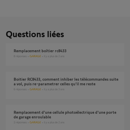
Questions liées
Remplacement boîtier rc8433
8
réponses
GARAGE
il y a plus de 2 ans
Boitier RC8433, comment inhiber les télécommandes suite
a vol, puis re-parametrer celles qu'il me reste
6
réponses
GARAGE
il y a plus de 3 ans
Remplacement d'une cellule photoélectrique d'une porte
de garage enroulable
2
réponses
GARAGE
il y a plus de 2 ans