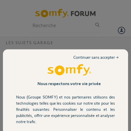
Particuliers
Professionnels
Forum
LES SUJETS GARAGE
Volet
Boitier rc 8433 ??
Continuer sans accepter →
Bonjour,
Portail
J'ai une porte de garage enroulable avec boîtier RC 8433
Or les télécommandes ne marche plus pourriez vous me dire par quoi
je peux remplacer ce boîtier avec des télécommande et le tarif svp
Garage
Nous respectons votre vie privée
Merci,
Nous (Groupe SOMFY) et nos partenaires utilisons des
Sécurité
technologies telles que les cookies sur notre site pour les
Eric B.
finalités suivantes: Personnaliser le contenu et les
il y a 3 mois
publicités, offrir une expérience personnalisée et analyser
Domotique
Participer au fil de discussion
notre trafic.