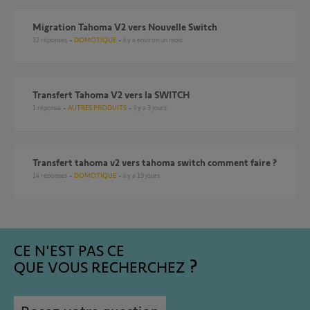
Migration Tahoma V2 vers Nouvelle Switch
32
réponses
DOMOTIQUE
il y a environ un mois
Transfert Tahoma V2 vers la SWITCH
1
réponse
AUTRES PRODUITS
il y a 3 jours
transfert tahoma v2 vers tahoma switch comment faire ?
14
réponses
DOMOTIQUE
il y a 19 jours
CE N'EST PAS CE
QUE VOUS RECHERCHEZ