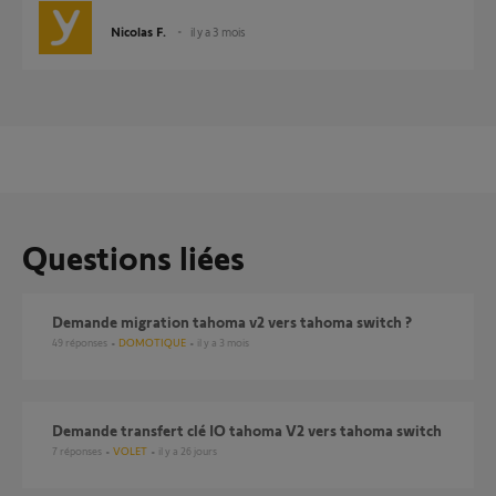
Nicolas F.
il y a 3 mois
Questions liées
demande migration tahoma v2 vers tahoma switch ?
49
réponses
DOMOTIQUE
il y a 3 mois
Demande transfert clé IO tahoma V2 vers tahoma switch
7
réponses
VOLET
il y a 26 jours