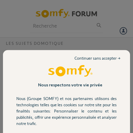
Particuliers
Professionnels
Forum
LES SUJETS DOMOTIQUE
Volet
Demande pour Tahoma v2 vers Switch?
Continuer sans accepter →
Bonjour,
Portail
N’arrivant pas à appairer 3 volets velux manuellement
Est-il possible de les transférer de mon installation maison initiale
tahoma v2 (1213-9207-1735) vers maison tahoma Switch (2324-
Garage
Nous respectons votre vie privée
7132-4835)
De plus je n’arrive pas à intégrer Somfy Protect a la tahoma Switch
Nous (Groupe SOMFY) et nos partenaires utilisons des
Enfin souhaite réinitialiser ma tahoma v2
Sécurité
technologies telles que les cookies sur notre site pour les
Merci pour votre aide
finalités suivantes: Personnaliser le contenu et les
Cordialement
publicités, offrir une expérience personnalisée et analyser
Domotique
notre trafic.
Frédéric J.
il y a 3 mois