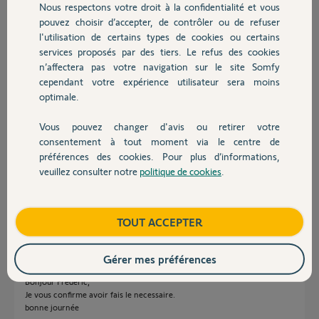
Nous respectons votre droit à la confidentialité et vous
Chauffage
Participer au fil de discussion
pouvez choisir d’accepter, de contrôler ou de refuser
l'utilisation de certains types de cookies ou certains
services proposés par des tiers. Le refus des cookies
Autres produits
n’affectera pas votre navigation sur le site Somfy
Réponses
cependant votre expérience utilisateur sera moins
optimale.
Bonjour
Vous pouvez changer d'avis ou retirer votre
Je viens d’associer Somfy Protect avec la Switch, je l’ai préalablement
Devis avec un pro
consentement à tout moment via le centre de
supprimé de mon ancienne installation V2.
préférences des cookies. Pour plus d’informations,
Il reste uniquement l’intégration de mes 3 volets Velux à faire
veuillez consulter notre
politique de cookies
.
Merci pour votre retour sur l’intégration de la clé IO
Contact
Cordialement
Frédéric J.
il y a 3 mois
Boutique
TOUT ACCEPTER
Gérer mes préférences
Bonjour Frederic,
Je vous confirme avoir fais le necessaire.
bonne journée