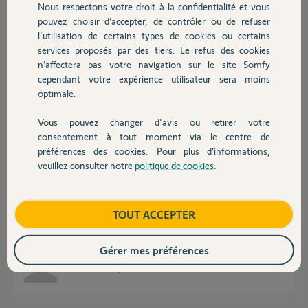
Nous respectons votre droit à la confidentialité et vous
Chauffage
pouvez choisir d’accepter, de contrôler ou de refuser
Réponses
l'utilisation de certains types de cookies ou certains
services proposés par des tiers. Le refus des cookies
Autres produits
n’affectera pas votre navigation sur le site Somfy
Bonsoir
cependant votre expérience utilisateur sera moins
Si vous n'avez pas l'un des matériels présent dans la liste ci jointe, la
optimale.
liaison ne peut pas se faire
https://service.somfy.com/downloads/ch_v5/listede_compati...
Vous pouvez changer d'avis ou retirer votre
Devis avec un pro
consentement à tout moment via le centre de
préférences des cookies. Pour plus d’informations,
JACKY M.
il y a 3 mois
veuillez consulter notre
politique de cookies
.
Contact
Boutique
TOUT ACCEPTER
Bonjour,
J'ai les matériels présents dans votre liste.
Merci.
Gérer mes préférences
Cécile D.
il y a 3 mois