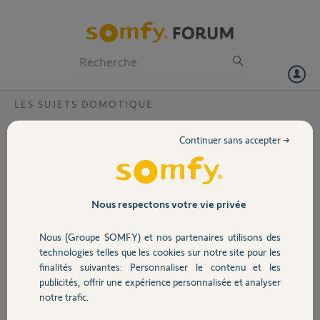
Particuliers
Professionnels
Forum
LES SUJETS DOMOTIQUE
Volet
Connection Apple Home ?
Continuer sans accepter →
Bonjour,
Portail
Je ne réussis pas à connecter ma Tahoma Switch à Appel Home.
Voici le PIN : 2082-0020-1178
Le pont n'aboutit jamais "Impossible d'ajouter l'accessoire"
Garage
Nous respectons votre vie privée
Merci pour votre aide !
C.
Nous (Groupe SOMFY) et nos partenaires utilisons des
Sécurité
technologies telles que les cookies sur notre site pour les
Cécile D.
finalités suivantes: Personnaliser le contenu et les
il y a 3 mois
publicités, offrir une expérience personnalisée et analyser
Domotique
Participer au fil de discussion
notre trafic.