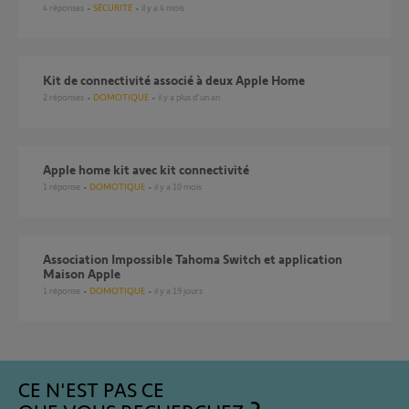
4
réponses
SÉCURITÉ
il y a 4 mois
Kit de connectivité associé à deux Apple Home
2
réponses
DOMOTIQUE
il y a plus d'un an
Apple home kit avec kit connectivité
1
réponse
DOMOTIQUE
il y a 10 mois
Association Impossible Tahoma Switch et application
Maison Apple
1
réponse
DOMOTIQUE
il y a 19 jours
CE N'EST PAS CE