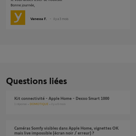
Bonne journée,
Vanessa F.
il y a 3 mois
Questions liées
Kit connectivité - Apple Home - Dexxo Smart 1000
1
réponse
DOMOTIQUE
il y a 6 mois
Caméras Somfy visibles dans Apple Home, vignettes OK
mais live impossible (écran noir / erreur) ?