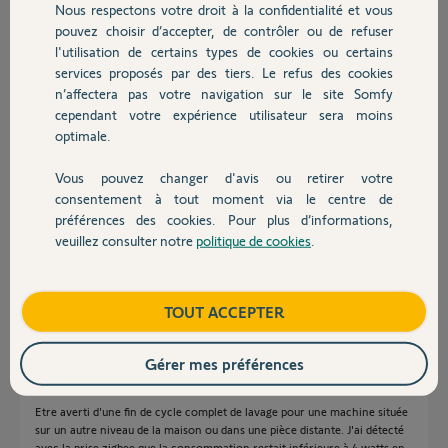
Nous respectons votre droit à la confidentialité et vous
Chauffage
Merci,
pouvez choisir d’accepter, de contrôler ou de refuser
l'utilisation de certains types de cookies ou certains
Jean-Pierre P.
services proposés par des tiers. Le refus des cookies
Autres produits
il y a 3 mois
n’affectera pas votre navigation sur le site Somfy
Participer au fil de discussion
cependant votre expérience utilisateur sera moins
optimale.
Vous pouvez changer d'avis ou retirer votre
Réponses
Devis avec un pro
consentement à tout moment via le centre de
préférences des cookies. Pour plus d’informations,
veuillez consulter notre
politique de cookies
.
Contact
Bonsoir
C'est quoi l'objectif de votre scénario ?
Boutique
TOUT ACCEPTER
JACKY M.
il y a 3 mois
Gérer mes préférences
Etre averti d'une fin de cycle complet de lavage pour une machine située
sur un autre niveau de la maison ou dans une pièce distante. J'ai détecté
avec la prise zigbee que la consommation restait inférieure à 4 watts en