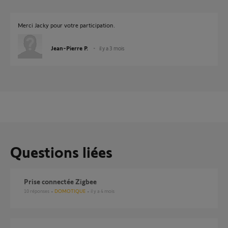
Merci Jacky pour votre participation.
Jean-Pierre P.
il y a 3 mois
Questions liées
Prise connectée Zigbee
10
réponses
DOMOTIQUE
il y a 4 mois