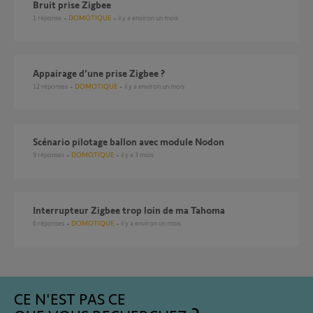
Bruit prise Zigbee
1
réponse
DOMOTIQUE
il y a environ un mois
Appairage d’une prise Zigbee ?
12
réponses
DOMOTIQUE
il y a environ un mois
Scénario pilotage ballon avec module Nodon
9
réponses
DOMOTIQUE
il y a 3 mois
interrupteur Zigbee trop loin de ma Tahoma
6
réponses
DOMOTIQUE
il y a environ un mois
CE N'EST PAS CE