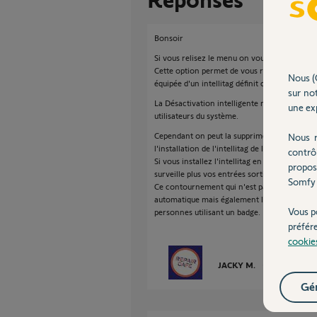
Bonsoir
Si vous relisez le menu on vous parle uniquem
Cette option permet de vous rappelez d'activ
Nous (
équipée d'un intellitag définit comme Porte d
sur not
La Désactivation intelligente ne se paramètre
une exp
utilisateurs du système.
Cependant on peut la supprimer uniquement p
Nous r
l'installation de l'intellitag de la porte d'entr
contrô
Si vous installez l'intellitag en lui indiquant 
propos
surveille plus vos entrées sorties.
Somfy 
Ce contournement qui n'est pas dans la doc
automatique mais également le rappel d'activa
Vous p
personnes utilisant un badge.
préfér
cookie
JACKY M.
il y a 2 mois
Gér