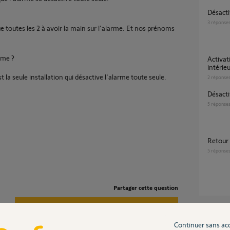
Désact
3
réponse
toutes les 2 à avoir la main sur l'alarme. Et nos prénoms
ème ?
Activation automatique de la caméra
intérieu
st la seule installation qui désactive l'alarme toute seule.
2
réponse
Désac
5
réponse
Retou
5
réponse
Partager cette question
Participer au fil de discussion
Inter
Continuer sans ac