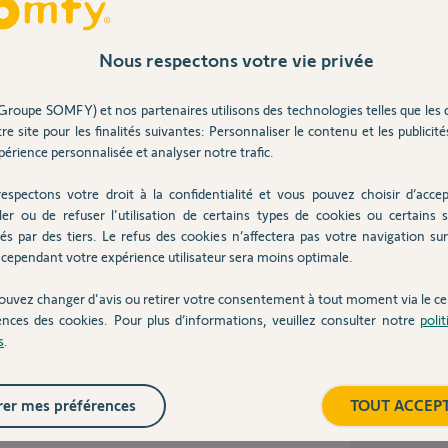
Nous respectons votre vie privée
ent "d'Activation intelligente".
er l'alarme quand vous partez par la porte
Groupe SOMFY) et nos partenaires utilisons des technologies telles que les 
'entrée.
re site pour les finalités suivantes: Personnaliser le contenu et les publicités
 pas. Elle est automatique pour tous les
érience personnalisée et analyser notre trafic.
our les utilisateurs de badge en modifiant
espectons votre droit à la confidentialité et vous pouvez choisir d’accep
ée.
ler ou de refuser l'utilisation de certains types de cookies ou certains s
qu'il est sur une porte intérieure, le système ne
és par des tiers. Le refus des cookies n’affectera pas votre navigation sur 
cependant votre expérience utilisateur sera moins optimale.
umentation Somfy, supprime la désactivation
tion (activation intelligente) pour les
ouvez changer d'avis ou retirer votre consentement à tout moment via le ce
ences des cookies. Pour plus d’informations, veuillez consulter notre
poli
s
.
er mes préférences
TOUT ACCEP