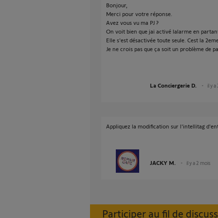
Bonjour,
Merci pour votre réponse.
Avez vous vu ma PJ ?
On voit bien que jai activé lalarme en partan
Elle s'est désactivée toute seule. Cest la 2em
Je ne crois pas que ça soit un problème de p
La Conciergerie D.
il y 
Appliquez la modification sur l'intellitag d'en
JACKY M.
il y a 2 mois
Participer au fil de discus