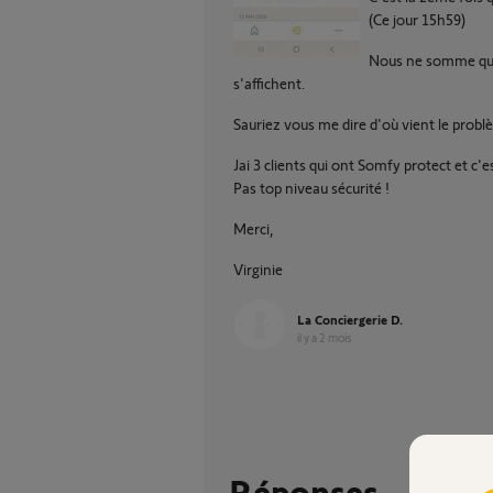
(Ce jour 15h59)
Nous ne somme que 
s'affichent.
Sauriez vous me dire d'où vient le probl
Jai 3 clients qui ont Somfy protect et c'e
Pas top niveau sécurité !
Merci,
Virginie
La Conciergerie D.
il y a 2 mois
Réponses