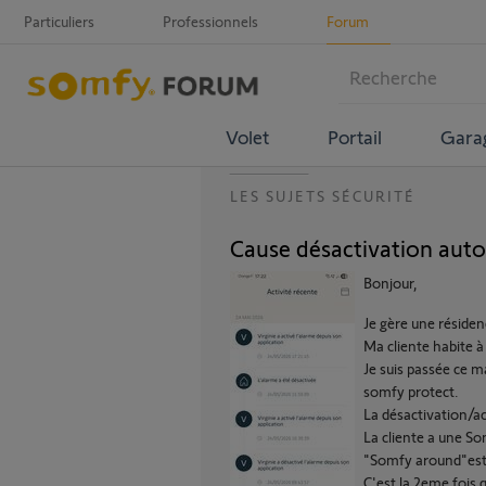
Particuliers
Professionnels
Forum
Volet
Portail
Gara
LES SUJETS SÉCURITÉ
Cause désactivation aut
Bonjour,
Je gère une résiden
Ma cliente habite à
Je suis passée ce ma
somfy protect.
La désactivation/ac
La cliente a une So
"Somfy around"est 
C'est la 2eme fois 