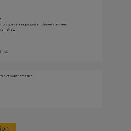
t.
e fois que cela se produit en plusieurs années.
aramètres.
a 2 mois
trée et vous serez fixé.
sion