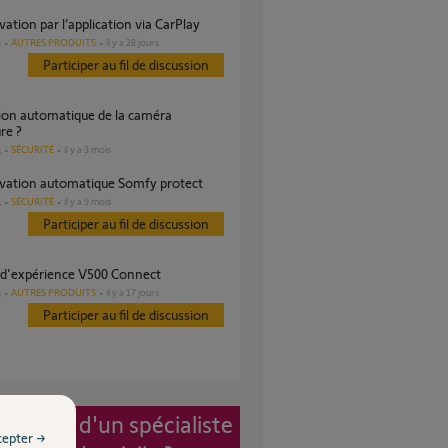
ivation par l’application via CarPlay
AUTRES PRODUITS
il y a 28 jours
s
Participer au fil de discussion
re ?
SÉCURITÉ
il y a 3 mois
s
tivation automatique Somfy protect
SÉCURITÉ
il y a 9 mois
s
Participer au fil de discussion
r d'expérience V500 Connect
AUTRES PRODUITS
il y a 17 jours
s
Participer au fil de discussion
vention d'un spécialiste
cepter →