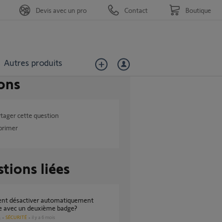
Devis avec un pro
Contact
Boutique
Autres produits
ons
tager cette question
primer
tions liées
e avec un deuxième badge?
SÉCURITÉ
il y a 6 mois
s