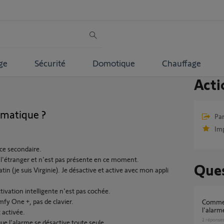
ge
Sécurité
Domotique
Chauffage
Acti
omatique ?
Par
Im
ce secondaire.
 l'étranger et n'est pas présente en ce moment.
Ques
tin (je suis Virginie). Je désactive et active avec mon appli
tivation intelligente n'est pas cochée.
mfy One +, pas de clavier.
Comment désactiver automatiquement
l'alarm
activée.
2
réponse
que l'alarme se désactive toute seule.