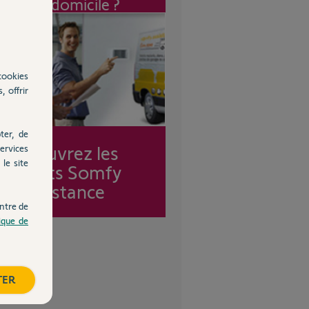
à mon domicile ?
cookies
, offrir
ter, de
Découvrez les
ervices
le site
forfaits Somfy
Assistance
ntre de
tique de
TER