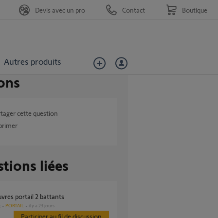
Devis avec un pro
Contact
Boutique
Autres produits
ons
tager cette question
primer
tions liées
vres portail 2 battants
PORTAIL
il y a 23 jours
s
Participer au fil de discussion