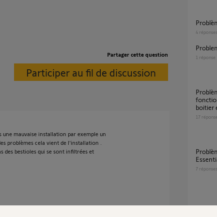
Problè
4
réponse
Proble
Partager cette question
1
réponse
Participer au fil de discussion
Problème cellules Slidymoove 600 non
fonctio
boitier
17
répons
s une mauvaise installation par exemple un
es problèmes cela vient de l'installation .
Problème appareillage photocellule FREEVIA
as des bestioles qui se sont infiltrées et
Essenti
7
réponse