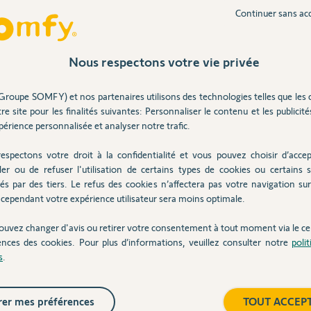
Continuer sans ac
Inter
cause de vos problèmes, soit dans une ou les
.
Nous respectons votre vie privée
de tout étancher au silicone.
Groupe SOMFY) et nos partenaires utilisons des technologies telles que les 
re site pour les finalités suivantes: Personnaliser le contenu et les publicités
érience personnalisée et analyser notre trafic.
espectons votre droit à la confidentialité et vous pouvez choisir d’accep
ler ou de refuser l'utilisation de certains types de cookies ou certains s
és par des tiers. Le refus des cookies n’affectera pas votre navigation sur 
cependant votre expérience utilisateur sera moins optimale.
fié
ouvez changer d'avis ou retirer votre consentement à tout moment via le ce
ences des cookies. Pour plus d’informations, veuillez consulter notre
poli
s
.
s
er mes préférences
TOUT ACCEP