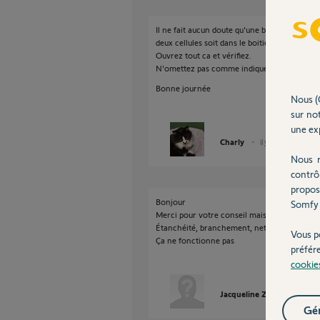
Il ne fait aucun doute qu'une bestiole est la 
deux cellules soit dans le boitier électronique
Ouvrez tout ca et vérifiez.
N'omettez pas comme indiqué dans la notice 
Bonne journée
Nous (
sur not
une exp
Charly
il y a 2 mois
Nous r
contrô
propos
Bonjour
Somfy 
Merci pour votre conseil mais tout à été véri
Étanchéité, branchement, nettoyage
Vous p
Ça ne fonctionne pas
préfér
cookie
Jacqueline Z.
il y a 2 moi
Gér