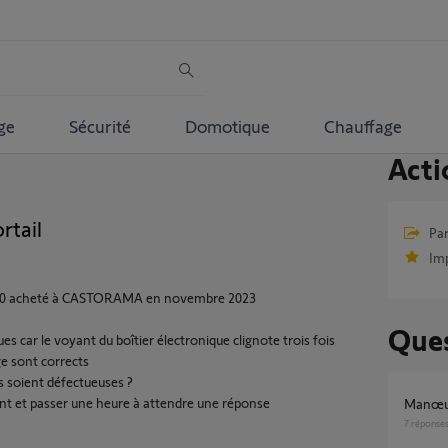
ge
Sécurité
Domotique
Chauffage
Acti
rtail
Par
Im
0 acheté à CASTORAMA en novembre 2023
Ques
es car le voyant du boîtier électronique clignote trois fois
ge sont corrects
s soient défectueuses ?
ant et passer une heure à attendre une réponse
Manœu
7
réponse