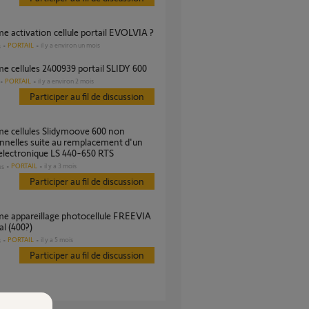
me activation cellule portail EVOLVIA ?
PORTAIL
il y a environ un mois
s
me cellules 2400939 portail SLIDY 600
PORTAIL
il y a environ 2 mois
Participer au fil de discussion
nnelles suite au remplacement d'un
 electronique LS 440-650 RTS
PORTAIL
il y a 3 mois
es
Participer au fil de discussion
al (400?)
PORTAIL
il y a 5 mois
s
Participer au fil de discussion