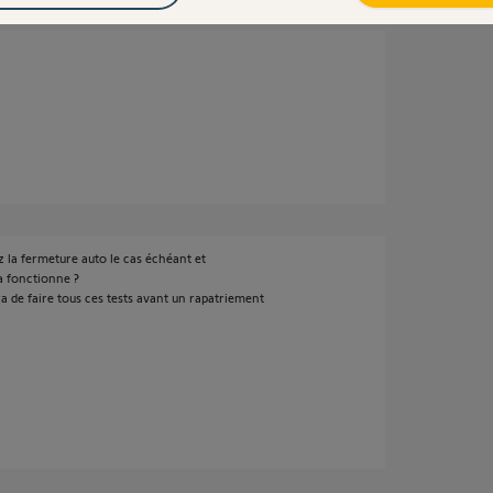
ez la fermeture auto le cas échéant et
a fonctionne ?
de faire tous ces tests avant un rapatriement