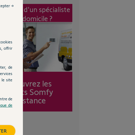
cepter →
vention d'un spécialiste
à mon domicile ?
cookies
, offrir
ter, de
ervices
le site
Découvrez les
forfaits Somfy
Assistance
ntre de
tique de
TER